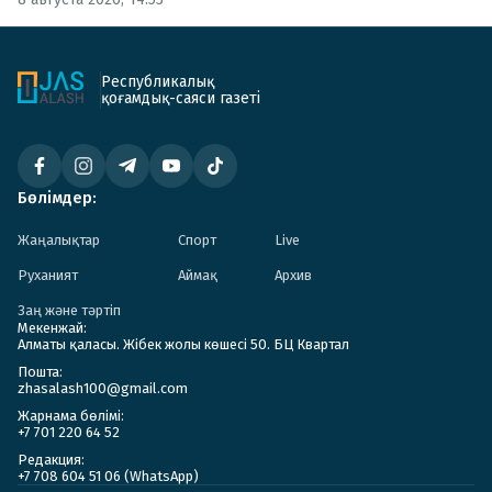
Республикалық
қоғамдық-саяси газеті
Бөлімдер:
Жаңалықтар
Спорт
Live
Руханият
Аймақ
Архив
Заң және тәртіп
Мекенжай:
Алматы қаласы. Жібек жолы көшесі 50. БЦ Квартал
Пошта:
zhasalash100@gmail.com
Жарнама бөлімі:
+7 701 220 64 52
Редакция:
+7 708 604 51 06 (WhatsApp)