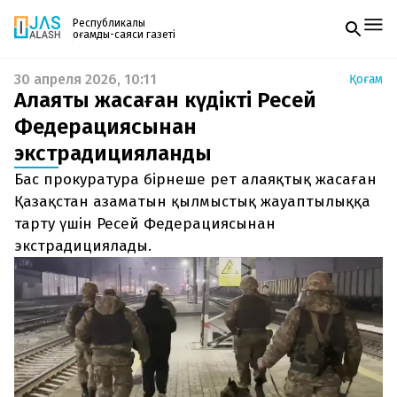
Республикалық
қоғамдық-саяси газеті
30 апреля 2026, 10:11
Қоғам
Жаңалықтар
Алаяқтық жасаған күдікті Ресей
Спорт
Газетке жазылу
Live
Федерациясынан
PDF форматтағы газетті ай сайын электронды
Руханият
экстрадицияланды
поштаңызға алып отырыңыз. Жаңа нөмір
Аймақ
шыққан сәтте сізге бірден жіберіледі. Тек email
Архив
Бас прокуратура бірнеше рет алаяқтық жасаған
енгізіңіз, біз қалғанын өзіміз жібереміз.
Заң және тәртіп
Қазақстан азаматын қылмыстық жауаптылыққа
тарту үшін Ресей Федерациясынан
Редакциямен байланыс
экстрадициялады.
+7 708 604 51 06
Жарнама бөлімі
+7 701 220 64 52
Пошта
zhasalash100@gmail.com