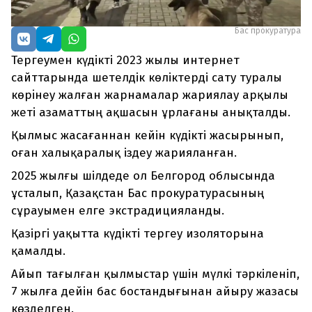
Бас прокуратура
Тергеумен күдікті 2023 жылы интернет
сайттарында шетелдік көліктерді сату туралы
көрiнеу жалған жарнамалар жариялау арқылы
жеті азаматтың ақшасын ұрлағаны анықталды.
Қылмыс жасағаннан кейін күдікті жасырынып,
оған халықаралық іздеу жарияланған.
2025 жылғы шілдеде ол Белгород облысында
ұсталып, Қазақстан Бас прокуратурасының
сұрауымен елге экстрадицияланды.
Қазіргі уақытта күдікті тергеу изоляторына
қамалды.
Айып тағылған қылмыстар үшін мүлкі тәркіленіп,
7 жылға дейін бас бостандығынан айыру жазасы
көзделген.