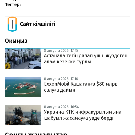
Тегтер:
Сайт Әкімшілігі
Оқыңыз
8 августа 2026, 17:45
Астанада тегін далап үшін жүздеген
адам кезекке тұрды
8 августа 2026, 17:16
ExxonMobil Қашағанға $80 млрд
салуға дайын
8 августа 2026, 16:54
Украина КТК инфрақұрылымына
шабуыл жасамауға уәде берді
Соңғы жаңалықтар