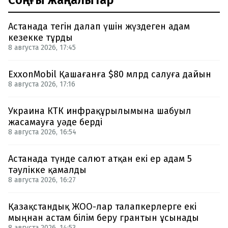
Астанада тегін далап үшін жүздеген адам
кезекке тұрды
8 августа 2026, 17:45
ExxonMobil Қашағанға $80 млрд салуға дайын
8 августа 2026, 17:16
Украина КТК инфрақұрылымына шабуыл
жасамауға уәде берді
8 августа 2026, 16:54
Астанада түнде салют атқан екі ер адам 5
тәулікке қамалды
8 августа 2026, 16:27
Қазақстандық ЖОО-лар талапкерлерге екі
мыңнан астам білім беру грантын ұсынады
8 августа 2026, 14:53