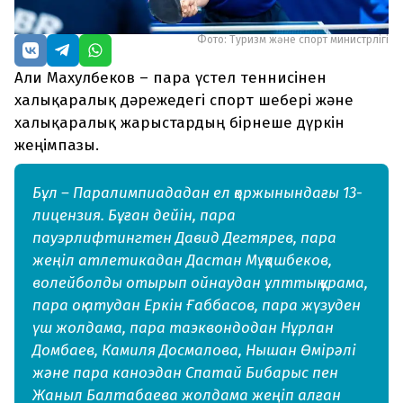
Фото: Туризм және спорт министрлігі
Али Махулбеков – пара үстел теннисінен
халықаралық дәрежедегі спорт шебері және
халықаралық жарыстардың бірнеше дүркін
жеңімпазы.
Бұл – Паралимпиададан ел қоржынындағы 13-
лицензия. Бұған дейін, пара
пауэрлифтингтен Давид Дегтярев, пара
жеңіл атлетикадан Дастан Мұқашбеков,
волейболды отырып ойнаудан ұлттық құрама,
пара оқ атудан Еркін Ғаббасов, пара жүзуден
үш жолдама, пара таэквондодан Нұрлан
Домбаев, Камиля Досмалова, Нышан Өмірәлі
және пара каноэдан Спатай Бибарыс пен
Жаныл Балтабаева жолдама жеңіп алған