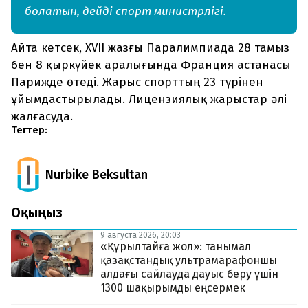
болатын, дейді спорт министрлігі.
Айта кетсек, XVII жазғы Паралимпиада 28 тамыз
бен 8 қыркүйек аралығында Франция астанасы
Парижде өтеді. Жарыс спорттың 23 түрінен
ұйымдастырылады. Лицензиялық жарыстар әлі
жалғасуда.
Тегтер:
Nurbike Beksultan
Оқыңыз
9 августа 2026, 20:03
«Құрылтайға жол»: танымал
қазақстандық ультрамарафоншы
алдағы сайлауда дауыс беру үшін
1300 шақырымды еңсермек