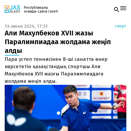
Республикалық
қоғамдық-саяси газеті
14 июня 2024, 17:33
спорт
Жаңалықтар
Али Махулбеков XVII жазғы
Спорт
Газетке жазылу
Live
Паралимпиадаға жолдама жеңіп
PDF форматтағы газетті ай сайын электронды
Руханият
алды
поштаңызға алып отырыңыз. Жаңа нөмір
Аймақ
шыққан сәтте сізге бірден жіберіледі. Тек email
Архив
Пара үстел теннисінен 8-ші санатта өнер
енгізіңіз, біз қалғанын өзіміз жібереміз.
Заң және тәртіп
көрсететін қазақстандық спортшы Али
Махулбеков XVII жазғы Паралимпиадаға
Редакциямен байланыс
жолдама жеңіп алды.
+7 708 604 51 06
Жарнама бөлімі
+7 701 220 64 52
Пошта
zhasalash100@gmail.com