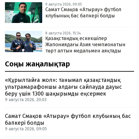
9 августа 2026, 09:05
Самат Смақов «Атырау» футбол
клубының бас бапкері болды
8 августа 2026, 15:34
Қазақстандық ескекшілер
Жапониядағы Азия чемпионатын
төрт алтын медальмен аяқтады
Соңғы жаңалықтар
«Құрылтайға жол»: танымал қазақстандық
ультрамарафоншы алдағы сайлауда дауыс
беру үшін 1300 шақырымды еңсермек
9 августа 2026, 20:03
Самат Смақов «Атырау» футбол клубының бас
бапкері болды
9 августа 2026, 09:05