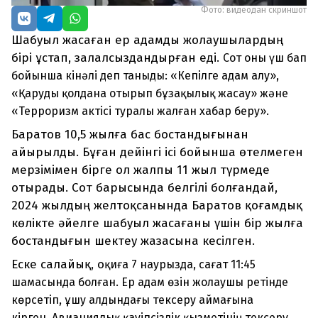
Фото: видеодан скриншот
Шабуыл жасаған ер адамды жолаушылардың
бірі ұстап, залалсыздандырған еді.
Сот оны үш бап
бойынша кінәлі деп таныды: «Кепілге адам алу»,
«Қаруды қолдана отырып бұзақылық жасау» және
«Терроризм актісі туралы жалған хабар беру».
Баратов 10,5 жылға бас бостандығынан
айырылды. Бұған дейінгі ісі бойынша өтелмеген
мерзімімен бірге ол жалпы 11 жыл түрмеде
отырады. Сот барысында белгілі болғандай,
2024 жылдың желтоқсанында Баратов қоғамдық
көлікте әйелге шабуыл жасағаны үшін бір жылға
бостандығын шектеу жазасына кесілген.
Еске салайық, о
қиға 7 наурызда, сағат 11:45
шамасында болған. Ер адам өзін жолаушы ретінде
көрсетіп, ұшу алдындағы тексеру аймағына
кірген.
Авиациялық қауіпсіздік қызметінің тексеру