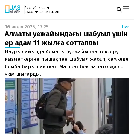
Республикалық
қоғамдық-саяси газеті
16 июля 2025, 17:25
Live
Жаңалықтар
Алматы әуежайындағы шабуыл үшін
Спорт
Газетке жазылу
Live
ер адам 11 жылға сотталды
PDF форматтағы газетті ай сайын электронды
Руханият
Наурыз айында Алматы әуежайында тексеру
поштаңызға алып отырыңыз. Жаңа нөмір
Аймақ
шыққан сәтте сізге бірден жіберіледі. Тек email
қызметкеріне пышақпен шабуыл жасап, сөмкеде
Архив
енгізіңіз, біз қалғанын өзіміз жібереміз.
Заң және тәртіп
бомба барын айтқан Машрапбек Баратовқа сот
үкім шығарды.
Редакциямен байланыс
+7 708 604 51 06
Жарнама бөлімі
+7 701 220 64 52
Пошта
zhasalash100@gmail.com