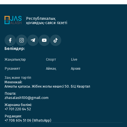
Республикалық
қоғамдық-саяси газеті
Бөлімдер:
Жаңалықтар
Спорт
Live
Руханият
Аймақ
Архив
Заң және тәртіп
Мекенжай:
Алматы қаласы. Жібек жолы көшесі 50. БЦ Квартал
Пошта:
zhasalash100@gmail.com
Жарнама бөлімі:
+7 701 220 64 52
Редакция:
+7 708 604 51 06 (WhatsApp)