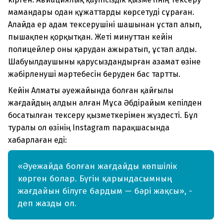
мамандары одан құжаттарды көрсетуді сұраған.
Алайда ер адам тексерушіні шашынан ұстап алып,
пышақпен қорқытқан.
Жеті минуттан кейін
полицейлер оны қарудан ажыратып, ұстап алды.
Шабуылдаушыны қарусыздандырған азамат өзіне
жәбірленуші мәртебесін беруден бас тартты.
Кейін
Алматы әуежайында болған қайғылы
жағдайдың алдын алған Мұса Әбдірайым кепілден
босатылған тексеру қызметкерімен жүздесті.
Бұл
туралы ол өзінің Instagram парақшасында
хабарлаған еді:
«Әуежайда болған жағдайды көпшілік
көрген болар. Бүгін қарындасымның
жағдайын білуге бардым — бәрі жақсы», -
деп жазды ол.