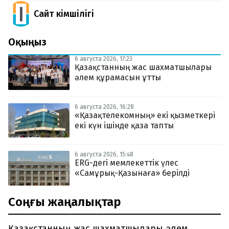
Сайт Әкімшілігі
Оқыңыз
6 августа 2026, 17:23
Қазақстанның жас шахматшылары
әлем құрамасын ұтты
6 августа 2026, 16:28
«Қазақтелекомның» екі қызметкері
екі күн ішінде қаза тапты
6 августа 2026, 15:48
ERG-дегі мемлекеттік үлес
«Самұрық-Қазынаға» берілді
Соңғы жаңалықтар
Қазақстанның жас шахматшылары әлем