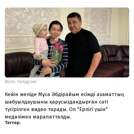
Фото: Instagram
Кейін желіде Мұса Әбдірайым есімді азаматтың
шабуылдаушыны қарусыздандырған сәті
түсірілген видео тарады. Ол "Ерлігі үшін"
медалімен марапатталды.
Тегтер: