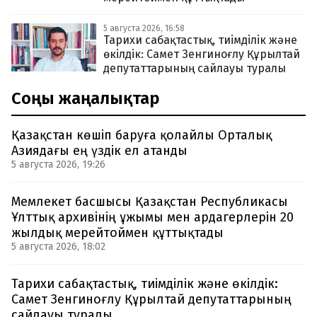
5 августа 2026, 16:58
Тарихи сабақтастық, тиімділік және
өкілдік: Самет Зенгиноғлу Құрылтай
депутаттарының сайлауы туралы
Соңғы жаңалықтар
Қазақстан көшіп баруға қолайлы Орталық
Азиядағы ең үздік ел атанды
5 августа 2026, 19:26
Мемлекет басшысы Қазақстан Республикасы
Ұлттық архивінің ұжымы мен ардагерлерін 20
жылдық мерейтоймен құттықтады
5 августа 2026, 18:02
Тарихи сабақтастық, тиімділік және өкілдік:
Самет Зенгиноғлу Құрылтай депутаттарының
сайлауы туралы