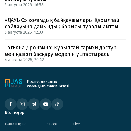
5 августа 2026, 16:58
«ДАУЫС» қоғамдық байқаушылары Құрылтай
сайлауына дайындық барысы туралы айтты
5 августа 2026, 12:33
Татьяна Дронзина: Құрылтай тарихи дәстүр
мен қазіргі басқару моделін ұштастырады
4 августа 2026, 20:42
Республикалық
қоғамдық-саяси газеті
Бөлімдер:
Жаңалықтар
Спорт
Live