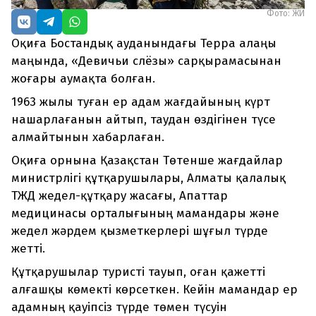
Фото: ЖИ
Оқиға Бостандық ауданындағы Терра алаңы
маңында, «Девичьи слёзы» сарқырамасынан
жоғары аумақта болған.
1963 жылы туған ер адам жағдайының күрт
нашарлағанын айтып, таудан өздігінен түсе
алмайтынын хабарлаған.
Оқиға орнына Қазақстан Төтенше жағдайлар
министрлігі құтқарушылары, Алматы қалалық
ТЖД жедел-құтқару жасағы, Апаттар
медицинасы орталығының мамандары және
жедел жәрдем қызметкерлері шұғыл түрде
жетті.
Құтқарушылар туристі тауып, оған қажетті
алғашқы көмекті көрсеткен. Кейін мамандар ер
адамның қауіпсіз түрде төмен түсуін