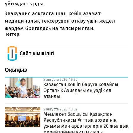
ұйымдастырды.
Эвакуация аяқталғаннан кейін азамат
медициналық тексеруден өткізу үшін жедел
жәрдем бригадасына тапсырылған.
Тегтер:
Сайт Әкімшілігі
Оқыңыз
5 августа 2026, 19:26
Қазақстан көшіп баруға қолайлы
Орталық Азиядағы ең үздік ел
атанды
5 августа 2026, 18:02
Мемлекет басшысы Қазақстан
Республикасы Ұлттық архивінің
ұжымы мен ардагерлерін 20 жылдық
мерейтоймен құттықтады