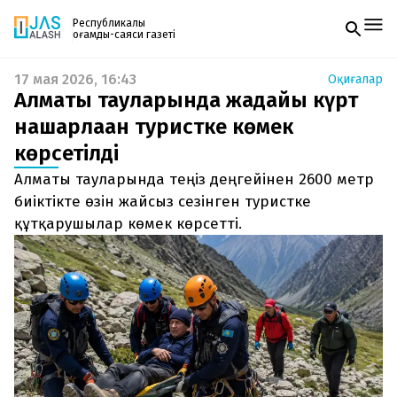
Республикалық
қоғамдық-саяси газеті
17 мая 2026, 16:43
Оқиғалар
Жаңалықтар
Алматы тауларында жағдайы күрт
Спорт
Газетке жазылу
Live
нашарлаған туристке көмек
PDF форматтағы газетті ай сайын электронды
Руханият
көрсетілді
поштаңызға алып отырыңыз. Жаңа нөмір
Аймақ
шыққан сәтте сізге бірден жіберіледі. Тек email
Архив
Алматы тауларында теңіз деңгейінен 2600 метр
енгізіңіз, біз қалғанын өзіміз жібереміз.
Заң және тәртіп
биіктікте өзін жайсыз сезінген туристке
құтқарушылар көмек көрсетті.
Редакциямен байланыс
+7 708 604 51 06
Жарнама бөлімі
+7 701 220 64 52
Пошта
zhasalash100@gmail.com