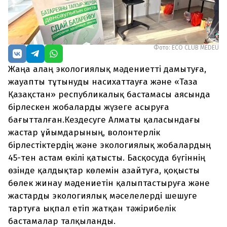
Фото: ECO CLUB MEDEU
Жаңа алаң экологиялық мәдениетті дамытуға,
жауапты тұтынуды насихаттауға және «Таза
Қазақстан» республикалық бастамасы аясында
бірлескен жобаларды жүзеге асыруға
бағытталған.Кездесуге Алматы қаласындағы
жастар ұйымдарының, волонтерлік
бірлестіктердің және экологиялық жобалардың
45-тен астам өкілі қатысты. Басқосуда бүгіннің
өзінде қалдықтар көлемін азайтуға, қоқысты
бөлек жинау мәдениетін қалыптастыруға және
жастарды экологиялық мәселелерді шешуге
тартуға ықпал етіп жатқан тәжірибелік
бастамалар талқыланды.