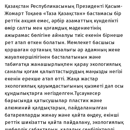
Қазақстан Республикасының Президенті Қасым-
Жомарт Тоқаев «Таза Қазақстан» бастамасы бір
реттік акция емес, әрбір азаматтың күнделікті
өмір салты мен қоғамдық мәдениетінің
ажырамас бөлігіне айналуы тиіс екенін бірнеше
рет атап өткен болатын. Мемлекет басшысы
қоршаған ортаның тазалығы әр адамның жеке
жауапкершілігінен басталатынын және
табиғатқа жанашырлықпен қарау экологиялық
саналы қоғам қалыптастырудың маңызды негізі
екенін ерекше атап өтті. Жаңа жастар
экологиялық қауымдастығының қызметі дәл осы
құндылықтарға негізделген.Тұсаукесер
барысында қатысушылар пластик және
алюминий қалдықтарын, пайдаланылған
батареяларды жинау және қайта өңдеу, екінші
реттік шикізатты қайта пайдалану, экологиялық
шеберлік сабақтарын, қалалық сенбіліктерді,