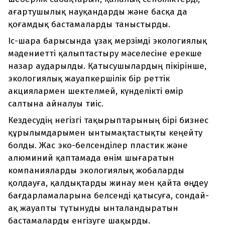
ағартушылық науқандарды және басқа да
қоғамдық бастамаларды таныстырды.
Іс-шара барысында ұзақ мерзімді экологиялық
мәдениетті қалыптастыру мәселесіне ерекше
назар аударылды. Қатысушылардың пікірінше,
экологиялық жауапкершілік бір реттік
акциялармен шектелмей, күнделікті өмір
салтына айналуы тиіс.
Кездесудің негізгі тақырыптарының бірі бизнес
құрылымдарымен ынтымақтастықты кеңейту
болды. Жас эко-белсенділер пластик және
алюминий қаптамада өнім шығаратын
компанияларды экологиялық жобаларды
қолдауға, қалдықтарды жинау мен қайта өңдеу
бағдарламаларына белсенді қатысуға, сондай-
ақ жауапты тұтынуды ынталандыратын
бастамаларды енгізуге шақырды.