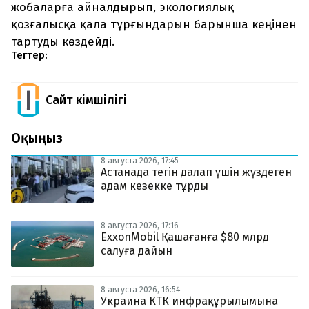
жобаларға айналдырып, экологиялық
қозғалысқа қала тұрғындарын барынша кеңінен
тартуды көздейді.
Тегтер:
Сайт Әкімшілігі
Оқыңыз
8 августа 2026, 17:45
Астанада тегін далап үшін жүздеген
адам кезекке тұрды
8 августа 2026, 17:16
ExxonMobil Қашағанға $80 млрд
салуға дайын
8 августа 2026, 16:54
Украина КТК инфрақұрылымына