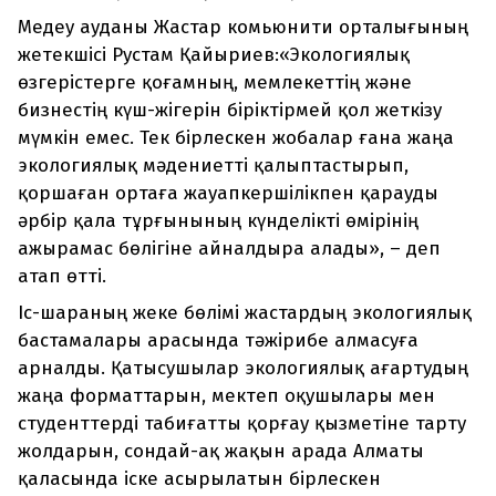
Медеу ауданы Жастар комьюнити орталығының
жетекшісі Рустам Қайыриев:«Экологиялық
өзгерістерге қоғамның, мемлекеттің және
бизнестің күш-жігерін біріктірмей қол жеткізу
мүмкін емес. Тек бірлескен жобалар ғана жаңа
экологиялық мәдениетті қалыптастырып,
қоршаған ортаға жауапкершілікпен қарауды
әрбір қала тұрғынының күнделікті өмірінің
ажырамас бөлігіне айналдыра алады», – деп
атап өтті.
Іс-шараның жеке бөлімі жастардың экологиялық
бастамалары арасында тәжірибе алмасуға
арналды. Қатысушылар экологиялық ағартудың
жаңа форматтарын, мектеп оқушылары мен
студенттерді табиғатты қорғау қызметіне тарту
жолдарын, сондай-ақ жақын арада Алматы
қаласында іске асырылатын бірлескен