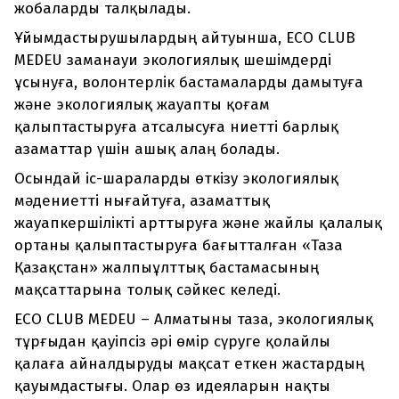
жобаларды талқылады.
Ұйымдастырушылардың айтуынша, ECO CLUB
MEDEU заманауи экологиялық шешімдерді
ұсынуға, волонтерлік бастамаларды дамытуға
және экологиялық жауапты қоғам
қалыптастыруға атсалысуға ниетті барлық
азаматтар үшін ашық алаң болады.
Осындай іс-шараларды өткізу экологиялық
мәдениетті нығайтуға, азаматтық
жауапкершілікті арттыруға және жайлы қалалық
ортаны қалыптастыруға бағытталған «Таза
Қазақстан» жалпыұлттық бастамасының
мақсаттарына толық сәйкес келеді.
ECO CLUB MEDEU – Алматыны таза, экологиялық
тұрғыдан қауіпсіз әрі өмір сүруге қолайлы
қалаға айналдыруды мақсат еткен жастардың
қауымдастығы. Олар өз идеяларын нақты