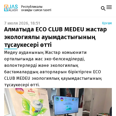
Республикалық
қоғамдық-саяси газеті
7 июля 2026, 18:51
Қоғам
Жаңалықтар
Алматыда ECO CLUB MEDEU жастар
Спорт
Газетке жазылу
Live
экологиялық қауымдастығының
PDF форматтағы газетті ай сайын электронды
Руханият
тұсаукесері өтті
поштаңызға алып отырыңыз. Жаңа нөмір
Аймақ
шыққан сәтте сізге бірден жіберіледі. Тек email
Архив
Медеу ауданының Жастар комьюнити
енгізіңіз, біз қалғанын өзіміз жібереміз.
Заң және тәртіп
орталығында жас эко-белсенділерді,
волонтерлерді және экологиялық
Редакциямен байланыс
бастамалардың авторларын біріктірген ECO
+7 708 604 51 06
Жарнама бөлімі
CLUB MEDEU экологиялық қауымдастығының
+7 701 220 64 52
тұсаукесері өтті.
Пошта
zhasalash100@gmail.com