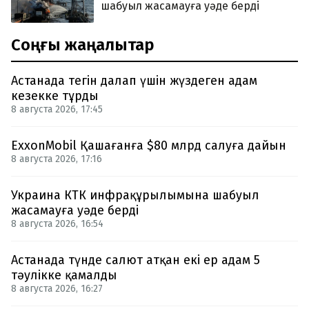
шабуыл жасамауға уәде берді
Соңғы жаңалықтар
Астанада тегін далап үшін жүздеген адам
кезекке тұрды
8 августа 2026, 17:45
ExxonMobil Қашағанға $80 млрд салуға дайын
8 августа 2026, 17:16
Украина КТК инфрақұрылымына шабуыл
жасамауға уәде берді
8 августа 2026, 16:54
Астанада түнде салют атқан екі ер адам 5
тәулікке қамалды
8 августа 2026, 16:27