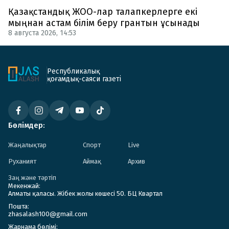
Қазақстандық ЖОО-лар талапкерлерге екі
мыңнан астам білім беру грантын ұсынады
8 августа 2026, 14:53
Республикалық
қоғамдық-саяси газеті
Бөлімдер:
Жаңалықтар
Спорт
Live
Руханият
Аймақ
Архив
Заң және тәртіп
Мекенжай:
Алматы қаласы. Жібек жолы көшесі 50. БЦ Квартал
Пошта:
zhasalash100@gmail.com
Жарнама бөлімі: