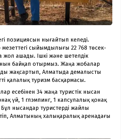
егі позициясын нығайтып келеді.
мезеттегі сыйымдылығы 22 768 төсек-
а жол ашады. Ішкі және шетелдік
нын байқап отырмыз. Жаңа жобалар
ды жақсартып, Алматыда демалысты
өтті қалалық туризм басқармасы.
ар есебінен 34 жаңа туристік нысан
онақ үй, 1 глэмпинг, 1 капсулалық қонақ
. Бұл нысандар туристерді жайлы
йтіп, Алматының халықаралық аренадағы