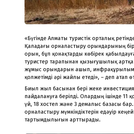
«Бүгінде Алматы туристік орталық ретінд
Қаладағы орналастыру орындарының бір 
орын, бұл қонақтарды көбірек қабылдауғ
туристер тарапынан қызығушылық артқа
жұмыс орындарын ашып, инфрақұрылым
қолжетімді әрі жайлы етеді», – деп атап 
Биыл жыл басынан бері жеке инвестициял
пайдалануға берілді. Олардың ішінде 11 қ
үй, 18 хостел және 3 демалыс базасы бар
орналастыру мүмкіндіктерін едәуір кеңе
тартымдылығын арттырады.