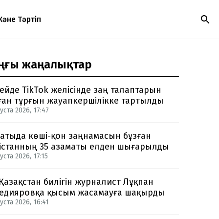
Және Тәртіп
ңғы жаңалықтар
ейде TikTok желісінде заң талаптарын
ған тұрғын жауапкершілікке тартылды
уста 2026, 17:47
атыда көші-қон заңнамасын бұзған
істанның 35 азаматы елден шығарылды
уста 2026, 17:15
 Қазақстан билігін журналист Лұқпан
едияровқа қысым жасамауға шақырды
уста 2026, 16:41