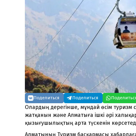
Поделиться
Поделиться
Поделитьс
Олардың дерегінше, мұндай өсім туризм
жатқанын және Алматыға ішкі әрі халық
қызығушылықтың арта түскенін көрсетеді
Алматының Туризм басқармасы хабарлаға