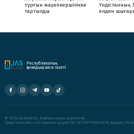
тұрғын жауапкершілікке
Үндістанның 
тартылды
елден шығар
Республикалық
қоғамдық-саяси газеті
© 2026 Jasalash.kz. Барлық құқық қорғалған.
Cвидетельство о постановке на учет № KZ13VPY00045579, выдано 28 но