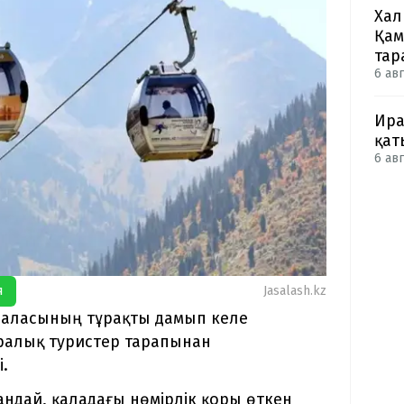
Хал
Қам
тар
6 авг
Ира
қат
6 авг
я
Jasalash.kz
 саласының тұрақты дамып келе
аралық туристер тарапынан
.
ндай, қаладағы нөмірлік қоры өткен