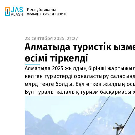
Республикалық
қоғамдық-саяси газеті
28 сентября 2025, 21:27
Газетке жазылу
Алматыда туристік қызм
PDF форматтағы газетті ай сайын электронды
өсімі тіркелді
поштаңызға алып отырыңыз. Жаңа нөмір
шыққан сәтте сізге бірден жіберіледі. Тек email
Алматыда 2025 жылдың бірінші жартыж
енгізіңіз, біз қалғанын өзіміз жібереміз.
келген туристерді орналастыру саласында
млрд теңге болды. Бұл өткен жылдың осы
Бұл туралы қалалық туризм басқармасы 