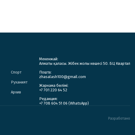
Мекенжай:
Алматы қаласы. Жібек жолы көшесі 50. БЦ Квартал
Спорт
Пошта:
zhasalash100@gmail.com
Руханият
Жарнама бөлімі:
+7 701 220 64 52
Архив
Редакция:
+7 708 604 51 06 (WhatsApp)
Разработано