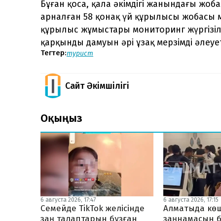
Бұған қоса, қала әкімдігі жанындағы жоб
арналған 58 қонақ үй құрылысы жобасы 
құрылыс жұмыстары мониторинг жүргізіл
қарқынды дамуын әрі ұзақ мерзімді әлеует
Тегтер:
турист
Сайт Әкімшілігі
Оқыңыз
6 августа 2026, 17:47
6 августа 2026, 17:15
Семейде TikTok желісінде
Алматыда көш
заң талаптарын бұзған
заңнамасын б