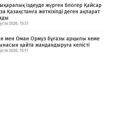
ықаралық іздеуде жүрген блогер Қайсар
за Қазақстанға жеткізілді деген ақпарат
ады
уста 2026, 15:37
н мен Оман Ормуз бұғазы арқылы кеме
ынасын қайта жандандыруға келісті
уста 2026, 15:11