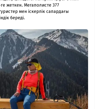
ге жеткен. Мегаполисте 377
туристер мен іскерлік сапардағы
ндік береді.