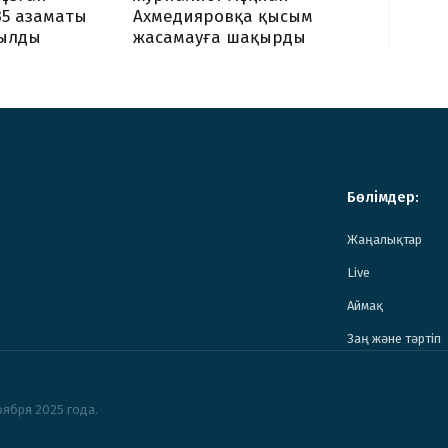
Ахмедияровқа қысым
35 азаматы
жасамауға шақырды
ылды
Бөлімдер:
Жаңалықтар
Live
Аймақ
Заң және тәртіп
ября 2025 года.