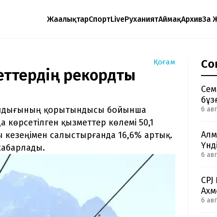
Жаңалықтар
Спорт
Live
Руханият
Аймақ
Архив
Заң 
Со
Қоғам
еттердің рекордтық
Сем
бұз
ылдығының қорытындысы бойынша
6 авг
 көрсетілген қызметтер көлемі 50,1
Алм
 кезеңімен салыстырғанда 16,6% артық.
Үнд
хабарлады.
6 авг
CPJ
Ахм
6 авг