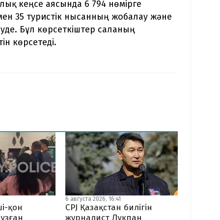
алық кеңсе аясында 6 794 нөмірге
мен 35 туристік нысанның жобалау және
уде. Бұл көрсеткіштер саланың
ін көрсетеді.
6 августа 2026, 16:41
CPJ Қазақстан билігін
і-қон
журналист Лұқпан
ұзған