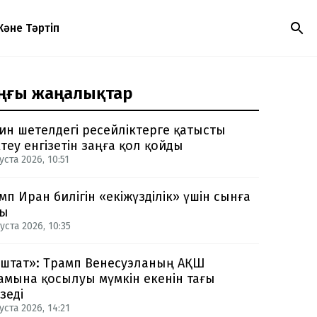
Және Тәртіп
ңғы жаңалықтар
ин шетелдегі ресейліктерге қатысты
теу енгізетін заңға қол қойды
уста 2026, 10:51
мп Иран билігін «екіжүзділік» үшін сынға
ды
уста 2026, 10:35
-штат»: Трамп Венесуэланың АҚШ
амына қосылуы мүмкін екенін тағы
зеді
уста 2026, 14:21