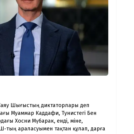
 Таяу Шығыстың диктаторлары деп
дағы Муаммар Каддафи, Тунистегі Бен
дағы Хосни Мүбарак, енді, міне,
ҚШ-тың араласуымен тақтан құлап, дарға