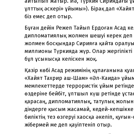
айтылып жатыр. Иә, Түркия Сириядағы 
ұлттық әскері» ұйымы»). Бірақ дәл «Хай
біз емес деп отыр.
Бұған дейін Режеп Тайып Ердоған Асад ке
дипломатиялық жолмен шешуі керек деп 
жолмен босқындар Сирияға қайта оралуы
миллионы Түркияда жүр. Олар жергілікті т
бұл ұсынысқа келіскен жоқ.
Қазір көбі Асад режимінің құлағанына қу
«Хайят Тахрир аш-Шам» «Әл-Каида» ұйы
мемлекеттерде террористік ұйым ретінде
өздеріне бейбіт, ұлтшыл күш ретінде ұст
қарасаң, дипломатиялық, татулық жолын 
діндерге қысым жасамай, кедей-кепшікке
биліктің тез өзгеруі хаосқа әкеліп, қуғын
жібермей ме деп қауіптеніп отыр.