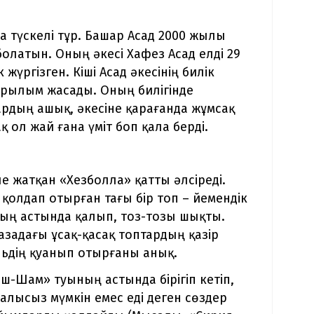
а түскелі тұр. Башар Асад 2000 жылы
болатын. Оның әкесі Хафез Асад елді 29
жүргізген. Кіші Асад әкесінің билік
құрылым жасады. Оның билігінде
рдың ашық, әкесіне қарағанда жұмсақ
қ ол жай ғана үміт боп қала берді.
е жатқан «Хезболла» қатты әлсіреді.
н қолдап отырған тағы бір топ – йемендік
ның астында қалып, тоз-тозы шықты.
Газадағы ұсақ-қасақ топтардың қазір
льдің қуанып отырғаны анық.
ш-Шам» туының астында бірігіп кетіп,
алысыз мүмкін емес еді деген сөздер