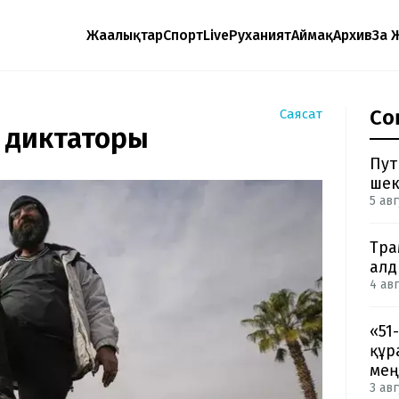
Жаңалықтар
Спорт
Live
Руханият
Аймақ
Архив
Заң 
Со
Саясат
ы диктаторы
Пут
шек
5 авг
Тра
ал
4 авг
«51
құр
мең
3 авг