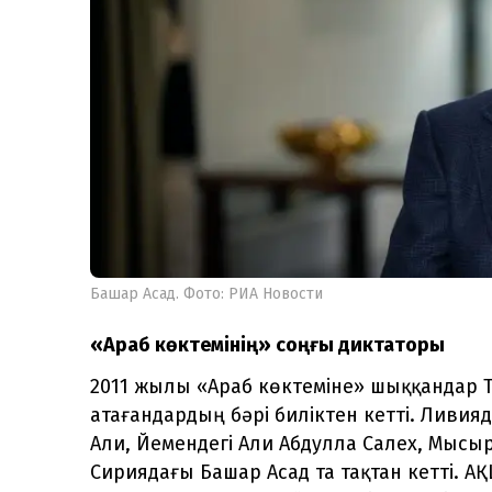
Башар Асад. Фото: РИА Новости
«Араб көктемінің» соңғы диктаторы
2011 жылы «Араб көктеміне» шыққандар
атағандардың бәрі биліктен кетті. Ливия
Али, Йемендегі Али Абдулла Салех, Мысыр
Сириядағы Башар Асад та тақтан кетті. А