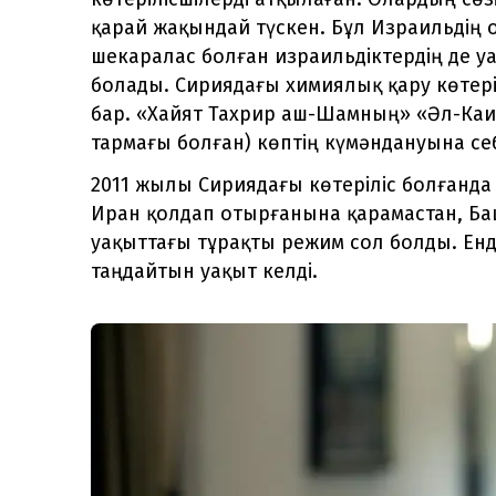
қарай жақындай түскен. Бұл Израильдің о
шекаралас болған израильдіктердің де у
болады. Сириядағы химиялық қару көтеріл
бар. «Хайят Тахрир аш-Шамның» «Әл-Каи
тармағы болған) көптің күмәндануына се
2011 жылы Сириядағы көтеріліс болғанда
Иран қолдап отырғанына қарамастан, Баш
уақыттағы тұрақты режим сол болды. Енд
таңдайтын уақыт келді.