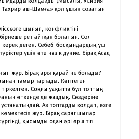
ұйымдарды қолдайды (Мысалы, «Сирия
ят Тахрир аш-Шамға» қол ұшын созатын
ліссөзге шығып, конфликтіні
бірнеше рет айтқан болатын. Сол
 керек деген. Себебі босқындардың үш
үріктер үшін өте нәзік дүние. Бірақ Асад
анып жүр. Бірақ ары қарай не болады?
мынан тамыр тартады. Көптеген
 тіркелген. Соңғы уақытта бұл топтың
ағанын өткенде де жаздық. Сөздеріне
ұстанатындай. Аз топтарды қолдап, өзге
 көмектесіп жүр. Бірақ сарапшылар
-сүргінді, қысымды одан әрі өршітіп