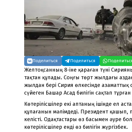
Поделиться
Поделиться
Поделитьс
Желтоқсанның 8-іне қараған түні Сириян
тақтан құлады. Соңғы төрт жылдағы азд
жылдан бері Сирия өлкесінде азаматтық с
сүйеген Башар Асад билігін сақтап тұрған 
Көтерілісшілер екі аптаның ішінде ел ас
құлағанын мәлімдеді. Президент қашып, 
келісті. Одақтастары өз басымен әуре бо
көтерілісшілер енді өз билігін жүргізбек.