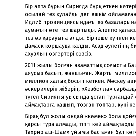
Бір апта бұрын Сирияда бұрқ еткен көтер
осылай тез құлайды деп ешкім ойламаған
Идлиб провинциясындағы өз базаларынан
аумағын өте тез шарпыды. Алеппо қаласы
тез өз қарауына алды. Бірнеше күннен кей
Дамаск қоршауда қалды. Асад әулетінің б
ахуалын өзгертері сөзсіз.
2011 жылы болған азаматтық соғысты Ба
аяусыз басып, жаншыған. Жарты миллион
миллион халық босып кеткен. Мәскеу ав
әскерилерін жіберіп, «Хезболла» сарбазд
түгел Сирияны уысында ұстап тұрғандай 
аймақтарға қашып, тозған топтар, күні к
Бірақ бұл жолы ондай «көмек» бола қойға
қарсы тұра алмады, тіпті кей аймақтарды
Тахрир аш-Шам» ұйымы бастаған бұл көте