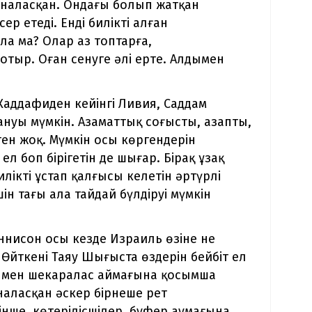
наласқан. Ондағы болып жатқан
ер етеді. Енді билікті алған
ла ма? Олар аз топтарға,
тыр. Оған сенуге әлі ерте. Алдымен
Каддафиден кейінгі Ливия, Саддам
ануы мүмкін. Азаматтық соғысты, азапты,
ген жоқ. Мүмкін осы көргендерін
ел боп бірігетін де шығар. Бірақ ұзақ
лікті ұстап қалғысы келетін әртүрлі
ін тағы ала тайдай бүлдіруі мүмкін
Дннисон осы кезде Израиль өзіне не
 Өйткені Таяу Шығыста өздерін бейбіт ел
иямен шекаралас аймағына қосымша
наласқан әскер бірнеше рет
інше, көтерілісшілер, буфер аумағына