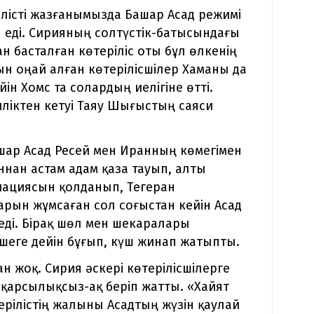
ілісті жазғанымызда Башар Асад режимі
 еді. Сирияның солтүстік-батысындағы
 басталған көтеріліс оты бұл өлкенің
н оңай алған көтерілісшілер Хаманы да
ін Хомс та солардың иелігіне өтті.
иліктен кетуі Таяу Шығыстың саяси
шар Асад Ресей мен Иранның көмегімен
нан астам адам қаза тауып, алты
иациясын қолданып, Тегеран
арын жұмсаған сол соғыстан кейін Асад
еді. Бірақ шөл мен шекаралары
ешеге дейін бұғып, күш жинап жатыпты.
н жоқ. Сирия әскері көтерілісшілерге
 қарсылықсыз-ақ беріп жатты. «Хайят
рілістің жалыны Асадтың жүзін қаулай