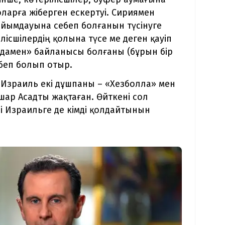
ларға жіберген ескертуі. Сириямен
айымдауына себеп болғанын түсінуге
ісшілердің қолына түсе ме деген қауіп
дамен» байланысы болғаны (бұрын бір
беп болып отыр.
 Израиль екі дұшпаны – «Хезболла» мен
ар Асадты жақтаған. Өйткені сол
і Израильге де кімді қолдайтынын