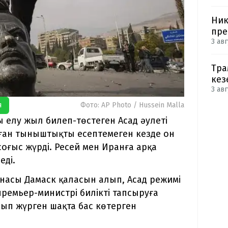
Ник
пре
3 авг
Тра
кез
3 авг
я
Фото: AP Photo / Hussein Malla
ы елу жыл билеп-төстеген Асад әулеті
аған тыныштықты есептемеген кезде он
оғыс жүрді. Ресей мен Иранға арқа
еді.
танасы Дамаск қаласын алып, Асад режимі
премьер-министрі билікті тапсыруға
лып жүрген шақта бас көтерген