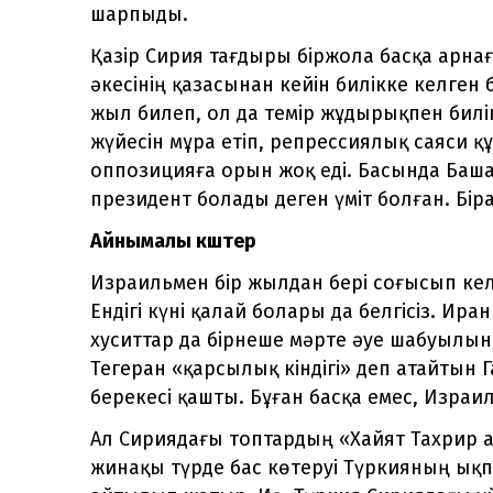
шарпыды.
Қазір Сирия тағдыры біржола басқа арнағ
әкесінің қазасынан кейін билікке келген 
жыл билеп, ол да темір жұдырықпен билік 
жүйесін мұра етіп, репрессиялық саяси 
оппозицияға орын жоқ еді. Басында Баша
президент болады деген үміт болған. Біра
Айнымалы күштер
Израильмен бір жылдан бері соғысып кел
Ендігі күні қалай болары да белгісіз. Ира
хуситтар да бірнеше мәрте әуе шабуылы
Тегеран «қарсылық кіндігі» деп атайтын 
берекесі қашты. Бұған басқа емес, Израи
Ал Сириядағы топтардың «Хайят Тахрир а
жинақы түрде бас көтеруі Түркияның ықп