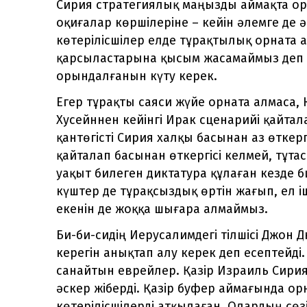
Сирия стратегиялық маңызды аймақта ор
оқиғалар көршілеріне – кейін әлемге де әс
көтерілісшілер елде тұрақтылық орната а
қарсыластарына қысым жасамаймыз деп о
орындалғанын күту керек.
Егер тұрақты саяси жүйе орната алмаса, 
Хусейннен кейінгі Ирак сценарийі қайтал
қантөгісті Сирия халқы басынан аз өткер
қайталап басынан өткергісі келмей, тұтас 
уақыт билеген диктатура құлаған кезде би
күштер де тұрақсыздық өртін жағып, ел іш
екенін де жоққа шығара алмаймыз.
Би-би-сидің Иерусалимдегі тілшісі Джон 
керегін анықтап алу керек деп есептейді.
санайтын еврейлер. Қазір Израиль Сир
әскер жіберді. Қазір буфер аймағында ор
көтерілісшілерді атқылаған. Олардың сөз