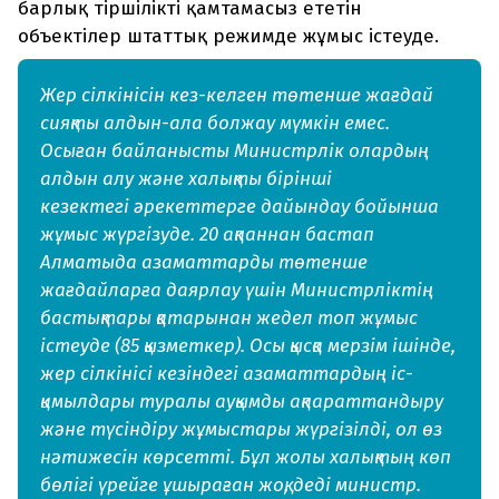
барлық тіршілікті қамтамасыз ететін
объектілер штаттық режимде жұмыс істеуде.
Жер сілкінісін кез-келген төтенше жағдай
сияқты алдын-ала болжау мүмкін емес.
Осыған байланысты Министрлік олардың
алдын алу және халықты бірінші
кезектегі әрекеттерге дайындау бойынша
жұмыс жүргізуде. 20 ақпаннан бастап
Алматыда азаматтарды төтенше
жағдайларға даярлау үшін Министрліктің
бастықтары қатарынан жедел топ жұмыс
істеуде (85 қызметкер). Осы қысқа мерзім ішінде,
жер сілкінісі кезіндегі азаматтардың іс-
қимылдары туралы ауқымды ақпараттандыру
және түсіндіру жұмыстары жүргізілді, ол өз
нәтижесін көрсетті. Бұл жолы халықтың көп
бөлігі үрейге ұшыраған жоқ, деді министр.