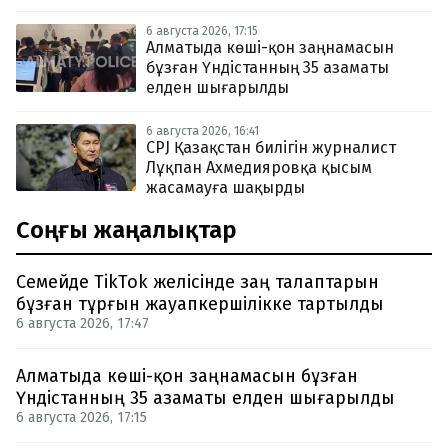
6 августа 2026, 17:15
Алматыда көші-қон заңнамасын
бұзған Үндістанның 35 азаматы
елден шығарылды
6 августа 2026, 16:41
CPJ Қазақстан билігін журналист
Лұқпан Ахмедияровқа қысым
жасамауға шақырды
Соңғы жаңалықтар
Семейде TikTok желісінде заң талаптарын
бұзған тұрғын жауапкершілікке тартылды
6 августа 2026, 17:47
Алматыда көші-қон заңнамасын бұзған
Үндістанның 35 азаматы елден шығарылды
6 августа 2026, 17:15