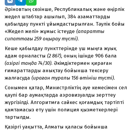
Әріновтың сөзінше, Республикалық және өңірлік
жедел штабтар ашылып, 384 азаматтарды
қабылдау пункті ұйымдастырылған. Тәулік бойы
«Жедел желі» жұмыс істеуде
(ақпараттық
сипаттағы 259 қоңырау түсті)
.
Кеше қабылдау пункттерінде үш мыңға жуық
адам орналасты
(2 867)
, оның ішінде 906 бала
(қазіргі таңда 74/30)
. Әкімдіктермен қираған
ғимараттарды анықтау бойынша тексеру
жалғасуда
(қираған туралы 156 өтініш түсті)
.
Сонымен қатар, Министрліктің әуе кемесімен сел
қаупі бар аумақтарда аэровизуалды зерттеу
жүргізілді. Алгоритмға сәйкес қоғамдық тәртіпті
қамтамасыз ету үшін полиция қызметкерлері
тартылды.
Қазіргі уақытта, Алматы қаласы бойынша