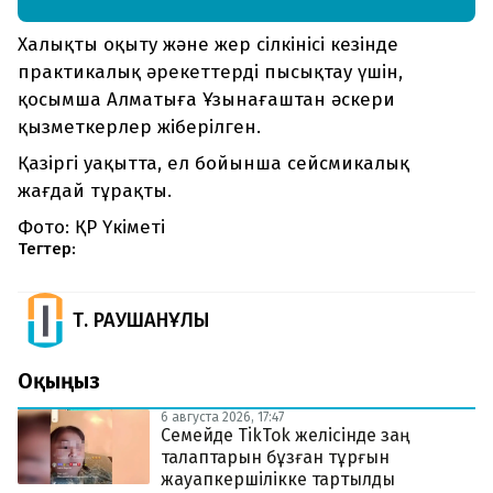
Халықты оқыту және жер сілкінісі кезінде
практикалық әрекеттерді пысықтау үшін,
қосымша Алматыға Ұзынағаштан әскери
қызметкерлер жіберілген.
Қазіргі уақытта, ел бойынша сейсмикалық
жағдай тұрақты.
Фото: ҚР Үкіметі
Тегтер:
Т. РАУШАНҰЛЫ
Оқыңыз
6 августа 2026, 17:47
Семейде TikTok желісінде заң
талаптарын бұзған тұрғын
жауапкершілікке тартылды