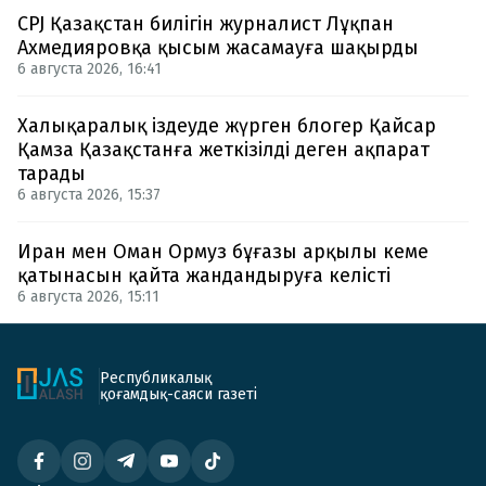
CPJ Қазақстан билігін журналист Лұқпан
Ахмедияровқа қысым жасамауға шақырды
6 августа 2026, 16:41
Халықаралық іздеуде жүрген блогер Қайсар
Қамза Қазақстанға жеткізілді деген ақпарат
тарады
6 августа 2026, 15:37
Иран мен Оман Ормуз бұғазы арқылы кеме
қатынасын қайта жандандыруға келісті
6 августа 2026, 15:11
Республикалық
қоғамдық-саяси газеті