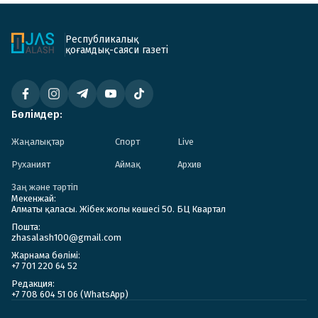
Республикалық
қоғамдық-саяси газеті
Бөлімдер:
Жаңалықтар
Спорт
Live
Руханият
Аймақ
Архив
Заң және тәртіп
Мекенжай:
Алматы қаласы. Жібек жолы көшесі 50. БЦ Квартал
Пошта:
zhasalash100@gmail.com
Жарнама бөлімі:
+7 701 220 64 52
Редакция:
+7 708 604 51 06 (WhatsApp)