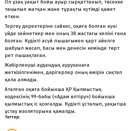
Ол ұзақ уақыт бойы ауыр сырқаттанып, төсекке
таңылып жатқан және тұрақты күтімді қажет
еткен.
Тергеу деректеріне сәйкес, оқиға болған күні
үйде зейнеткер мен оның 38 жастағы келіні ғана
болған. Күдікті асүй пышағымен қарт әйелге
шабуыл жасап, басы мен денесін кемінде төрт
рет пышақтаған.
Жәбірленуші аудандық ауруханаға
жеткізілгенімен, дәрігерлер оның өмірін сақтап
қала алмады.
Аталған оқиға бойынша ҚР Қылмыстық
кодексінің 99-бабы («Адам өлтіру») бойынша
қылмыстық іс қозғалды. Күдікті ұсталып, уақытша
ұстау изоляторына қамалды.
Тегтер: