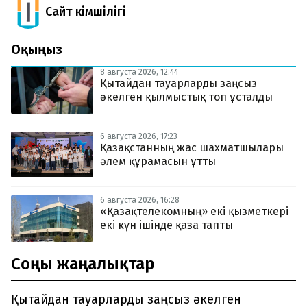
Сайт Әкімшілігі
Оқыңыз
8 августа 2026, 12:44
Қытайдан тауарларды заңсыз
әкелген қылмыстық топ ұсталды
6 августа 2026, 17:23
Қазақстанның жас шахматшылары
әлем құрамасын ұтты
6 августа 2026, 16:28
«Қазақтелекомның» екі қызметкері
екі күн ішінде қаза тапты
Соңғы жаңалықтар
Қытайдан тауарларды заңсыз әкелген