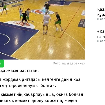
Қаз
құр
6 авг
«Қа
іші
6 авг
я
Фото: ашық дереккөз
сқармасы растаған.
л жәрдем бригадасы келгенге дейін көз
ың тәрбиеленушісі болған.
қызметінің хабарлауынша, оқиға болған
алық көмекті дереу көрсетіп, жедел