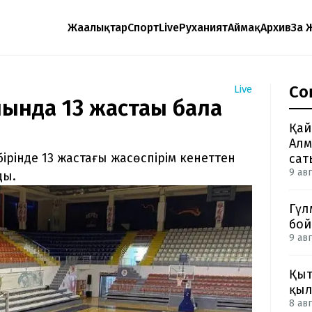
Жаңалықтар
Спорт
Live
Руханият
Аймақ
Архив
Заң 
Со
Live
ында 13 жастағы бала
Қай
Алм
рінде 13 жастағы жасөспірім кенеттен
сат
9 авг
ды.
Гүл
бой
9 авг
Қыт
қыл
8 авг