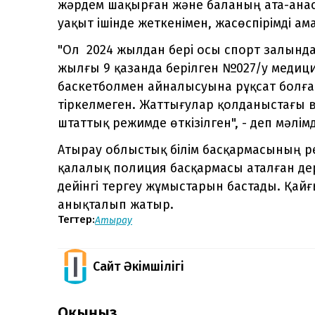
жәрдем шақырған және баланың ата-анас
уақыт ішінде жеткенімен, жасөспірімді ам
"Ол 2024 жылдан бері осы спорт залында
жылғы 9 қазанда берілген №027/у медиц
баскетболмен айналысуына рұқсат болған
тіркелмеген. Жаттығулар қолданыстағы 
штаттық режимде өткізілген", - деп мәлім
Атырау облыстық білім басқармасының р
қалалық полиция басқармасы аталған де
дейінгі тергеу жұмыстарын бастады. Қай
анықталып жатыр.
Тегтер:
Атырау
Сайт Әкімшілігі
Оқыңыз