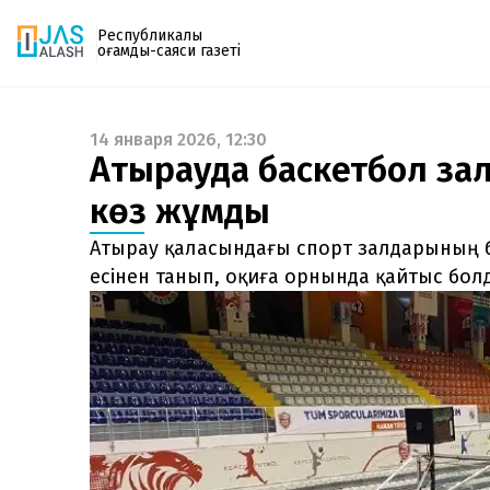
Республикалық
қоғамдық-саяси газеті
14 января 2026, 12:30
Газетке жазылу
Атырауда баскетбол зал
PDF форматтағы газетті ай сайын электронды
көз жұмды
поштаңызға алып отырыңыз. Жаңа нөмір
шыққан сәтте сізге бірден жіберіледі. Тек email
Атырау қаласындағы спорт залдарының бі
енгізіңіз, біз қалғанын өзіміз жібереміз.
есінен танып, оқиға орнында қайтыс бол