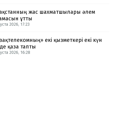
ақстанның жас шахматшылары әлем
амасын ұтты
уста 2026, 17:23
зақтелекомның» екі қызметкері екі күн
нде қаза тапты
уста 2026, 16:28