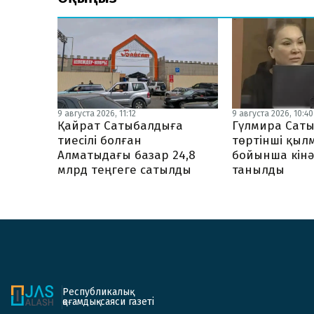
9 августа 2026, 11:12
9 августа 2026, 10:40
Қайрат Сатыбалдыға
Гүлмира Сат
тиесілі болған
төртінші қыл
Алматыдағы базар 24,8
бойынша кінә
млрд теңгеге сатылды
танылды
Республикалық
қоғамдық-саяси газеті