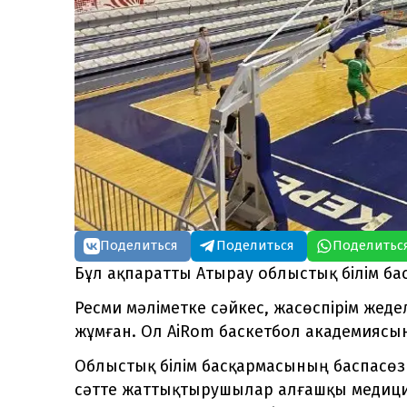
Поделиться
Поделиться
Поделитьс
Бұл ақпаратты Атырау облыстық білім ба
Ресми мәліметке сәйкес, жасөспірім жеде
жұмған. Ол AiRom баскетбол академиясын
Облыстық білім басқармасының баспасөз 
сәтте жаттықтырушылар алғашқы медицин