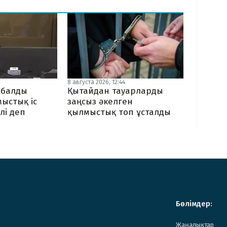
8 августа 2026, 12:44
ыбалды
Қытайдан тауарларды
мыстық іс
заңсыз әкелген
лі деп
қылмыстық топ ұсталды
Бөлімдер:
Жаңалықтар