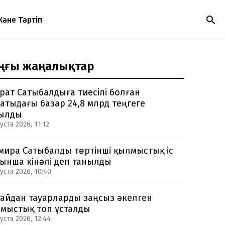
Және Тәртіп
ңғы жаңалықтар
рат Сатыбалдыға тиесілі болған
атыдағы базар 24,8 млрд теңгеге
ылды
уста 2026, 11:12
мира Сатыбалды төртінші қылмыстық іс
ынша кінәлі деп танылды
уста 2026, 10:40
айдан тауарларды заңсыз әкелген
мыстық топ ұсталды
уста 2026, 12:44