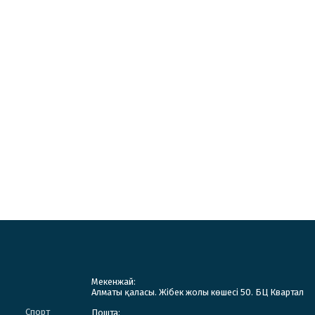
Мекенжай:
Алматы қаласы. Жібек жолы көшесі 50. БЦ Квартал
Спорт
Пошта: