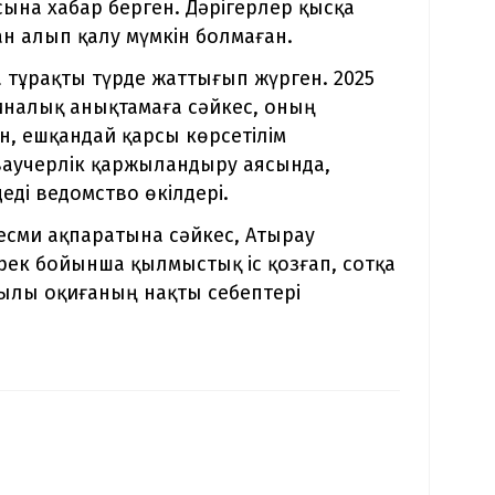
ына хабар берген. Дәрігерлер қысқа
ан алып қалу мүмкін болмаған.
 тұрақты түрде жаттығып жүрген. 2025
иналық анықтамаға сәйкес, оның
, ешқандай қарсы көрсетілім
ваучерлік қаржыландыру аясында,
деді ведомство өкілдері.
есми ақпаратына сәйкес, Атырау
рек бойынша қылмыстық іс қозғап, сотқа
ғылы оқиғаның нақты себептері