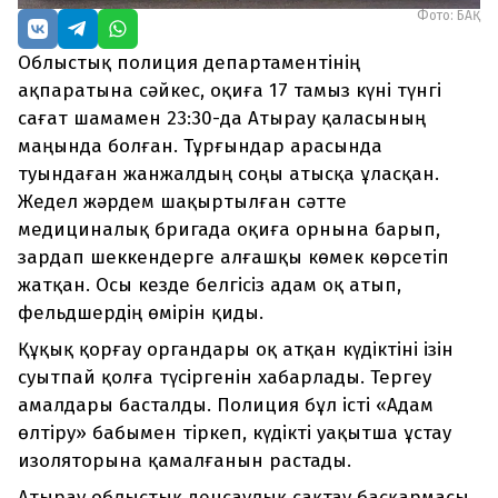
Фото: БАҚ
Облыстық полиция департаментінің
ақпаратына сәйкес, оқиға 17 тамыз күні түнгі
сағат шамамен 23:30-да Атырау қаласының
маңында болған. Тұрғындар арасында
туындаған жанжалдың соңы атысқа ұласқан.
Жедел жәрдем шақыртылған сәтте
медициналық бригада оқиға орнына барып,
зардап шеккендерге алғашқы көмек көрсетіп
жатқан. Осы кезде белгісіз адам оқ атып,
фельдшердің өмірін қиды.
Құқық қорғау органдары оқ атқан күдіктіні ізін
суытпай қолға түсіргенін хабарлады. Тергеу
амалдары басталды. Полиция бұл істі «Адам
өлтіру» бабымен тіркеп, күдікті уақытша ұстау
изоляторына қамалғанын растады.
Атырау облыстық денсаулық сақтау басқармасы