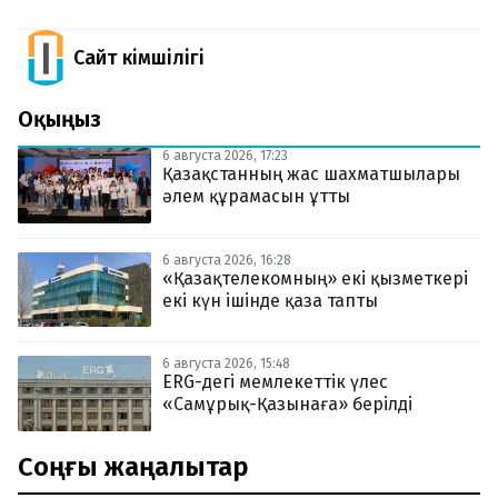
Сайт Әкімшілігі
Оқыңыз
6 августа 2026, 17:23
Қазақстанның жас шахматшылары
әлем құрамасын ұтты
6 августа 2026, 16:28
«Қазақтелекомның» екі қызметкері
екі күн ішінде қаза тапты
6 августа 2026, 15:48
ERG-дегі мемлекеттік үлес
«Самұрық-Қазынаға» берілді
Соңғы жаңалықтар