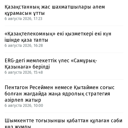
Қазақстанның жас шахматшылары әлем
құрамасын ұтты
6 августа 2026, 17:23
«Қазақтелекомның» екі қызметкері екі күн
ішінде қаза тапты
6 августа 2026, 16:28
ERG-дегі мемлекеттік үлес «Самұрық-
Қазынаға» берілді
6 августа 2026, 15:48
Пентагон Ресеймен немесе Қытаймен соғыс
болған жағдайда жаңа ядролық стратегия
әзірлеп жатыр
6 августа 2026, 10:00
Шымкентте тоғызыншы қабаттан құлаған сәби
көз жұмды