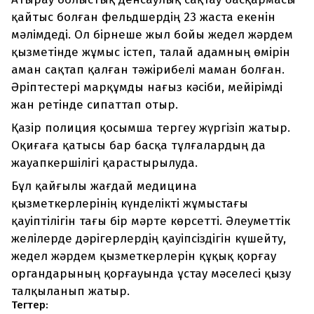
қайтыс болған фельдшердің 23 жаста екенін
мәлімдеді. Ол бірнеше жыл бойы жедел жәрдем
қызметінде жұмыс істеп, талай адамның өмірін
аман сақтап қалған тәжірибелі маман болған.
Әріптестері марқұмды нағыз кәсіби, мейірімді
жан ретінде сипаттап отыр.
Қазір полиция қосымша тергеу жүргізіп жатыр.
Оқиғаға қатысы бар басқа тұлғалардың да
жауапкершілігі қарастырылуда.
Бұл қайғылы жағдай медицина
қызметкерлерінің күнделікті жұмыстағы
қауіптілігін тағы бір мәрте көрсетті. Әлеуметтік
желілерде дәрігерлердің қауіпсіздігін күшейту,
жедел жәрдем қызметкерлерін құқық қорғау
органдарының қорғауында ұстау мәселесі қызу
талқыланып жатыр.
Тегтер: