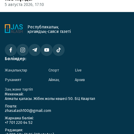
5 августа 2026, 17:10
Республикалық
қоғамдық-саяси газеті
Бөлімдер:
Жаңалықтар
Спорт
Live
Руханият
Аймақ
Архив
Заң және тәртіп
Мекенжай:
Алматы қаласы. Жібек жолы көшесі 50. БЦ Квартал
Пошта:
zhasalash100@gmail.com
Жарнама бөлімі:
+7 701 220 64 52
Редакция: