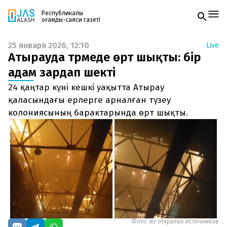
Республикалық
қоғамдық-саяси газеті
25 января 2026, 12:10
Live
Жаңалықтар
Атырауда түрмеде өрт шықты: бір
Спорт
Газетке жазылу
Live
адам зардап шекті
PDF форматтағы газетті ай сайын электронды
Руханият
24 қаңтар күні кешкі уақытта Атырау
поштаңызға алып отырыңыз. Жаңа нөмір
Аймақ
шыққан сәтте сізге бірден жіберіледі. Тек email
қаласындағы ерлерге арналған түзеу
Архив
енгізіңіз, біз қалғанын өзіміз жібереміз.
Заң және тәртіп
колониясының барактарында өрт шықты.
Редакциямен байланыс
+7 708 604 51 06
Жарнама бөлімі
+7 701 220 64 52
Пошта
zhasalash100@gmail.com
Фото: из открытых источников