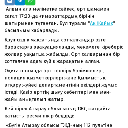
Алдын ала мәліметке сәйкес, өрт шамамен
сағат 17:20-да ғимараттардың бірінің
шатырынан тұтанған. Бұл туралы "
Ақ Жайық
"
басылымы хабарлады.
Қауіпсіздік мақсатында сотталғандар өзге
барактарға эвакуацияланды, мекемеге кіреберіс
жолдар уақытша жабылды. Өрт салдарынан бір
сотталған адам күйік жарақатын алған.
Оқиға орнында өрт сөндіру бөлімшелері,
полиция қызметкерлері және Қылмыстық-
атқару жүйесі департаментінің өкілдері жұмыс
істеді. Қазір өрттің шығу себептері мен мән-
жайы анықталып жатыр.
Кейінірек Атырау облысының ТЖД жағдайға
қатысты ресми пікір білдірді:
«Бүгін Атырау облысы ТЖД-ның 112 пультіне