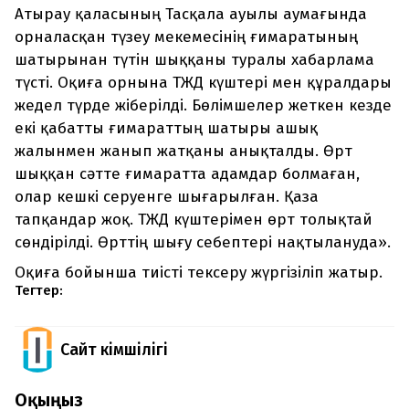
Атырау қаласының Тасқала ауылы аумағында
орналасқан түзеу мекемесінің ғимаратының
шатырынан түтін шыққаны туралы хабарлама
түсті. Оқиға орнына ТЖД күштері мен құралдары
жедел түрде жіберілді. Бөлімшелер жеткен кезде
екі қабатты ғимараттың шатыры ашық
жалынмен жанып жатқаны анықталды. Өрт
шыққан сәтте ғимаратта адамдар болмаған,
олар кешкі серуенге шығарылған. Қаза
тапқандар жоқ. ТЖД күштерімен өрт толықтай
сөндірілді. Өрттің шығу себептері нақтылануда».
Оқиға бойынша тиісті тексеру жүргізіліп жатыр.
Тегтер:
Сайт Әкімшілігі
Оқыңыз