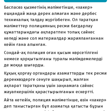
Баспасөз қызметінің мәліметінше, «хакер»
ешқандай жаңа дерек алмаған және дербес
техникалық талдау жүргізбеген. Ол таратқан
мәліметтер полицияның ресми бағдарлау
құжаттарындағы ақпаратпен толық сәйкес
келеді және сол материалдар жарияланғаннан
кейін ғана алынған.
Сондай-ақ полиция оған қысым көрсетілгені
немесе қорқытылғаны туралы мәлімдемелерді
де жоққа шығарды.
Құқық қорғау органдары азаматтарды тек ресми
дереккөздерге сенуге шақырып, жалған
ақпарат таратқаны үшін заңнамаға сәйкес
жауапкершілік қарастырылғанын ескертті.
Айта кетейік, полиция мәліметінше, өзін «хакер»
деп таныстырған бұл азаматқа қатысты бұрын