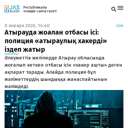
Республикалық
қоғамдық-саяси газеті
8 января 2026, 14:40
Live
Жаңалықтар
Атырауда жоғалған отбасы ісі:
Спорт
Газетке жазылу
Live
полиция «атыраулық хакерді»
PDF форматтағы газетті ай сайын электронды
Руханият
іздеп жатыр
поштаңызға алып отырыңыз. Жаңа нөмір
Аймақ
шыққан сәтте сізге бірден жіберіледі. Тек email
Архив
Әлеуметтік желілерде Атырау облысында
енгізіңіз, біз қалғанын өзіміз жібереміз.
Заң және тәртіп
жоғалып кеткен отбасы ісін «хакер ашты» деген
ақпарат тарады. Алайда полиция бұл
Редакциямен байланыс
мәліметтердің шындыққа жанаспайтынын
+7 708 604 51 06
Жарнама бөлімі
мәлімдеді.
+7 701 220 64 52
Пошта
zhasalash100@gmail.com