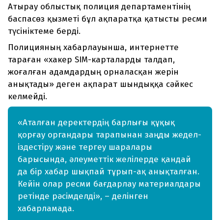
Атырау облыстық полиция департаментінің
баспасөз қызметі бұл ақпаратқа қатысты ресми
түсініктеме берді.
Полицияның хабарлауынша, интернетте
тараған «хакер SIM-карталарды талдап,
жоғалған адамдардың орналасқан жерін
анықтады» деген ақпарат шындыққа сәйкес
келмейді.
«Аталған деректердің барлығы құқық
қорғау органдары тарапынан заңды жедел-
іздестіру және тергеу шаралары
барысында, әлеуметтік желілерде қандай
да бір хабар шықпай тұрып-ақ анықталған.
Кейін олар ресми бағдарлау материалдары
ретінде рәсімделді», – делінген
хабарламада.