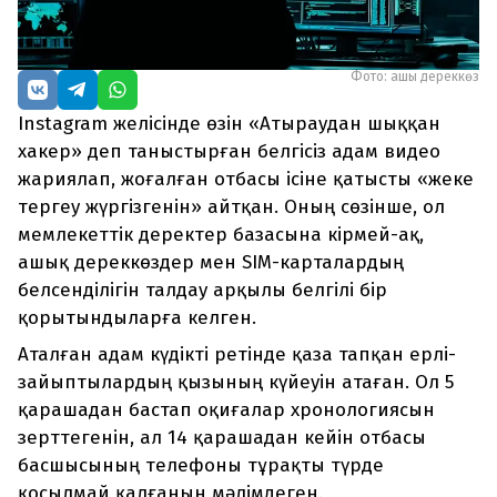
Фото: ашық дереккөз
Instagram желісінде өзін «Атыраудан шыққан
хакер» деп таныстырған белгісіз адам видео
жариялап, жоғалған отбасы ісіне қатысты «жеке
тергеу жүргізгенін» айтқан. Оның сөзінше, ол
мемлекеттік деректер базасына кірмей-ақ,
ашық дереккөздер мен SIM-карталардың
белсенділігін талдау арқылы белгілі бір
қорытындыларға келген.
Аталған адам күдікті ретінде қаза тапқан ерлі-
зайыптылардың қызының күйеуін атаған. Ол 5
қарашадан бастап оқиғалар хронологиясын
зерттегенін, ал 14 қарашадан кейін отбасы
басшысының телефоны тұрақты түрде
қосылмай қалғанын мәлімдеген.