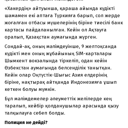
«Хакердің» айтуынша, қараша айында күдікті
шамамен екі аптаға Түркияға барып, сол жерде
жоғалған отбасы мүшелерінің біріне тиесілі банк
картасы пайдаланылған. Кейін ол Ақтауға
оралып, Қазақстан аумағында жүрген.
Сондай-ақ, оның мәлімдеуінше, 9 желтоқсанда
күдікті мен оның жұбайының SIM-карталары
Шымкент вокзалында тіркеліп, одан кейін
Өзбекстан аумағында белсенділік танытқан.
Кейін олар Оңтүстік-Шығыс Азия елдерінің
біріне, нақтырақ айтқанда Индонезияға ұшып
кеткен болуы мүмкін.
Бұл мәлімдемелер әлеуметтік желілерде кең
таралып, кейбір қолданушылар арасында қызу
талқылауға себеп болды.
Полиция не дейді?