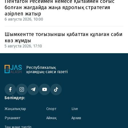
Пентагон Ресеймен немесе Қытаймен соғыс
болған жағдайда жаңа ядролық стратегия
әзірлеп жатыр
6 августа 2026, 10:00
Шымкентте тоғызыншы қабаттан құлаған сәби
көз жұмды
5 августа 2026, 17:10
Республикалық
қоғамдық-саяси газеті
Бөлімдер:
Жаңалықтар
Спорт
Live
Руханият
Аймақ
Архив
Заң және тәртіп