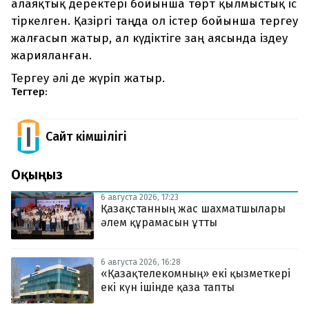
алаяқтық деректері бойынша төрт қылмыстық іс
тіркелген. Қазіргі таңда ол істер бойынша тергеу
жалғасып жатыр, ал күдіктіге заң аясында іздеу
жарияланған.
Тергеу әлі де жүріп жатыр.
Тегтер:
Сайт Әкімшілігі
Оқыңыз
6 августа 2026, 17:23
Қазақстанның жас шахматшылары
әлем құрамасын ұтты
6 августа 2026, 16:28
«Қазақтелекомның» екі қызметкері
екі күн ішінде қаза тапты