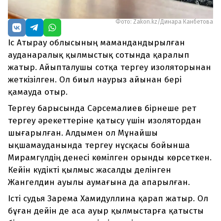
Фото: Zakon.kz/Динара Канбетова
Іс Атырау облысының мамандандырылған
ауданаралық қылмыстық сотында қаралып
жатыр. Айыпталушы сотқа тергеу изоляторынан
жеткізілген. Ол биыл наурыз айынан бері
қамауда отыр.
Тергеу барысында Сәрсемалиев бірнеше рет
тергеу әрекеттеріне қатысу үшін изолятордан
шығарылған. Алдымен ол Мұнайшы
ықшамауданында тергеу нұсқасы бойынша
Мирамгүлдің денесі көмілген орынды көрсеткен.
Кейін күдікті қылмыс жасалды делінген
Жангелдин ауылы аумағына да апарылған.
Істі судья Зарема Хамидуллина қарап жатыр. Ол
бұған дейін де аса ауыр қылмыстарға қатысты