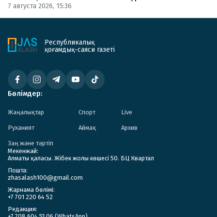
7 августа 2026, 15:36
Республикалық
қоғамдық-саяси газеті
Бөлімдер:
Жаңалықтар
Спорт
Live
Руханият
Аймақ
Архив
Заң және тәртіп
Мекенжай:
Алматы қаласы. Жібек жолы көшесі 50. БЦ Квартал
Пошта:
zhasalash100@gmail.com
Жарнама бөлімі:
+7 701 220 64 52
Редакция:
+7 708 604 51 06 (WhatsApp)