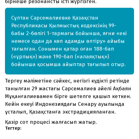
бірнеше резонансты істі жүргізген.
Сұлтан Сәрсемалиевке Қазақстан
Республикасы Қылмыстық кодексінің 99-
бабы 2-бөлігі 1-тармағы бойынша, яғни «екі
немесе одан да көп адамды өлтіру» айыбы
тағылған. Сонымен қатар оған 188-бап
(«ұрлық») және 190-бап («алаяқтық»)
бойынша қосымша айыптар тағылып отыр.
Тергеу мәліметіне сәйкес, негізгі күдікті ретінде
танылған 29 жастағы Сәрсемалиев әйелі Ақбаян
Мұқанғалиевамен бірге шетелге қашып кеткен.
Кейін екеуі Индонезиядағы Сенару ауылында
ұсталып, Қазақстанға экстрадицияланған.
Қазір сот процесі жалғасып жатыр.
Тегтер: