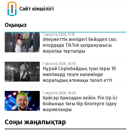
Сайт Әкімшілігі
Оқыңыз
7 августа 2026, 17:15
Әлеуметтік желідегі бейәдеп сөз:
елордада TikTok қолданушысы
жауапқа тартылды
7 августа 2026, 16:55
Нұрай Серікбайдың туыстары 10
миллиард теңге көлемінде
моральдық өтемақы талап етті
7 августа 2026, 16:43
Қайсар Қамзадан кейін: Pin Up ісі
бойынша тағы бір блогерге іздеу
жарияланды
Соңғы жаңалықтар