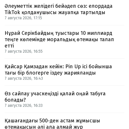
Әлеуметтік желідегі бейәдеп сөз: елордада
TikTok қолданушысы жауапқа тартылды
7 августа 2026, 17:15
Нұрай Серікбайдың туыстары 10 миллиард
теңге көлемінде моральдық өтемақы талап
етті
7 августа 2026, 16:55
Қайсар Қамзадан кейін: Pin Up ісі бойынша
тағы бір блогерге іздеу жарияланды
7 августа 2026, 16:43
Өз сайлау учаскеңізді қалай оңай табуға
болады?
7 августа 2026, 16:33
Қашағандағы 500-ден астам жұмысшы
өтемақысын әлі ала алмай жүр