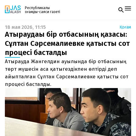
Республикалық
қоғамдық-саяси газеті
18 мая 2026, 11:15
Қоғам
Жаңалықтар
Атыраудағы бір отбасының қазасы:
Спорт
Газетке жазылу
Live
Сұлтан Сәрсемалиевке қатысты сот
PDF форматтағы газетті ай сайын электронды
Руханият
процесі басталды
поштаңызға алып отырыңыз. Жаңа нөмір
Аймақ
шыққан сәтте сізге бірден жіберіледі. Тек email
Архив
Атырауда Жангелдин ауылында бір отбасының
енгізіңіз, біз қалғанын өзіміз жібереміз.
Заң және тәртіп
төрт мүшесін аса қатыгездікпен өлтірді деп
айыпталған Сұлтан Сәрсемалиевке қатысты сот
Редакциямен байланыс
процесі басталды.
+7 708 604 51 06
Жарнама бөлімі
+7 701 220 64 52
Пошта
zhasalash100@gmail.com