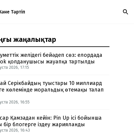
Және Тәртіп
ңғы жаңалықтар
уметтік желідегі бейәдеп сөз: елордада
Tok қолданушысы жауапқа тартылды
уста 2026, 17:15
ай Серікбайдың туыстары 10 миллиард
ге көлемінде моральдық өтемақы талап
уста 2026, 16:55
сар Қамзадан кейін: Pin Up ісі бойынша
ы бір блогерге іздеу жарияланды
уста 2026, 16:43