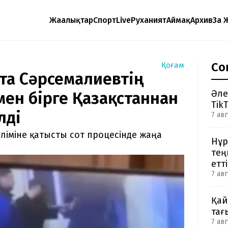
Жаңалықтар
Спорт
Live
Руханият
Аймақ
Архив
Заң 
Со
Қоғам
та Сәрсемалиевтің
Әле
мен бірге Қазақстаннан
Tik
лді
7 авг
ліміне қатысты сот процесінде жаңа
Нұр
тең
етті
7 авг
Қай
тағ
7 авг