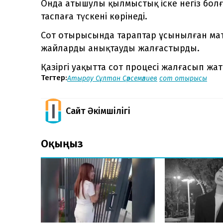
Онда атышулы қылмыстық іске негіз болғ
таспаға түскені көрінеді.
Сот отырысында тараптар ұсынылған мат
жайларды анықтауды жалғастырды.
Қазіргі уақытта сот процесі жалғасып жа
Тегтер:
Атырау
Сұлтан Сәрсемәлиев
сот отырысы
Сайт Әкімшілігі
Оқыңыз