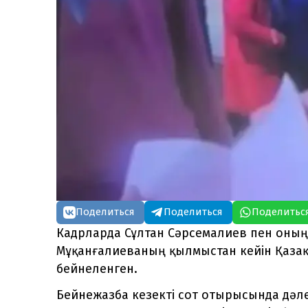
Поделиться
Поделиться
Поделитьс
Кадрларда Сұлтан Сәрсемалиев пен оны
Мұқанғалиеваның қылмыстан кейін Қазақ
бейнеленген.
Бейнежазба кезекті сот отырысында дәлел