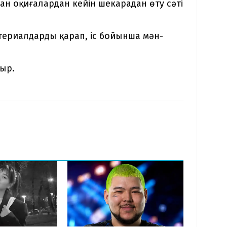
ан оқиғалардан кейін шекарадан өту сәті
ериалдарды қарап, іс бойынша мән-
тыр.