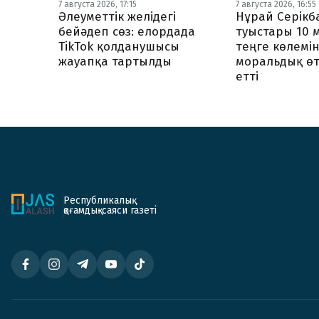
7 августа 2026, 17:15
7 августа 2026, 16:55
Әлеуметтік желідегі
Нұрай Серік
бейәдеп сөз: елордада
туыстары 10 
TikTok қолданушысы
теңге көлемі
жауапқа тартылды
моральдық ө
етті
Республикалық
қоғамдық-саяси газеті