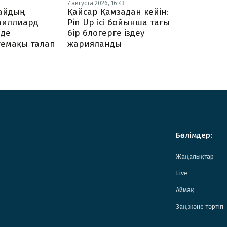
7 августа 2026, 16:43
байдың
Қайсар Қамзадан кейін:
миллиард
Pin Up ісі бойынша тағы
нде
бір блогерге іздеу
темақы талап
жарияланды
Бөлімдер:
Жаңалықтар
Live
Аймақ
Заң және тәртіп