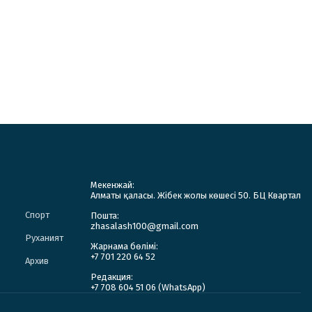
Мекенжай:
Алматы қаласы. Жібек жолы көшесі 50. БЦ Квартал
Спорт
Пошта:
zhasalash100@gmail.com
Руханият
Жарнама бөлімі:
+7 701 220 64 52
Архив
Редакция:
+7 708 604 51 06 (WhatsApp)