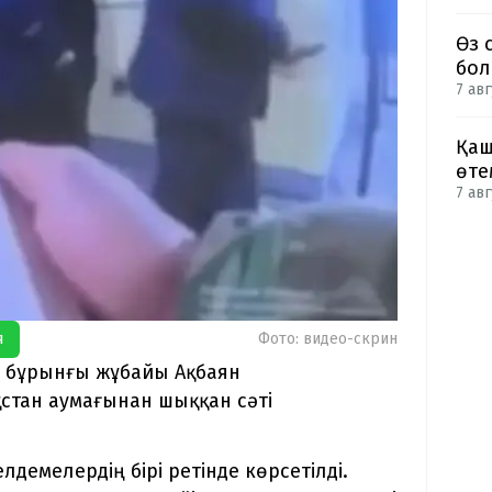
Өз 
бол
7 авг
Қаш
өте
7 авг
я
Фото: видео-скрин
ң бұрынғы жұбайы Ақбаян
стан аумағынан шыққан сәті
демелердің бірі ретінде көрсетілді.