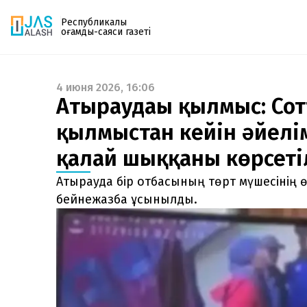
Республикалық
қоғамдық-саяси газеті
4 июня 2026, 16:06
Газетке жазылу
Атыраудағы қылмыс: Сот
PDF форматтағы газетті ай сайын электронды
қылмыстан кейін әйелі
поштаңызға алып отырыңыз. Жаңа нөмір
шыққан сәтте сізге бірден жіберіледі. Тек email
қалай шыққаны көрсеті
енгізіңіз, біз қалғанын өзіміз жібереміз.
Атырауда бір отбасының төрт мүшесінің ө
бейнежазба ұсынылды.