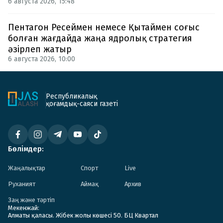
6 августа 2026, 15:48
Пентагон Ресеймен немесе Қытаймен соғыс
болған жағдайда жаңа ядролық стратегия
әзірлеп жатыр
6 августа 2026, 10:00
Республикалық
қоғамдық-саяси газеті
Бөлімдер:
Жаңалықтар
Спорт
Live
Руханият
Аймақ
Архив
Заң және тәртіп
Мекенжай:
Алматы қаласы. Жібек жолы көшесі 50. БЦ Квартал