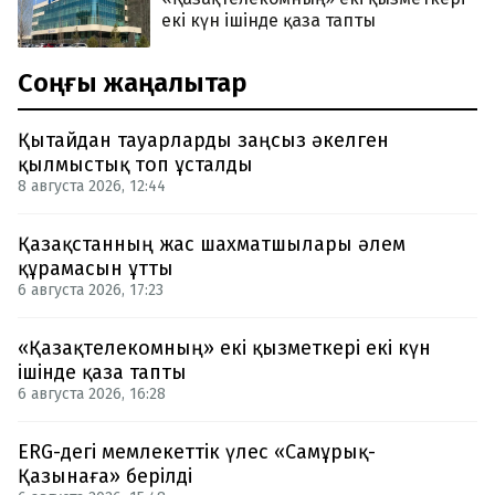
екі күн ішінде қаза тапты
Соңғы жаңалықтар
Қытайдан тауарларды заңсыз әкелген
қылмыстық топ ұсталды
8 августа 2026, 12:44
Қазақстанның жас шахматшылары әлем
құрамасын ұтты
6 августа 2026, 17:23
«Қазақтелекомның» екі қызметкері екі күн
ішінде қаза тапты
6 августа 2026, 16:28
ERG-дегі мемлекеттік үлес «Самұрық-
Қазынаға» берілді