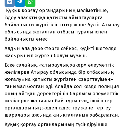
Құқық қорғау органдарының мәліметінше,
іздеу алаяқтыққа қатысты айыптауларға
байланысты жүргізіліп отыр және бұл іс Атырау
облысында жоғалған отбасы туралы іспен
байланысты емес.
Алдын ала деректерге сәйкес, күдікті шетелде
жасырынып жүрген болуы мүмкін.
Еске салайық, «атыраулық хакер» әлеуметтік
желілерде Атырау облысында бір отбасының
жоғалуына қатысты жүргізген «зерттеуімен»
танымал болған еді. Алайда сол кезде полиция
оның айтқан деректерінің барлығы әлеуметтік
желілерде жарияланбай тұрып-ақ, ішкі істер
органдарының жедел-іздестіру және тергеу
шаралары аясында анықталғанын хабарлаған.
Құқық қорғау органдарының түсіндіруінше,