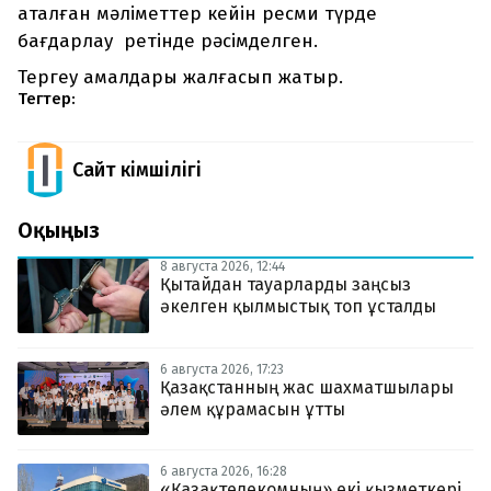
аталған мәліметтер кейін ресми түрде
бағдарлау ретінде рәсімделген.
Тергеу амалдары жалғасып жатыр.
Тегтер:
Сайт Әкімшілігі
Оқыңыз
8 августа 2026, 12:44
Қытайдан тауарларды заңсыз
әкелген қылмыстық топ ұсталды
6 августа 2026, 17:23
Қазақстанның жас шахматшылары
әлем құрамасын ұтты
6 августа 2026, 16:28
«Қазақтелекомның» екі қызметкері