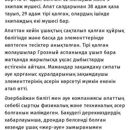
экипаж мүшесі. Апат салдарынан 38 адам қаза
тауып, 29 адам тірі қалған, олардың ішінде
экипаждың екі мүшесі бар.
Апаттан кейін ұшақтың сақталып қалған құйрық
бөлігінде және басқа да элементтерінде
көптеген тесіктер анықталған. Тірі қалған
жолаушылар Грозный аспанында ұшып бара
жатқанда жарылысқа ұқсас дыбыстарды
естігенін айтқан. Мамандар зақымдану сипаты
әуе қорғаныс құралдарының зақымдаушы
элементтерінің әсерін көрсетуі мүмкін екенін
атап өтті.
Әзербайжан билігі мен әуе компаниясы апаттың
себебі сыртқы физикалық және техникалық әсер
болғанын мәлімдеген. Бакудегі дереккөздердің
хабарлауынша, дрондар белсенді болған
кезеңде ұшақ «жер-әуе» зымыранымен