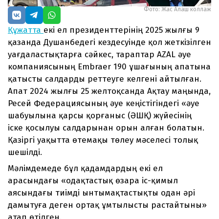
Фото: Жас Алаш коллаж
Құжатта
екі ел президенттерінің 2025 жылғы 9
қазанда Душанбедегі кездесуінде қол жеткізілген
уағдаластықтарға сәйкес, тараптар AZAL әуе
компаниясының Embraer 190 ұшағының апатына
қатысты салдарды реттеуге келгені айтылған.
Апат 2024 жылғы 25 желтоқсанда Ақтау маңында,
Ресей Федерациясының әуе кеңістігіндегі «әуе
шабуылына қарсы қорғаныс (ӘШҚ) жүйесінің
іске қосылуы салдарынан орын алған болатын.
Қазіргі уақытта өтемақы төлеу мәселесі толық
шешілді.
Мәлімдемеде бұл қадамдардың екі ел
арасындағы «одақтастық өзара іс-қимыл
аясындағы тиімді ынтымақтастықты одан әрі
дамытуға деген ортақ ұмтылысты растайтыны»
атап өтілген.