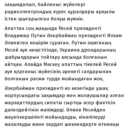
зақымдалып, байланыс жүйелері
радиоэлектрондық күрес құралдары арқылы
істен шығарылған болуы мүмкін.
Апаттан соң жақында Ресей президенті
Владимир Путин Әзербайжан президенті Илхам
Әлиевтен кешірім сұраған. Путин оқиғаның
Ресей әуе кеңістігінде, Украина дрондарының
шабуылдарын тойтару аясында болғанын
айтқан. Алайда Мәскеу апаттың тікелей Ресей
әуе қорғаныс жүйесінің әрекеті салдарынан
болғанын ресми түрде мойындаған жоқ.
Әзербайжан президенті өз кезегінде ұшақ
корпусындағы зақымдар мен жолаушылар алған
жарақаттардың сипаты сыртқы әсер фактісін
дәлелдейтінін мәлімдеді. Әлиев Ресейден
жауапкершілікті мойындауды, кінәлілерді
жазалауды және зардап шеккендерге өтемақы