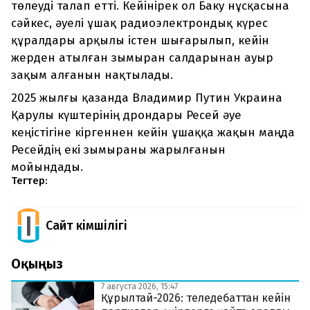
төлеуді талап етті. Кейінірек ол Баку нұсқасына
сәйкес, әуелі ұшақ радиоэлектрондық күрес
құралдары арқылы істен шығарылып, кейін
жерден атылған зымыран салдарынан ауыр
зақым алғанын нақтылады.
2025 жылғы қазанда Владимир Путин Украина
Қарулы күштерінің дрондары Ресей әуе
кеңістігіне кіргеннен кейін ұшаққа жақын маңда
Ресейдің екі зымыраны жарылғанын
мойындады.
Тегтер:
Сайт Әкімшілігі
Оқыңыз
7 августа 2026, 15:47
Құрылтай-2026: теледебаттан кейін