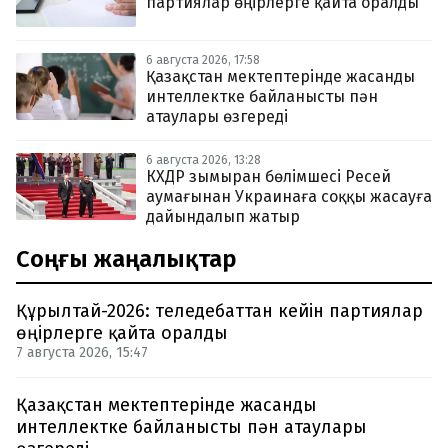
партиялар өңірлерге қайта оралды
6 августа 2026, 17:58
Қазақстан мектептерінде жасанды
интеллектке байланысты пән
атаулары өзгереді
6 августа 2026, 13:28
КХДР зымыран бөлімшесі Ресей
аумағынан Украинаға соққы жасауға
дайындалып жатыр
Соңғы жаңалықтар
Құрылтай-2026: теледебаттан кейін партиялар
өңірлерге қайта оралды
7 августа 2026, 15:47
Қазақстан мектептерінде жасанды
интеллектке байланысты пән атаулары