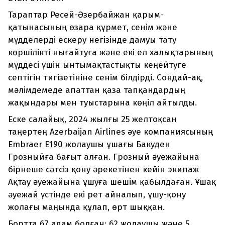
Тараптар Ресей-Әзербайжан қарым-
қатынасының өзара құрмет, сенім және
мүдделерді ескеру негізінде дамуы тату
көршілікті нығайтуға және екі ел халықтарының
мүддесі үшін ынтымақтастықты кеңейтуге
септігін тигізетініне сенім білдірді. Сондай-ақ,
мәлімдемеде апаттан қаза тапқандардың
жақындары мен туыстарына көңіл айтылды.
Еске салайық, 2024 жылғы 25 желтоқсан
таңертең Azerbaijan Airlines әуе компаниясының
Embraer E190 жолаушы ұшағы Бакуден
Грозныйға бағыт алған. Грозный әуежайына
бірнеше сәтсіз қону әрекетінен кейін экипаж
Ақтау әуежайына ұшуға шешім қабылдаған. Ұшақ
әуежай үстінде екі рет айналып, ұшу-қону
жолағы маңында құлап, өрт шыққан.
Бортта 67 адам болған: 62 жолаушы және 5