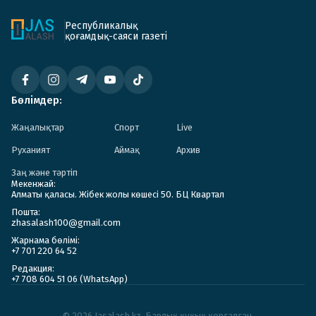
Республикалық
қоғамдық-саяси газеті
Бөлімдер:
Жаңалықтар
Спорт
Live
Руханият
Аймақ
Архив
Заң және тәртіп
Мекенжай:
Алматы қаласы. Жібек жолы көшесі 50. БЦ Квартал
Пошта:
zhasalash100@gmail.com
Жарнама бөлімі:
+7 701 220 64 52
Редакция:
+7 708 604 51 06 (WhatsApp)
© 2026 Jasalash.kz. Барлық құқық қорғалған.