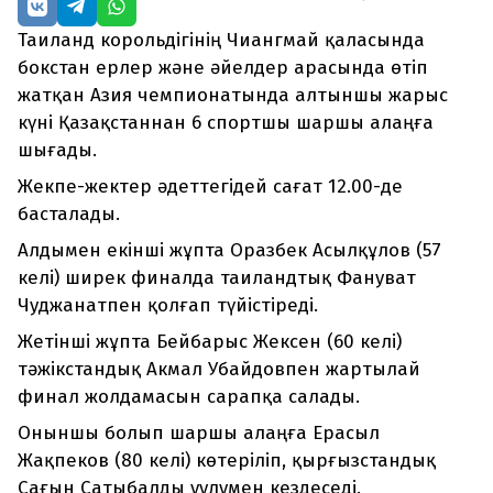
Таиланд корольдігінің Чиангмай қаласында
бокстан ерлер және әйелдер арасында өтіп
жатқан Азия чемпионатында алтыншы жарыс
күні Қазақстаннан 6 спортшы шаршы алаңға
шығады.
Жекпе-жектер әдеттегідей сағат 12.00-де
басталады.
Алдымен екінші жұпта Оразбек Асылқұлов (57
келі) ширек финалда таиландтық Фануват
Чуджанатпен қолғап түйістіреді.
Жетінші жұпта Бейбарыс Жексен (60 келі)
тәжікстандық Акмал Убайдовпен жартылай
финал жолдамасын сарапқа салады.
Оныншы болып шаршы алаңға Ерасыл
Жақпеков (80 келі) көтеріліп, қырғызстандық
Сағын Сатыбалды уулумен кездеседі.