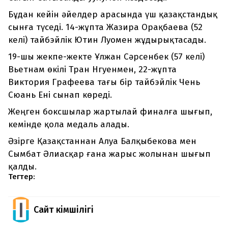
Бұдан кейін әйелдер арасында үш қазақстандық
сынға түседі. 14-жұпта Жазира Орақбаева (52
келі) тайбэйлік Ютин Луомен жұдырықтасады.
19-шы жекпе-жекте Ұлжан Сәрсенбек (57 келі)
Вьетнам өкілі Тран Нгуенмен, 22-жұпта
Виктория Графеева тағы бір тайбэйлік Чень
Сюань Ені сынап көреді.
Жеңген боксшылар жартылай финалға шығып,
кемінде қола медаль алады.
Әзірге Қазақстаннан Алуа Балқыбекова мен
Сымбат Әлиасқар ғана жарыс жолынан шығып
қалды.
Тегтер:
Сайт Әкімшілігі