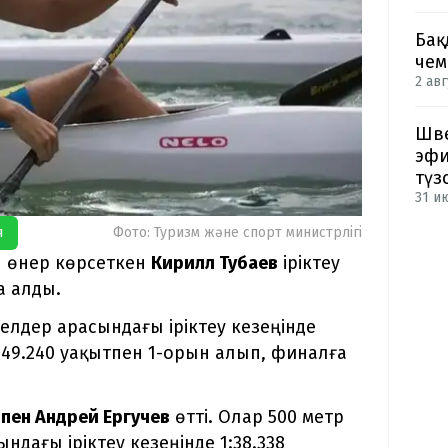
Бақ
чем
2 авг
Шве
эфи
түз
31 и
я
Фото: Туризм және спорт министрлігі
н өнер көрсеткен
Кирилл Тубаев
іріктеу
а алды.
елдер арасындағы іріктеу кезеңінде
:49.240 уақытпен 1-орын алып, финалға
пен Андрей Ергучев
өтті. Олар 500 метр
дағы іріктеу кезеңінде 1:38.338