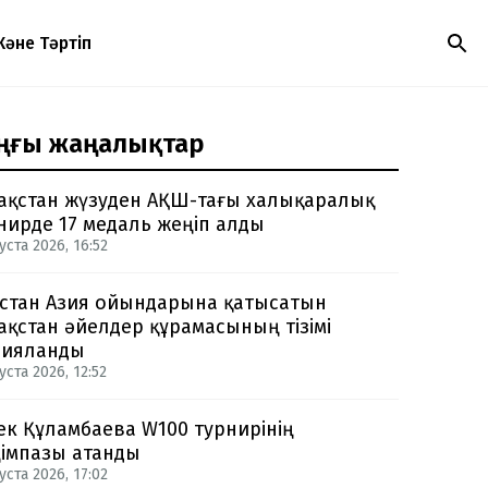
Және Тәртіп
ңғы жаңалықтар
ақстан жүзуден АҚШ-тағы халықаралық
нирде 17 медаль жеңіп алды
уста 2026, 16:52
стан Азия ойындарына қатысатын
ақстан әйелдер құрамасының тізімі
рияланды
уста 2026, 12:52
ек Құламбаева W100 турнирінің
імпазы атанды
уста 2026, 17:02