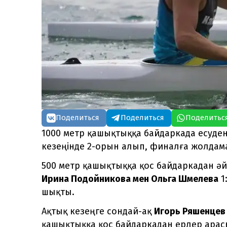
Поделиться
Поделиться
Поделитьс
1000 метр қашықтыққа байдаркада есуде
кезеңінде 2-орын алып, финалға жолдам
500 метр қашықтыққа қос байдаркадан әй
Ирина Подойникова мен Ольга Шмелева
1
шықты.
Ақтық кезеңге сондай-ақ
Игорь Ряшенцев 
қашықтыққа қос байдаркадан ерлер арасын