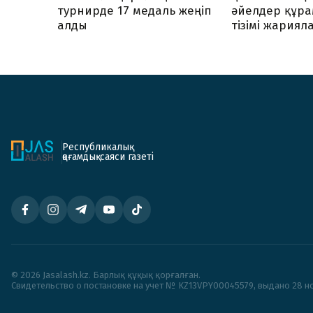
турнирде 17 медаль жеңіп
әйелдер құр
алды
тізімі жария
Республикалық
қоғамдық-саяси газеті
© 2026 Jasalash.kz. Барлық құқық қорғалған.
Cвидетельство о постановке на учет № KZ13VPY00045579, выдано 28 но