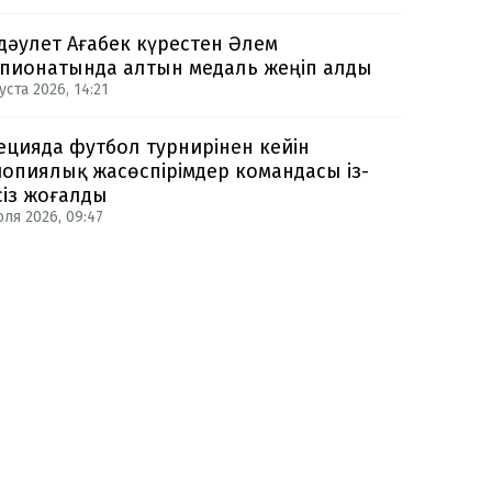
дәулет Ағабек күрестен Әлем
пионатында алтын медаль жеңіп алды
уста 2026, 14:21
цияда футбол турнирінен кейін
опиялық жасөспірімдер командасы із-
сіз жоғалды
юля 2026, 09:47