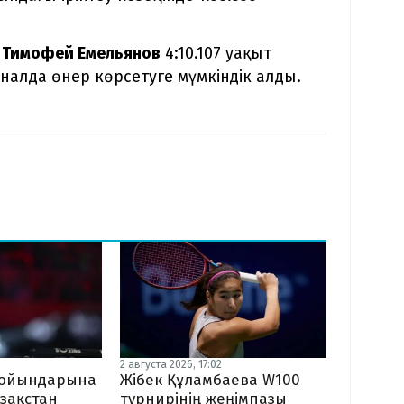
н
Тимофей Емельянов
4:10.107 уақыт
налда өнер көрсетуге мүмкіндік алды.
2 августа 2026, 17:02
Жібек Құламбаева W100
я ойындарына
турнирінің жеңімпазы
зақстан