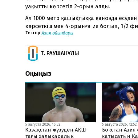
уақытты көрсетіп 2-орын алды.
Ал 1000 метр қашықтыққа каноэда есуде
көрсеткішімен 4-орынға ие болып, 1/2 фи
Тегтер:
Азия ойындары
Т. РАУШАНҰЛЫ
Оқыңыз
5 августа 2026, 16:52
5 августа 2026, 12:52
Қазақстан жүзуден АҚШ-
Бокстан Ази
тағы халықаралық
қатысатын Қа