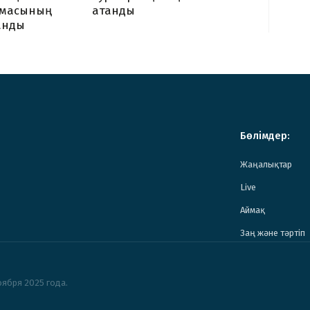
атанды
амасының
ланды
Бөлімдер:
Жаңалықтар
Live
Аймақ
Заң және тәртіп
ября 2025 года.