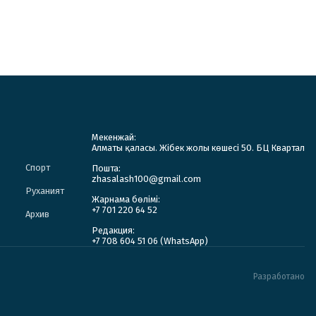
Мекенжай:
Алматы қаласы. Жібек жолы көшесі 50. БЦ Квартал
Спорт
Пошта:
zhasalash100@gmail.com
Руханият
Жарнама бөлімі:
+7 701 220 64 52
Архив
Редакция:
+7 708 604 51 06 (WhatsApp)
Разработано