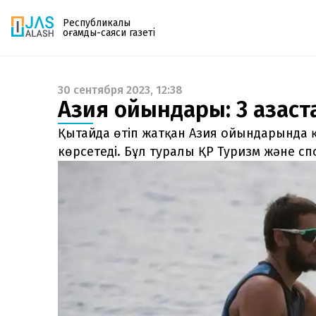
Республикалық
қоғамдық-саяси газеті
30 сентября 2023, 12:38
Газетке жазылу
Азия ойындары: 3 қазақс
PDF форматтағы газетті ай сайын электронды
поштаңызға алып отырыңыз. Жаңа нөмір
Қытайда өтіп жатқан Азия ойындарында 
шыққан сәтте сізге бірден жіберіледі. Тек email
көрсетеді. Бұл туралы ҚР Туризм және сп
енгізіңіз, біз қалғанын өзіміз жібереміз.