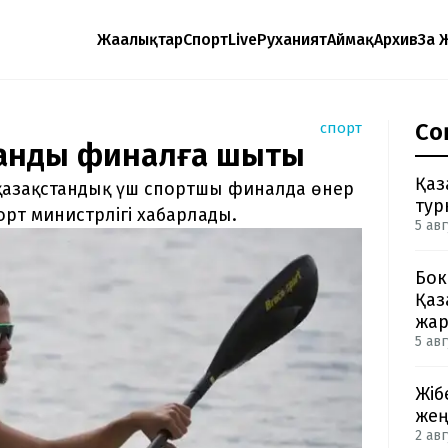
Жаңалықтар
Спорт
Live
Руханият
Аймақ
Архив
Заң 
Со
спорт
тандық финалға шықты
Қаз
қазақстандық үш спортшы финалда өнер
тур
орт министрлігі хабарлады.
5 авг
Бок
Қаз
жа
5 авг
Жіб
жең
2 авг