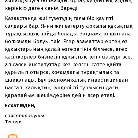
айналдыруға болмайды, ортақ құндылықтардың
көрінісі» деген сенім береді.
Қазақстанда жиі түзетудің тағы бір қауіпті
салдары бар. Яғни жиі өзгерту арқылы құқықтық
тұрақсыздық пайда болады. Заңнама алдын ала
болжамды болуы тиіс. Егер азаматтар ертең өз
құқықтарының қалай өзгеретінін білмесе, егер
кәсіпкерлер бизнесін құқықтық кепілсіз жүргізсе,
ал саяси институттар кез келген сәтте қайта
құрылып отырса, қоғамдағы тұрақтылық та
шайқалады. Бұл экономикалық инвестициядан
бастап, халықтың күнделікті тұрмысындағы
қарапайым шешімдеріне дейін әсер етеді.
Есхат МӘДЕН,
саясаттанушы
Тегтер: