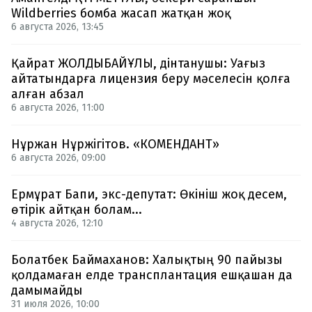
Wildberries бомба жасап жатқан жоқ
6 августа 2026, 13:45
Қайрат ЖОЛДЫБАЙҰЛЫ, дінтанушы: Уағыз
айтатындарға лицензия беру мәселесін қолға
алған абзал
6 августа 2026, 11:00
Нұржан Нұржігітов. «КОМЕНДАНТ»
6 августа 2026, 09:00
Ермұрат Бапи, экс-депутат: Өкініш жоқ десем,
өтірік айтқан болам...
4 августа 2026, 12:10
Болатбек Баймаханов: Халықтың 90 пайызы
қолдамаған елде трансплантация ешқашан да
дамымайды
31 июля 2026, 10:00