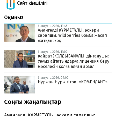
Сайт Әкімшілігі
Оқыңыз
6 августа 2026, 13:45
Амангелді ҚҰРМЕТҰЛЫ, әскери
сарапшы: Wildberries бомба жасап
жатқан жоқ
6 августа 2026, 11:00
Қайрат ЖОЛДЫБАЙҰЛЫ, дінтанушы:
Уағыз айтатындарға лицензия беру
мәселесін қолға алған абзал
6 августа 2026, 09:00
Нұржан Нұржігітов. «КОМЕНДАНТ»
Соңғы жаңалықтар
Амангелді ҚҰРМЕТҰЛЫ, әскери сарапшы: