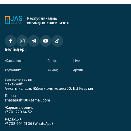
Республикалық
қоғамдық-саяси газеті
Бөлімдер:
Жаңалықтар
Спорт
Live
Руханият
Аймақ
Архив
Заң және тәртіп
Мекенжай:
Алматы қаласы. Жібек жолы көшесі 50. БЦ Квартал
Пошта:
zhasalash100@gmail.com
Жарнама бөлімі:
+7 701 220 64 52
Редакция:
+7 708 604 51 06 (WhatsApp)