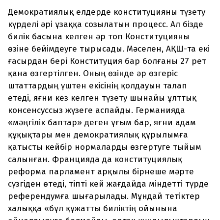
Демократиялық елдерде конституцияны түзету
күрделі әрі ұзаққа созылатын процесс. Ал бізде
билік басына келген әр топ Конституцияны
өзіне бейімдеуге тырысады. Мәселен, АҚШ-та екі
ғасырдан бері Конституция бар болғаны 27 рет
қана өзгертілген. Оның өзінде әр өзгеріс
штаттардың үштен екісінің қолдауын талап
етеді, яғни кез келген түзету шынайы ұлттық
консенсуссыз жүзеге аспайды. Германияда
«мәңгілік баптар» деген ұғым бар, яғни адам
құқықтары мен демократиялық құрылымға
қатысты кейбір нормаларды өзгертуге тыйым
салынған. Францияда да конституциялық
реформа парламент арқылы бірнеше мәрте
сүзгіден өтеді, тіпті кей жағдайда міндетті түрде
референдумға шығарылады. Мұндай тетіктер
халыққа «бұл құжатты биліктің ойынына