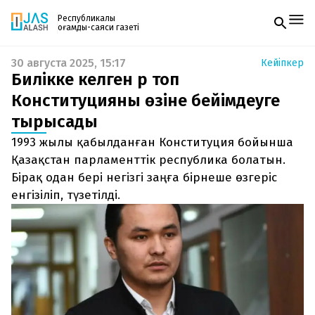
Республикалық
қоғамдық-саяси газеті
30 августа 2025, 15:17
Кейіпкер
Жаңалықтар
Билікке келген әр топ
Спорт
Газетке жазылу
Live
Конституцияны өзіне бейімдеуге
PDF форматтағы газетті ай сайын электронды
Руханият
тырысады
поштаңызға алып отырыңыз. Жаңа нөмір
Аймақ
шыққан сәтте сізге бірден жіберіледі. Тек email
Архив
1993 жылы қабылданған Конституция бойынша
енгізіңіз, біз қалғанын өзіміз жібереміз.
Заң және тәртіп
Қазақстан парламенттік республика болатын.
Бірақ одан бері негізгі заңға бірнеше өзгеріс
Редакциямен байланыс
енгізіліп, түзетілді.
+7 708 604 51 06
Жарнама бөлімі
+7 701 220 64 52
Пошта
zhasalash100@gmail.com