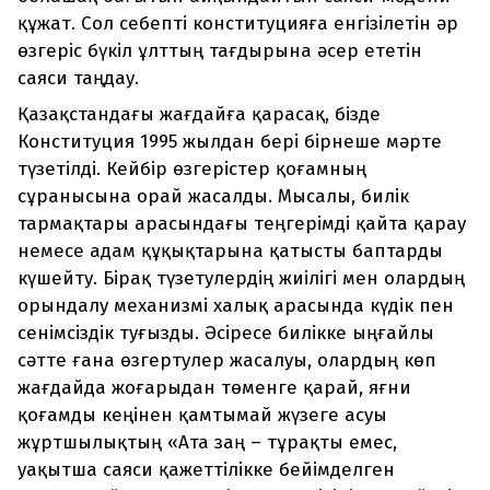
құжат. Сол себепті конституцияға енгізілетін әр
өзгеріс бүкіл ұлттың тағдырына әсер ететін
саяси таңдау.
Қазақстандағы жағдайға қарасақ, бізде
Конституция 1995 жылдан бері бірнеше мәрте
түзетілді. Кейбір өзгерістер қоғамның
сұранысына орай жасалды. Мысалы, билік
тармақтары арасындағы теңгерімді қайта қарау
немесе адам құқықтарына қатысты баптарды
күшейту. Бірақ түзетулердің жиілігі мен олардың
орындалу механизмі халық арасында күдік пен
сенімсіздік туғызды. Әсіресе билікке ыңғайлы
сәтте ғана өзгертулер жасалуы, олардың көп
жағдайда жоғарыдан төменге қарай, яғни
қоғамды кеңінен қамтымай жүзеге асуы
жұртшылықтың «Ата заң – тұрақты емес,
уақытша саяси қажеттілікке бейімделген