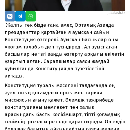
Jasalash.kz
Жалпы тек бізде ғана емес, Орталық Азияда
президенттер қартайған я ауысқан сайын
Конституция өзгереді. Ауысқан басшылар оны
«қоғам талабы» деп түсіндіреді. Ал ауыспаған
басшылар негізгі заңды өзгерту арқылы өкілетін
ұзартып алған. Сарапшылар саяси жағдай
құбылғанда Конституция да түзетілетінін
айтады.
Конституция туралы мәселені талдағанда ең
әуелі оның қоғамдағы орны мен тарихи
миссиясын ұғыну қажет. Әлемдік тәжірибеде
конституцияны мемлекет пен халық
арасындағы басты келісімшарт, тіпті қоғамдық
сенімнің іргетасы ретінде қарастырады. Ол елдің
болашақ бағытын айқындайтын саяси-мәдени