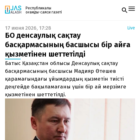
Республикалық
қоғамдық-саяси газеті
17 июня 2026, 17:28
Live
Жаңалықтар
БҚО денсаулық сақтау
Спорт
Газетке жазылу
Live
басқармасының басшысы бір айға
PDF форматтағы газетті ай сайын электронды
Руханият
қызметінен шеттетілді
поштаңызға алып отырыңыз. Жаңа нөмір
Аймақ
шыққан сәтте сізге бірден жіберіледі. Тек email
Архив
Батыс Қазақстан облысы Денсаулық сақтау
енгізіңіз, біз қалғанын өзіміз жібереміз.
Заң және тәртіп
басқармасының басшысы Мадияр Өтешев
қарамағындағы ұйымдардың қызметін тиісті
Редакциямен байланыс
деңгейде бақыламағаны үшін бір ай мерзімге
+7 708 604 51 06
Жарнама бөлімі
қызметінен шеттетілді.
+7 701 220 64 52
Пошта
zhasalash100@gmail.com