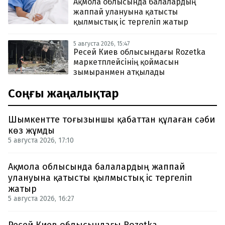
Ақмола облысында балалардың
жаппай улануына қатысты
қылмыстық іс тергеліп жатыр
5 августа 2026, 15:47
Ресей Киев облысындағы Rozetka
маркетплейсінің қоймасын
зымыранмен атқылады
Соңғы жаңалықтар
Шымкентте тоғызыншы қабаттан құлаған сәби
көз жұмды
5 августа 2026, 17:10
Ақмола облысында балалардың жаппай
улануына қатысты қылмыстық іс тергеліп
жатыр
5 августа 2026, 16:27