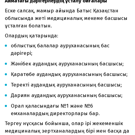
Аймақтағы дәрігерлердің ұсталу оқиғалары
Еске салсақ, мамыр айында Батыс Қазақстан
облысында жеті медициналық мекеме басшысы
ұсталған болатын.
Олардың қатарында:
облыстық балалар ауруханасының бас
дәрігері;
Жәнібек аудандық ауруханасының басшысы;
Қаратөбе аудандық ауруханасының басшысы;
Теректі аудандық ауруханасының басшысы;
Дариян аудандық ауруханасының басшысы;
Орал қаласындағы №1 және №6
емханалардың директорлары бар.
Тергеу нұсқасы бойынша, олар ірі жекеменшік
медициналық зертханалардың бірі мен басқа да