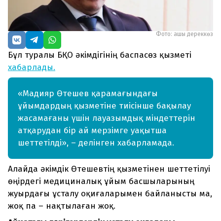
Фото: ашық дереккөз
Бұл туралы БҚО әкімдігінің баспасөз қызметі
хабарлады.
«Мадияр Өтешев қарамағындағы
ұйымдардың қызметіне тиісінше бақылау
жасамағаны үшін лауазымдық міндеттерін
атқарудан бір ай мерзімге уақытша
шеттетілді», – делінген хабарламада.
Алайда әкімдік Өтешевтің қызметінен шеттетілуі
өңірдегі медициналық ұйым басшыларының
жуырдағы ұсталу оқиғаларымен байланысты ма,
жоқ па – нақтылаған жоқ.