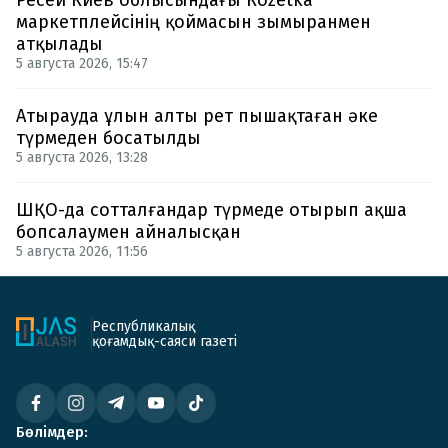
Ресей Киев облысындағы Rozetka
маркетплейсінің қоймасын зымыранмен
атқылады
5 августа 2026, 15:47
Атырауда ұлын алты рет пышақтаған әке
түрмеден босатылды
5 августа 2026, 13:28
ШҚО-да сотталғандар түрмеде отырып ақша
бопсалаумен айналысқан
5 августа 2026, 11:56
Республикалық
қоғамдық-саяси газеті
Бөлімдер: