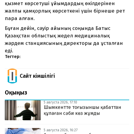
қызмет көрсетуші ұйымдардың өкілдерінен
жалпы қамқорлық көрсеткені үшін бірнеше рет
пара алған.
Бұған дейін, сәуір айының соңында Батыс
Қазақстан облыстық жедел медициналық
жәрдем станциясының директоры да ұсталған
еді.
Тегтер:
Сайт Әкімшілігі
Оқыңыз
5 августа 2026, 17:10
Шымкентте тоғызыншы қабаттан
құлаған сәби көз жұмды
5 августа 2026, 16:27