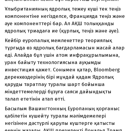
Ұлыбританияның ядролық тежеу күші тек теңіз
компонентіне негізделсе, Францияда теңіз және
әуе компоненттері бар. Ал АҚШ толыққанды
ядролық триадаға ие (құрлық, теңіз және әуе).
Кейбір еуропалық мемлекеттер теориялық
тұрғыда өз ядролық бағдарламасын жасай алар
еді. Алайда бұл үшін атом инфрақұрылымына,
уран байыту технологиясына ауқымды
инвестиция қажет. Сонымен қатар, Bloomberg
дереккөздерінің бірі мұндай қадам Ядролық
қаруды таратпау туралы шарт бойынша
міндеттемелерді бұзуға саяси дайындықты
талап ететінін атап өтті.
Басылым Вашингтонның Еуропаның қорғаныс
қабілетін күшейту туралы мәлімдемелері
негізінен дәстүрлі қарулы күштерге қатысты
екенін жазады. АҚШ президенті Дональд Трамп