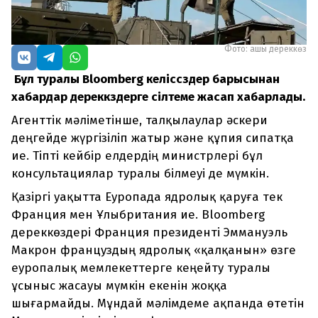
Фото: ашық дереккөз
Бұл туралы Bloomberg келіссөздер барысынан
хабардар дереккөздерге сілтеме жасап хабарлады.
Агенттік мәліметінше, талқылаулар әскери
деңгейде жүргізіліп жатыр және құпия сипатқа
ие. Тіпті кейбір елдердің министрлері бұл
консультациялар туралы білмеуі де мүмкін.
Қазіргі уақытта Еуропада ядролық қаруға тек
Франция мен Ұлыбритания ие. Bloomberg
дереккөздері Франция президенті Эммануэль
Макрон француздың ядролық «қалқанын» өзге
еуропалық мемлекеттерге кеңейту туралы
ұсыныс жасауы мүмкін екенін жоққа
шығармайды. Мұндай мәлімдеме ақпанда өтетін