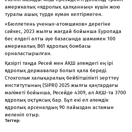
америкалық «ядролық қалқанның» күшін жою
туралы ашық түрде күмән келтірмеген.
«Бюллетень ученых-атомщиков» дерегіне
сәйкес, 2023 жылғы жағдай бойынша Еуропада
бес елдегі алты әуе базасында шамамен 100
америкалық B61 ядролық бомбасы
орналастырылған.
Қазіргі таңда Ресей мен АҚШ әлемдегі ең ірі
ядролық державалар болып қала береді.
Стокгольм халықаралық бейбітшілікті зерттеу
институтының (SIPRI) 2025 жылғы қаңтардағы
мәліметі бойынша, Ресейде 4309, ал АҚШ-та 3700
ядролық оқтұмсық бар. Бұл екі ел әлемдік
ядролық арсеналдың 90 пайыздан астамын
иеленіп отыр.
Тегтер: