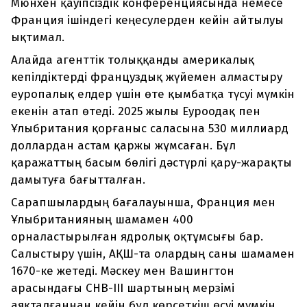
Мюнхен қауіпсіздік конференциясында немесе
Франция ішіндегі кеңесулерден кейін айтылуы
ықтимал.
Алайда агенттік толыққанды америкалық
кепілдіктерді француздық жүйемен алмастыру
еуропалық елдер үшін өте қымбатқа түсуі мүмкін
екенін атап өтеді. 2025 жылы Еуроодақ пен
Ұлыбритания қорғаныс саласына 530 миллиард
доллардан астам қаржы жұмсаған. Бұл
қаражаттың басым бөлігі дәстүрлі қару-жарақты
дамытуға бағытталған.
Сарапшылардың бағалауынша, Франция мен
Ұлыбританияның шамамен 400
орналастырылған ядролық оқтұмсығы бар.
Салыстыру үшін, АҚШ-та олардың саны шамамен
1670-ке жетеді. Мәскеу мен Вашингтон
арасындағы СНВ-III шартының мерзімі
аяқталғаннан кейін бұл көрсеткіш өсуі мүмкін.