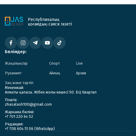
Республикалық
қоғамдық-саяси газеті
Бөлімдер:
Жаңалықтар
Спорт
Live
Руханият
Аймақ
Архив
Заң және тәртіп
Мекенжай:
Алматы қаласы. Жібек жолы көшесі 50. БЦ Квартал
Пошта:
zhasalash100@gmail.com
Жарнама бөлімі:
+7 701 220 64 52
Редакция:
+7 708 604 51 06 (WhatsApp)