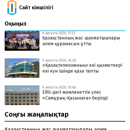
Сайт Әкімшілігі
Оқыңыз
6 августа 2026, 17:23
Қазақстанның жас шахматшылары
әлем құрамасын ұтты
6 августа 2026, 16:28
«Қазақтелекомның» екі қызметкері
екі күн ішінде қаза тапты
6 августа 2026, 15:48
ERG-дегі мемлекеттік үлес
«Самұрық-Қазынаға» берілді
Соңғы жаңалықтар
Қазақстанның жас шахматшылары әлем