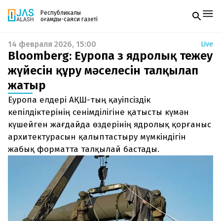
Республикалық
қоғамдық-саяси газеті
14 февраля 2026, 15:00
Live
Жаңалықтар
Bloomberg: Еуропа өз ядролық тежеу
Спорт
Газетке жазылу
Live
жүйесін құру мәселесін талқылап
PDF форматтағы газетті ай сайын электронды
Руханият
жатыр
поштаңызға алып отырыңыз. Жаңа нөмір
Аймақ
шыққан сәтте сізге бірден жіберіледі. Тек email
Архив
Еуропа елдері АҚШ-тың қауіпсіздік
енгізіңіз, біз қалғанын өзіміз жібереміз.
Заң және тәртіп
кепілдіктерінің сенімділігіне қатысты күмән
күшейген жағдайда өздерінің ядролық қорғаныс
Редакциямен байланыс
архитектурасын қалыптастыру мүмкіндігін
+7 708 604 51 06
Жарнама бөлімі
жабық форматта талқылай бастады.
+7 701 220 64 52
Пошта
zhasalash100@gmail.com