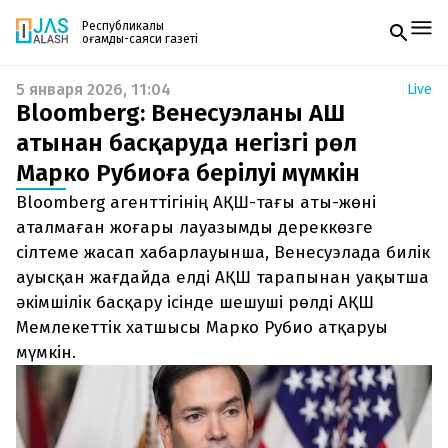
Республикалық
қоғамдық-саяси газеті
5 января 2026, 11:04
Live
Жаңалықтар
Bloomberg: Венесуэланы АҚШ
Спорт
Газетке жазылу
Live
атынан басқаруда негізгі рөл
PDF форматтағы газетті ай сайын электронды
Руханият
Марко Рубиоға берілуі мүмкін
поштаңызға алып отырыңыз. Жаңа нөмір
Аймақ
шыққан сәтте сізге бірден жіберіледі. Тек email
Архив
Bloomberg агенттігінің АҚШ-тағы аты-жөні
енгізіңіз, біз қалғанын өзіміз жібереміз.
Заң және тәртіп
аталмаған жоғары лауазымды дереккөзге
сілтеме жасап хабарлауынша, Венесуэлада билік
Редакциямен байланыс
ауысқан жағдайда елді АҚШ тарапынан уақытша
+7 708 604 51 06
Жарнама бөлімі
әкімшілік басқару ісінде шешуші рөлді АҚШ
+7 701 220 64 52
Мемлекеттік хатшысы Марко Рубио атқаруы
Пошта
zhasalash100@gmail.com
мүмкін.