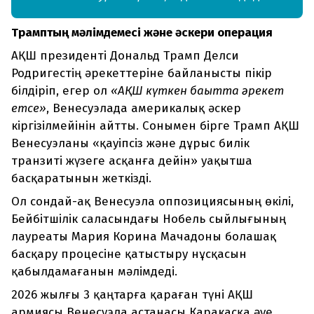
Трамптың мәлімдемесі және әскери операция
АҚШ президенті Дональд Трамп Делси
Родригестің әрекеттеріне байланысты пікір
білдіріп, егер ол
«АҚШ күткен бағытта әрекет
етсе»
, Венесуэлада америкалық әскер
кіргізілмейінін айтты. Сонымен бірге Трамп АҚШ
Венесуэланы «қауіпсіз және дұрыс билік
транзиті жүзеге асқанға дейін» уақытша
басқаратынын жеткізді.
Ол сондай-ақ Венесуэла оппозициясының өкілі,
Бейбітшілік саласындағы Нобель сыйлығының
лауреаты Мария Корина Мачадоны болашақ
басқару процесіне қатыстыру нұсқасын
қабылдамағанын мәлімдеді.
2026 жылғы 3 қаңтарға қараған түні АҚШ
армиясы Венесуэла астанасы Каракасқа әуе