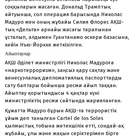
соққыларын жасаған. Дональд Трамптың
айтуынша, сол операция барысында Николас
Мадуро мен оның жұбайы Силия Флорес АҚШ-
тың «Дельта» арнайы жасағы тарапынан
ұсталып, алдымен Гуантанамо әскери базасына,
кейін Нью-Йоркке жеткізілген.
Айыптаулар
АҚШ Әділет министрлігі Николас Мадуроға
«наркотерроризм», заңсыз қару сақтау және
венесуэлалық дипломатиялық паспорттарды
сату баптары бойынша ресми айып таққан.
Айыптау қорытындысы 4 қаңтар күні
министрліктің ресми сайтында жарияланған.
Құжатта Мадуро бұрын АҚШ-та террористік
ұйым деп танылған Cartel de los Soles
қылмыстық тобына жетекшілік етті, сондай-ақ
жұбайы, ұлы және жақын серіктерімен бірге