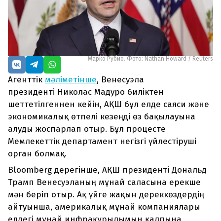
Марко Рубио. Фото: Nathan Howard / Reuters
Агенттік
мәліметінше
, Венесуэла
президенті Николас Мадуро биліктен
шеттетілгеннен кейін, АҚШ бұл елде саяси және
экономикалық өтпелі кезеңді өз бақылауына
алуды жоспарлап отыр. Бұл процесте
Мемлекеттік департамент негізгі үйлестіруші
орган болмақ.
Bloomberg дерегінше, АҚШ президенті Дональд
Трамп Венесуэланың мұнай саласына ерекше
мән беріп отыр. Ақ үйге жақын дереккөздердің
айтуынша, америкалық мұнай компаниялары
елдегі мұнай инфрақұрылымын қалпына