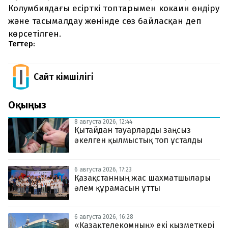
Колумбиядағы есірткі топтарымен кокаин өндіру
және тасымалдау жөнінде сөз байласқан деп
көрсетілген.
Тегтер:
Сайт Әкімшілігі
Оқыңыз
8 августа 2026, 12:44
Қытайдан тауарларды заңсыз
әкелген қылмыстық топ ұсталды
6 августа 2026, 17:23
Қазақстанның жас шахматшылары
әлем құрамасын ұтты
6 августа 2026, 16:28
«Қазақтелекомның» екі қызметкері