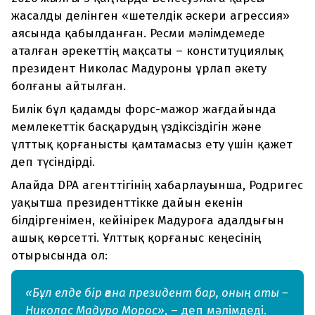
жасалды делінген «шетелдік әскери агрессия»
аясында қабылданған. Ресми мәлімдемеде
аталған әрекеттің мақсаты – конституциялық
президент Николас Мадуроны ұрлап әкету
болғаны айтылған.
Билік бұл қадамды форс-мажор жағдайында
мемлекеттік басқарудың үздіксіздігін және
ұлттық қорғанысты қамтамасыз ету үшін қажет
деп түсіндірді.
Алайда DPA агенттігінің хабарлауынша, Родригес
уақытша президенттікке дайын екенін
білдіргенімен, кейінірек Мадуроға адалдығын
ашық көрсетті. Ұлттық қорғаныс кеңесінің
отырысында ол:
«Бұл елде бір ғана президент бар, оның аты –
Николас Мадуро Морос»
, – деп мәлімдеді.