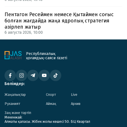
Пентагон Ресеймен немесе Қытаймен соғыс
болған жағдайда жаңа ядролық стратегия
әзірлеп жатыр
6 августа 2026, 10:00
Республикалық
қоғамдық-саяси газеті
Бөлімдер:
Жаңалықтар
Спорт
Live
Руханият
Аймақ
Архив
Заң және тәртіп
Мекенжай:
Алматы қаласы. Жібек жолы көшесі 50. БЦ Квартал