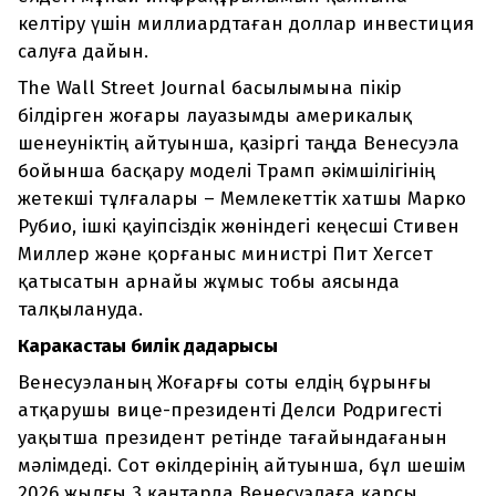
келтіру үшін миллиардтаған доллар инвестиция
салуға дайын.
The Wall Street Journal басылымына пікір
білдірген жоғары лауазымды америкалық
шенеуніктің айтуынша, қазіргі таңда Венесуэла
бойынша басқару моделі Трамп әкімшілігінің
жетекші тұлғалары – Мемлекеттік хатшы Марко
Рубио, ішкі қауіпсіздік жөніндегі кеңесші Стивен
Миллер және қорғаныс министрі Пит Хегсет
қатысатын арнайы жұмыс тобы аясында
талқылануда.
Каракастағы билік дағдарысы
Венесуэланың Жоғарғы соты елдің бұрынғы
атқарушы вице-президенті Делси Родригесті
уақытша президент ретінде тағайындағанын
мәлімдеді. Сот өкілдерінің айтуынша, бұл шешім
2026 жылғы 3 қаңтарда Венесуэлаға қарсы