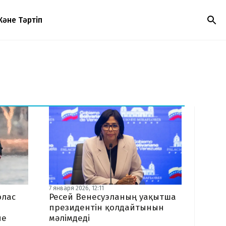
Және Тәртіп
7 января 2026, 12:11
олас
Ресей Венесуэланың уақытша
президентін қолдайтынын
не
мәлімдеді