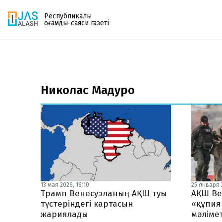
Республикалық
қоғамдық-саяси газеті
Газетке жазылу
PDF форматтағы газетті ай сайын электронды
Николас Мадуро
поштаңызға алып отырыңыз. Жаңа нөмір
шыққан сәтте сізге бірден жіберіледі. Тек email
енгізіңіз, біз қалғанын өзіміз жібереміз.
13 мая 2026, 16:10
25 января 2
Трамп Венесуэланың АҚШ туы
АҚШ Ве
түстеріндегі картасын
«құпия
жариялады
мәліме