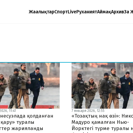
Жаңалықтар
Спорт
Live
Руханият
Аймақ
Архив
Заң 
026, 11:41
7 января 2026, 12:55
несуэлада қолданған
«Тозақтың нақ өзі»: Ник
 қару» туралы
Мадуро қамалған Нью-
ттер жарияланды
Йорктегі түрме туралы 