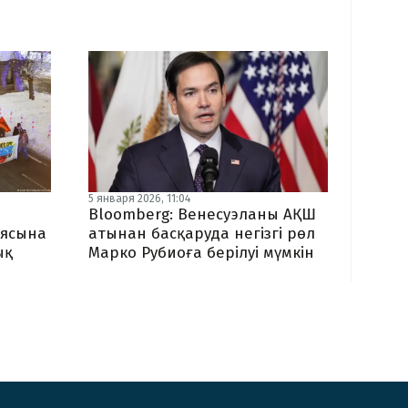
5 января 2026, 11:04
Bloomberg: Венесуэланы АҚШ
иясына
атынан басқаруда негізгі рөл
ық
Марко Рубиоға берілуі мүмкін