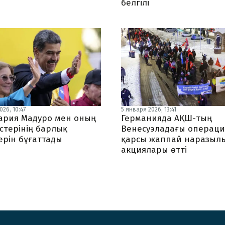
белгілі
26, 10:47
5 января 2026, 13:41
рия Мадуро мен оның
Германияда АҚШ-тың
стерінің барлық
Венесуэладағы операц
ерін бұғаттады
қарсы жаппай наразыл
акциялары өтті