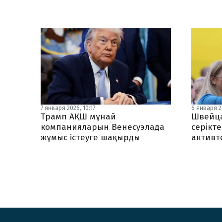
7 января 2026, 10:17
6 января 20
Трамп АҚШ мұнай
Швейца
компанияларын Венесуэлада
серікте
жұмыс істеуге шақырды
активт