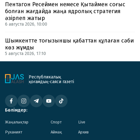
Пентагон Ресеймен немесе Қытаймен соғыс
болған жағдайда жаңа ядролық стратегия
әзірлеп жатыр
6 августа 2026, 10:00
Шымкентте тоғызыншы қабаттан құлаған сәби
көз жұмды
5 августа 2026, 17:10
Республикалық
қоғамдық-саяси газеті
Бөлімдер:
Жаңалықтар
Спорт
Live
Руханият
Аймақ
Архив