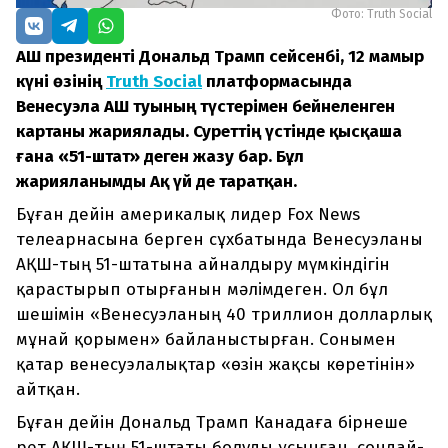
Фото: Truth Social
АҚШ президенті Дональд Трамп сейсенбі, 12 мамыр
күні өзінің
Truth Social
платформасында
Венесуэла АҚШ туының түстерімен бейнеленген
картаны жариялады. Суреттің үстінде қысқаша
ғана «51-штат» деген жазу бар. Бұл
жарияланымды Ақ үй де таратқан.
Бұған дейін америкалық лидер Fox News
телеарнасына берген сұхбатында Венесуэланы
АҚШ-тың 51-штатына айналдыру мүмкіндігін
қарастырып отырғанын мәлімдеген. Ол бұл
шешімін «Венесуэланың 40 триллион долларлық
мұнай қорымен» байланыстырған. Сонымен
қатар венесуэлалықтар «өзін жақсы көретінін»
айтқан.
Бұған дейін Дональд Трамп Канадаға бірнеше
рет АҚШ-тың 51-штаты болуды ұсынған, сондай-