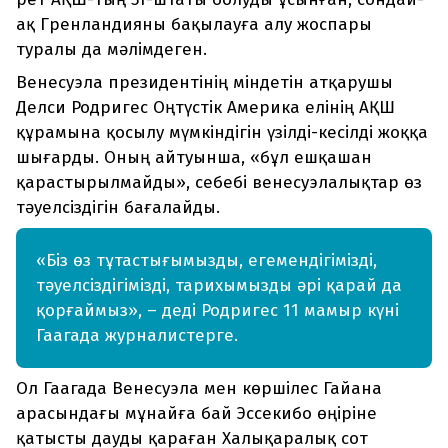
ақ Гренландияны бақылауға алу жоспары
туралы да мәлімдеген.
Венесуэла президентінің міндетін атқарушы
Делси Родригес Оңтүстік Америка елінің АҚШ
құрамына қосылу мүмкіндігін үзілді-кесілді жоққа
шығарды. Оның айтуынша, «бұл ешқашан
қарастырылмайды», себебі венесуэлалықтар өз
тәуелсіздігін бағалайды.
«Біз өз тұтастығымызды, егемендігімізді,
тәуелсіздігімізді, тарихымызды әрі қарай да
қорғаймыз», – деді Родригес 11 мамыр күні
Гаагада журналистерге.
Ол Гаагада Венесуэла мен көршілес Гайана
арасындағы мұнайға бай Эссекибо өңіріне
қатысты дауды қараған Халықаралық сот