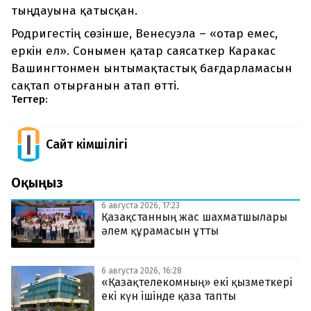
тыңдауына қатысқан.
Родригестің сөзінше, Венесуэла – «отар емес,
еркін ел». Сонымен қатар саясаткер Каракас
Вашингтонмен ынтымақтастық бағдарламасын
сақтап отырғанын атап өтті.
Тегтер:
Сайт Әкімшілігі
Оқыңыз
6 августа 2026, 17:23
Қазақстанның жас шахматшылары
әлем құрамасын ұтты
6 августа 2026, 16:28
«Қазақтелекомның» екі қызметкері
екі күн ішінде қаза тапты