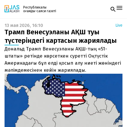
Республикалық
қоғамдық-саяси газеті
13 мая 2026, 16:10
Live
Жаңалықтар
Трамп Венесуэланың АҚШ туы
Спорт
Газетке жазылу
Live
түстеріндегі картасын жариялады
PDF форматтағы газетті ай сайын электронды
Руханият
Дональд Трамп Венесуэланы АҚШ-тың «51-
поштаңызға алып отырыңыз. Жаңа нөмір
Аймақ
шыққан сәтте сізге бірден жіберіледі. Тек email
штаты» ретінде көрсеткен суретті Оңтүстік
Архив
енгізіңіз, біз қалғанын өзіміз жібереміз.
Заң және тәртіп
Америкадағы бұл елді қосып алу ниеті жөніндегі
мәлімдемесінен кейін жариялады.
Редакциямен байланыс
+7 708 604 51 06
Жарнама бөлімі
+7 701 220 64 52
Пошта
zhasalash100@gmail.com