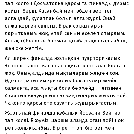
тап келген Досматовқа қарсы тактикамды дұрыс
қойып берді. Хасанбай мені әбден зерттеп
алғандай, құлатпақ болып алға жүрді. Оңай
олжа көрген сияқты. Бірақ соққыларын
дарытқаным жоқ, ұпай санын еселеп отырдым.
Ашық төбелеске бармай, қызбалыққа салынбай,
жеңіске жеттім.
Ал ширек финалда жолыққан пуэрторикалық
Энтони Чакон маған аса қиын қарсылас болған
жоқ. Оның алдында мықтыларды жеңген соң.
Әдетте латынамерикалық боксшылар жеңіл
салмақта, аса мықты бола бермейді. Негізінен
Азияның «қауырсын салмақтылары» мықты ғой.
Чаконға қарсы өте сауатты жұдырықтастым.
Жартылай финалда кубалық Йосвани Вейтиа
тап келді. Екеуміз шаршы алаңда оған дейін екі
рет жолыққанбыз. Бір рет – ол, бір рет мен