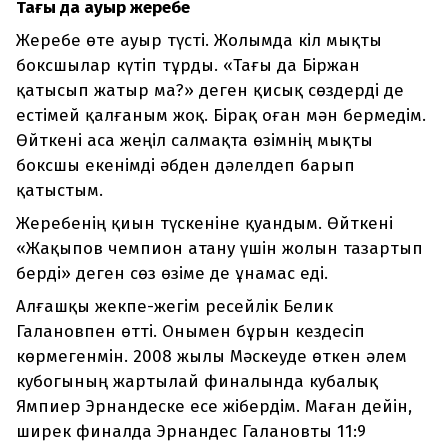
Тағы да ауыр жеребе
Жеребе өте ауыр түсті. Жолымда кіл мықты
боксшылар күтіп тұрды. «Тағы да Біржан
қатысып жатыр ма?» деген қисық сөздерді де
естімей қалғаным жоқ. Бірақ оған мән бермедім.
Өйткені аса жеңіл салмақта өзімнің мықты
боксшы екенімді әбден дәлелдеп барып
қатыстым.
Жеребенің қиын түскеніне қуандым. Өйткені
«Жақыпов чемпион атану үшін жолын тазартып
берді» деген сөз өзіме де ұнамас еді.
Алғашқы жекпе-жегім ресейлік Белик
Галановпен өтті. Онымен бұрын кездесіп
көрмегенмін. 2008 жылы Мәскеуде өткен әлем
кубогының жартылай финалында кубалық
Ямпиер Эрнандеске есе жібердім. Маған дейін,
ширек финалда Эрнандес Галановты 11:9