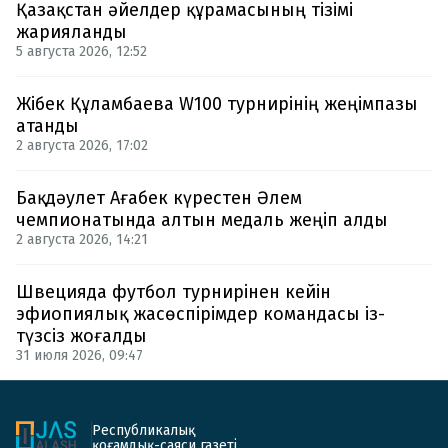
Қазақстан әйелдер құрамасының тізімі
жарияланды
5 августа 2026, 12:52
Жібек Құламбаева W100 турнирінің жеңімпазы
атанды
2 августа 2026, 17:02
Бақдәулет Ағабек күрестен Әлем
чемпионатында алтын медаль жеңіп алды
2 августа 2026, 14:21
Швецияда футбол турнирінен кейін
эфиопиялық жасөспірімдер командасы із-
түзсіз жоғалды
31 июля 2026, 09:47
Республикалық
қоғамдық-саяси газеті