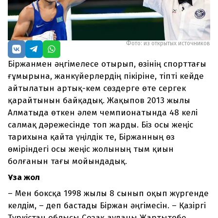
Фото: из открытых источников
Біржанмен әңгімелесе отырып, өзінің спорттағы
ғұмырына, жанкүйерлердің пікіріне, тіпті кейде
айтылатын артық-кем сөздерге өте сергек
қарайтынын байқадық. Жақыпов 2013 жылы
Алматыда өткен әлем чемпионатында 48 келі
салмақ дәрежесінде топ жарды. Біз осы жеңіс
тарихына қайта үңілдік те, Біржанның өз
өміріндегі осы жеңіс жолының тым қиын
болғанын тағы мойындадық.
Ұзақ жол
–
Мен боксқа 1998 жылы 8 сынып оқып жүргенде
келдім, – деп бастады Біржан әңгімесін. – Қазіргі
Түркістан облысы Созақ ауданы Жартытөбе