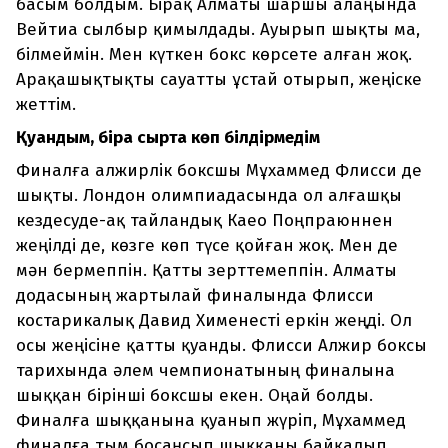
басым болдым. Бірақ Алматы шаршы алаңында
Вейтиа сылбыр қимылдады. Ауырып шықты ма,
білмеймін. Мен күткен бокс көрсете алған жоқ.
Арақашықтықты сауатты ұстай отырып, жеңіске
жеттім.
Қуандым, бірақ сыртқа көп білдірмедім
Финалға алжирлік боксшы Мұхаммед Флисси де
шықты. Лондон олимпиадасында ол алғашқы
кездесуде-ақ тайландық Каео Поңпраюннен
жеңілді де, көзге көп түсе қойған жоқ. Мен де
мән бермеппін. Қатты зерттемеппін. Алматы
додасының жартылай финалында Флисси
костарикалық Давид Хименесті еркін жеңді. Ол
осы жеңісіне қатты қуанды. Флисси Алжир боксы
тарихында әлем чемпионатының финалына
шыққан бірінші боксшы екен. Оңай болды.
Финалға шыққанына қуанып жүріп, Мұхаммед
финалға тым босаңсып шыққаны байқалып