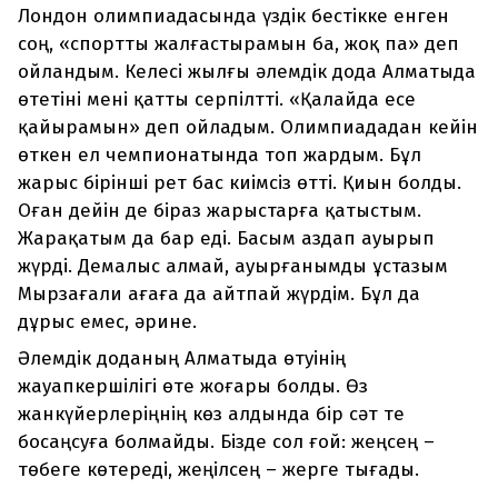
Лондон олимпиадасында үздік бестікке енген
соң, «спортты жалғастырамын ба, жоқ па» деп
ойландым. Келесі жылғы әлемдік дода Алматыда
өтетіні мені қатты серпілтті. «Қалайда есе
қайырамын» деп ойладым. Олимпиададан кейін
өткен ел чемпионатында топ жардым. Бұл
жарыс бірінші рет бас киімсіз өтті. Қиын болды.
Оған дейін де біраз жарыстарға қатыстым.
Жарақатым да бар еді. Басым аздап ауырып
жүрді. Демалыс алмай, ауырғанымды ұстазым
Мырзағали ағаға да айтпай жүрдім. Бұл да
дұрыс емес, әрине.
Әлемдік доданың Алматыда өтуінің
жауапкершілігі өте жоғары болды. Өз
жанкүйерлеріңнің көз алдында бір сәт те
босаңсуға болмайды. Бізде сол ғой: жеңсең –
төбеге көтереді, жеңілсең – жерге тығады.