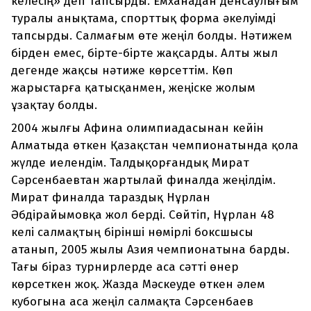
келесің» деп тапсырды. Емханадан денсаулығым
туралы анықтама, спорттық форма әкелуімді
тапсырды. Салмағым өте жеңіл болды. Нәтижем
бірден емес, бірте-бірте жақсарды. Алты жыл
дегенде жақсы нәтиже көрсеттім. Көп
жарыстарға қатысқанмен, жеңіске жолым
ұзақтау болды.
2004 жылғы Афина олимпиадасынан кейін
Алматыда өткен Қазақстан чемпионатында қола
жүлде иелендім. Талдықорғандық Мират
Сәрсенбаевтан жартылай финалда жеңілдім.
Мират финалда тараздық Нұрлан
Әбдірайымовқа жол берді. Сөйтіп, Нұрлан 48
келі салмақтың бірінші нөмірлі боксшысы
атанып, 2005 жылы Азия чемпионатына барды.
Тағы біраз турнирлерде аса сәтті өнер
көрсеткен жоқ. Жазда Мәскеуде өткен әлем
кубогына аса жеңіл салмақта Сәрсенбаев