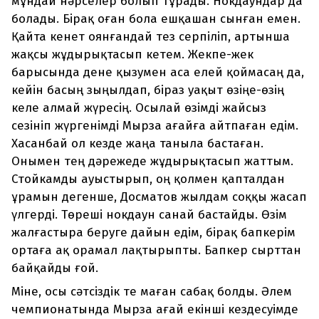
мұндай нәрселер болып тұрады. Нокдаундар да
болады. Бірақ оған бола ешқашан сынған емен.
Қайта кенет оянғандай тез серпіліп, артынша
жақсы жұдырықтасып кетем. Жекпе-жек
барысында дене қызумен аса елей қоймасаң да,
кейін басың зыңылдап, біраз уақыт өзіңе-өзің
келе алмай жүресің. Осылай өзімді жайсыз
сезініп жүргенімді Мырза ағайға айтпаған едім.
Хасанбай ол кезде жаңа таныла бастаған.
Онымен тең дәрежеде жұдырықтасып жаттым.
Стойкамды ауыстырып, оң қолмен қапталдан
ұрамын дегенше, Досматов жылдам соққы жасап
үлгерді. Төреші нокдаун санай бастайды. Өзім
жалғастыра беруге дайын едім, бірақ бапкерім
ортаға ақ орамал лақтырыпты. Бапкер сырттан
байқайды ғой.
Міне, осы сәтсіздік те маған сабақ болды. Әлем
чемпионатында Мырза ағай екінші кездесуімде