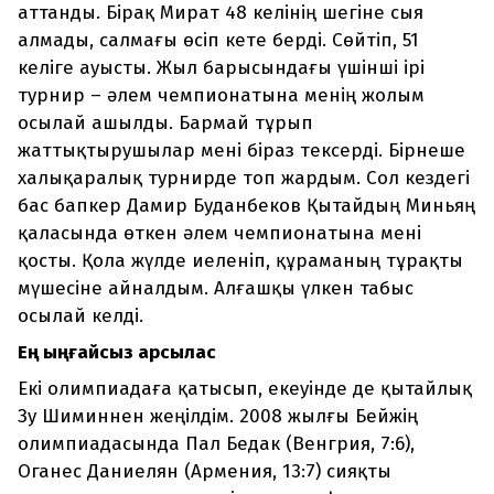
аттанды. Бірақ Мират 48 келінің шегіне сыя
алмады, салмағы өсіп кете берді. Сөйтіп, 51
келіге ауысты. Жыл барысындағы үшінші ірі
турнир – әлем чемпионатына менің жолым
осылай ашылды. Бармай тұрып
жаттықтырушылар мені біраз тексерді. Бірнеше
халықаралық турнирде топ жардым. Сол кездегі
бас бапкер Дамир Буданбеков Қытайдың Миньяң
қаласында өткен әлем чемпионатына мені
қосты. Қола жүлде иеленіп, құраманың тұрақты
мүшесіне айналдым. Алғашқы үлкен табыс
осылай келді.
Ең ыңғайсыз қарсылас
Екі олимпиадаға қатысып, екеуінде де қытайлық
Зу Шиминнен жеңілдім. 2008 жылғы Бейжің
олимпиадасында Пал Бедак (Венгрия, 7:6),
Оганес Даниелян (Армения, 13:7) сияқты