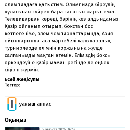
олимпиадаға қатыстым. Олимпиада біреудің
құлағынан сүйреп бара салатын жарыс емес.
Теледидардан көреді, бәрінің көз алдындамыз.
Қазір ойланып отырып, бокстан бос
кетпегеніме, әлем чемпионаттарында, Азия
ойындарында, аса мәртебелі халықаралық
турнирлерде елімнің қоржынына жүлде
салғанымды мақтан етемін. Еліміздің боксы
өркендеуіне қазір маман ретінде де еңбек
сіңіріп жүрмін.
Есей Жеңісұлы
Тегтер:
Қуаныш Қаппас
Оқыңыз
5 августа 2026, 16:52