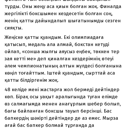
тұрды. Оны жеңу аса қиын болған жоқ. Финалда
жергілікті боксшымен кездесетін болған соң,
менің қатты дайындалып шығатынымды сезген
сияқты.
Жеңіске қатты қуандым. Екі олимпиадаға
қатысып, медаль ала алмай, бокстан кетуді
ойлап, «сонша жылғы аяусыз еңбек, төккен тер
зая кетті ме» деп қиналған кездерімнің өтеуі
әлем чемпионатының алтын жүлдесі болғанына
көңіл тоғайттым. Іштей қуандым, сырттай аса
қатты білдіргенім жоқ.
48 келіде мені жастарға жол бермеді дейтіндер
көп. Бірақ осы уақыт аралығында туған елімде
өз салмағымда менен анағұрлым шебер болып,
бағы байланған боксшы тауып берсінші. Бас
бапкердің шәкірті дейтіндер де аз емес. Мырза
ағай бас бапкер болмай тұрғанда да