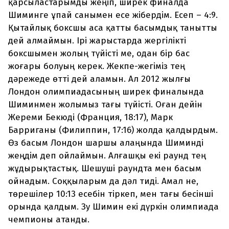
қарсыластарымды жеңіп, ширек финалда
Шиминге ұпай санымен есе жібердім. Есеп – 4:9.
Қытайлық боксшы аса қатты басымдық танытты
дей алмаймын. Ірі жарыстарда жергілікті
боксшымен жолың түйісті ме, одан бір бас
жоғары болуың керек. Жекпе-жегіміз тең
дәрежеде өтті дей аламын. Ал 2012 жылғы
Лондон олимпиадасының ширек финалында
Шиминмен жолымыз тағы түйісті. Оған дейін
Жереми Бекюді (Франция, 18:17), Марк
Барриганы (Филиппин, 17:16) жолда қалдырдым.
Өз басым Лондон шаршы алаңында Шиминді
жеңдім деп ойлаймын. Алғашқы екі раунд тең
жұдырықтастық. Шешуші раундта мен басым
ойнадым. Соққыларым да дәл тиді. Амал не,
төрешілер 10:13 есебін тіркеп, мен тағы бесінші
орында қалдым. Зу Шимин екі дүркін олимпиада
чемпионы атанды.