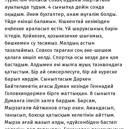
ауылында тудым. 4 сыныпқа дейін сонда
оқыдым. Әкем бухгалтер, анам мұғалім болды.
Үйде екінші баламын. Кішкентай кезімізден
еңбекке араласып өстік. Үй шаруасының бәрін
істедік. Қойкезек, қозыкезекке шығамыз,
бөшкемен су тасимыз. Малдың астын
тазалаймыз. Совхоз тараған соң әке-шешем
қалаға көшіп келді. Спортқа осы кезде ден қоя
бастадым. Алдымен екі жылға жуық таэквондаға
қатыстым. Бір ай семсерлесуге, бір ай күреске
барып көрдім. Сыныптасым Дәркен
Байтелиевтің ағасы Думан кезінде Геннадий
Головкиндермен бірге жаттыққан. 8 сыныпта
Думанға ілесіп залға бардым. Барсам,
Мырзағали Айтжанов отыр екен. Амандасып,
танысып, боксқа қатысқым келетінін айттым.
Мырза ағай жазып алды, «дүйсенбіден бастап