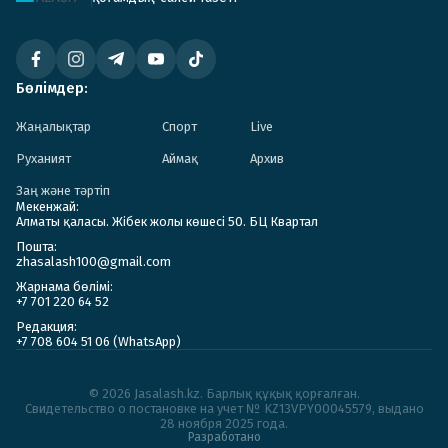
Бөлімдер:
Жаңалықтар
Спорт
Live
Руханият
Аймақ
Архив
Заң және тәртіп
Мекенжай:
Алматы қаласы. Жібек жолы көшесі 50. БЦ Квартал
Пошта:
zhasalash100@gmail.com
Жарнама бөлімі:
+7 701 220 64 52
Редакция:
+7 708 604 51 06 (WhatsApp)
© 2026 Jasalash.kz. Барлық құқық қорғалған.
Cвидетельство о постановке на учет № KZ13VPY00045579, выдано
28 ноября 2025 года.
Разработано