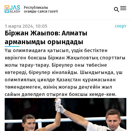
Республикалық
қоғамдық-саяси газеті
1 марта 2024, 10:05
спорт
Жаңалықтар
Біржан Жақыпов: Алматы
Спорт
Газетке жазылу
Live
арманымды орындады
PDF форматтағы газетті ай сайын электронды
Руханият
Үш олимпиадаға қатысып, үздік бестіктен
поштаңызға алып отырыңыз. Жаңа нөмір
Аймақ
шыққан сәтте сізге бірден жіберіледі. Тек email
көрінген боксшы Біржан Жақыповтың спорттағы
Архив
енгізіңіз, біз қалғанын өзіміз жібереміз.
Заң және тәртіп
жолы тарау-тарау. Біреулер оны төбесіне
көтереді, біреулер кінәлайды. Шындығында, үш
Редакциямен байланыс
олимпиялық циклде Қазақстан құрамасынан
+7 708 604 51 06
төмендемеген, өзінің жоғары деңгейін жыл
Жарнама бөлімі
+7 701 220 64 52
сайын дәлелдеп отырған боксшы кемде-кем.
Пошта
zhasalash100@gmail.com