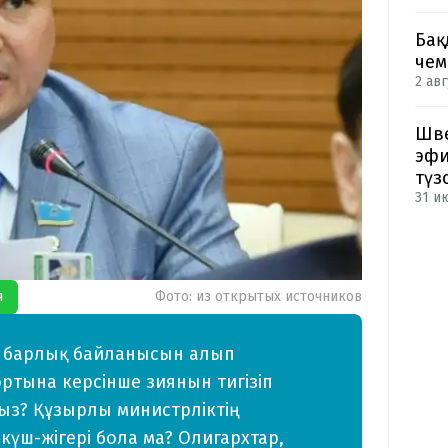
Бақ
чем
2 авг
Шве
эфи
түз
31 и
я
Фото: из открытых источников
ң барлық байланысын алып
ртына керсінше зиянын тигізіп
ыз? Құзырлы министрліктің
күш-жігері бола ма? Олигархтар,