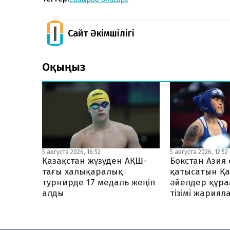
Сайт Әкімшілігі
Оқыңыз
5 августа 2026, 16:52
5 августа 2026, 12:52
Қазақстан жүзуден АҚШ-
Бокстан Ази
тағы халықаралық
қатысатын Қа
турнирде 17 медаль жеңіп
әйелдер құр
алды
тізімі жария