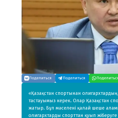
Поделиться
Поделиться
Поделитьс
«Қазақстан спортынан олигархтарды
тастауымыз керек. Олар Қазақстан спо
жатыр. Бұл мәселені қалай шеше алам
олигархтарды спорттан қуып жіберуге 