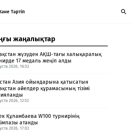
Және Тәртіп
ңғы жаңалықтар
ақстан жүзуден АҚШ-тағы халықаралық
нирде 17 медаль жеңіп алды
уста 2026, 16:52
стан Азия ойындарына қатысатын
ақстан әйелдер құрамасының тізімі
рияланды
уста 2026, 12:52
ек Құламбаева W100 турнирінің
імпазы атанды
уста 2026, 17:02