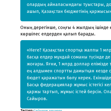
олардың айналасындағы туыстары, до
ашып, Қазақстан бюджетінің қаржысын 
Оның дерегінше, соңғы 4 жылдың ішінде е
көршілес елдерден қалып барады.
«Неге? Қазақстан спортқа жалпы 1 млр
басқа елдер мұндай соманы түсінде де 
жоғары. Яғни, 1 млрд доллар елімізде
ең алдымен спортты дамытқан кезде 
бюдет қаражатын бөлу керек. Екіншіде
Басқа федерациялар жұмыс істегісі ке
қаржы тартып, жұмыс істей берсін. Ола
Сайыров.
Тегтер:
Сайыров
олигарх