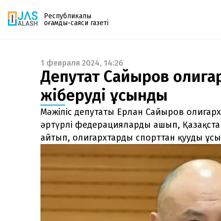
Республикалық
қоғамдық-саяси газеті
1 февраля 2024, 14:26
Газетке жазылу
Депутат Сайыров олигар
PDF форматтағы газетті ай сайын электронды
жіберуді ұсынды
поштаңызға алып отырыңыз. Жаңа нөмір
шыққан сәтте сізге бірден жіберіледі. Тек email
Мәжіліс депутаты Ерлан Сайыров олигар
енгізіңіз, біз қалғанын өзіміз жібереміз.
әртүрлі федерацияларды ашып, Қазақст
айтып, олигархтарды спорттан қууды ұсы