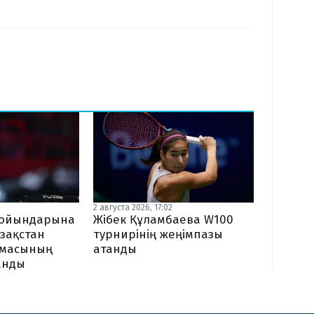
2 августа 2026, 17:02
Жібек Құламбаева W100
я ойындарына
турнирінің жеңімпазы
зақстан
атанды
амасының
ланды