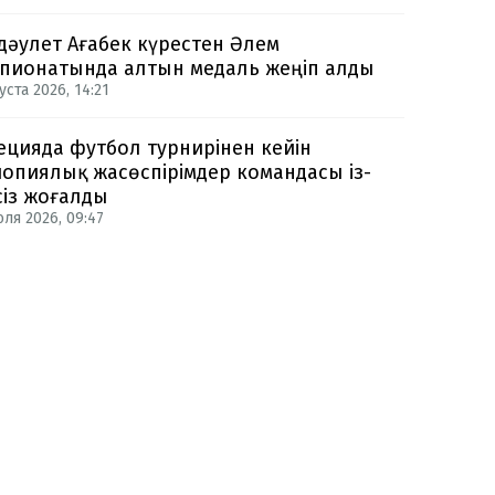
дәулет Ағабек күрестен Әлем
пионатында алтын медаль жеңіп алды
уста 2026, 14:21
цияда футбол турнирінен кейін
опиялық жасөспірімдер командасы із-
сіз жоғалды
юля 2026, 09:47