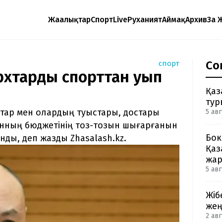
Жаңалықтар
Спорт
Live
Руханият
Аймақ
Архив
Заң 
Со
спорт
хтарды спорттан қуып
Қаз
тур
хтар мен олардың туыстары, достары
5 авг
анның бюджетінің тоз-тозын шығарғанын
Бок
нды, деп жазды Zhasalash.kz.
Қаз
жа
5 авг
Жіб
жең
2 авг