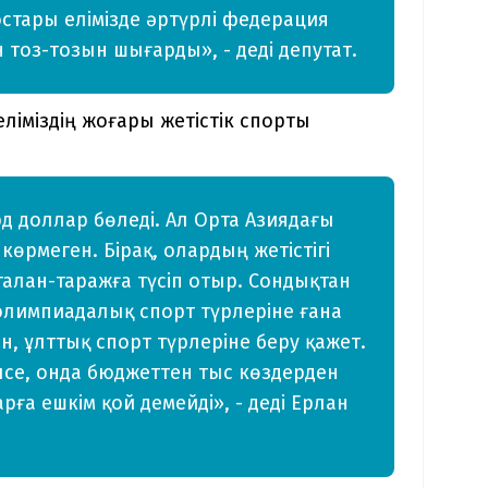
стары елімізде әртүрлі федерация
тоз-тозын шығарды», - деді депутат.
ліміздің жоғары жетістік спорты
д доллар бөледі. Ал Орта Азиядағы
көрмеген. Бірақ, олардың жетістігі
 талан-таражға түсіп отыр. Сондықтан
олимпиадалық спорт түрлеріне ғана
н, ұлттық спорт түрлеріне беру қажет.
лсе, онда бюджеттен тыс көздерден
рға ешкім қой демейді», - деді Ерлан