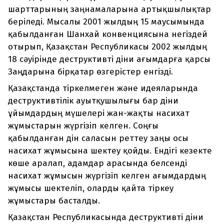
шарттарының заңнамаларына артықшылықтар
беріледі. Мысалы 2001 жылдың 15 маусымында
қабылданған Шанхай конвенциясына негіздей
отырып, Қазақстан Республикасы 2002 жылдың
18 сәуірінде деструктивті діни ағымдарға қарсы
Заңдарына бірқатар өзгерістер енгізді.
Қазақстанда тіркелмеген және идеяларында
деструктивтілік ауытқушылығы бар діни
ұйымдардың мүшелері жан-жақты насихат
жұмыстарын жүргізіп келген. Соңғы
қабылданған дін саласын реттеу заңы осы
насихат жұмысына шектеу қойды. Ендігі кезекте
көше аралап, адамдар арасында белсенді
насихат жұмысын жүргізіп келген ағымдардың
жұмысы шектеліп, оларды қайта тіркеу
жұмыстары басталды.
Қазақстан Республикасында деструктивті діни