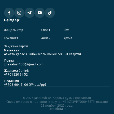
Бөлімдер:
Жаңалықтар
Спорт
Live
Руханият
Аймақ
Архив
Заң және тәртіп
Мекенжай:
Алматы қаласы. Жібек жолы көшесі 50. БЦ Квартал
Пошта:
zhasalash100@gmail.com
Жарнама бөлімі:
+7 701 220 64 52
Редакция:
+7 708 604 51 06 (WhatsApp)
© 2026 Jasalash.kz. Барлық құқық қорғалған.
Cвидетельство о постановке на учет № KZ13VPY00045579, выдано
28 ноября 2025 года.
Разработано