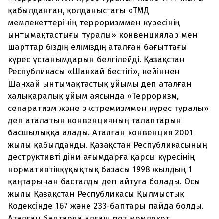
қабылданған, қолданыстағы «ТМД
мемлекеттерінің терроризммен күресінің
ынтымақтастығы туралы» конвенциялар мен
шарттар біздің еліміздің аталған бағыттағы
күрес ұстанымдарын белгілейді. Қазақстан
Республикасы «Шанхай бестігі», кейіннен
Шанхай ынтымақтастық ұйымы деп аталған
халықаралық ұйым аясында «Терроризм,
сепаратизм және экстремизммен күрес туралы»
деп аталатын конвенцияның талаптарын
басшылыққа алады. Аталған конвенция 2001
жылы қабылданды. Қазақстан Республикасының
деструктивті діни ағымдарға қарсы күресінің
нормативтікқұқықтық базасы 1998 жылдың 1
қаңтарынан басталды деп айтуға болады. Осы
жылы Қазақстан Республикасы Қылмыстық
Кодексінде 167 және 233-баптары пайда болды.
Аталған баптарда алғаш рет мемлекет