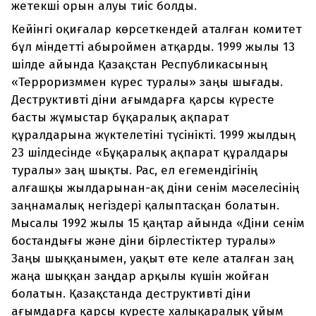
жетекші орын алуы тиіс болды.
Кейінгі оқиғалар көрсеткендей аталған комитет
бұл міндетті абыроймен атқарды. 1999 жылы 13
шілде айында Қазақстан Республикасының
«Терроризммен күрес туралы» заңы шығады.
Деструктивті діни ағымдарға қарсы күресте
басты жұмыстар бұқаралық ақпарат
құралдарына жүктелетіні түсінікті. 1999 жылдың
23 шілдесінде «Бұқаралық ақпарат құралдары
туралы» заң шықты. Рас, ел егемендігінің
алғашқы жылдарынан-ақ діни сенім мәселесінің
заңнамалық негіздері қалыптасқан болатын.
Мысалы 1992 жылы 15 қаңтар айында «Діни сенім
бостандығы және діни бірлестіктер туралы»
Заңы шыққанымен, уақыт өте келе аталған заң
жаңа шыққан заңдар арқылы күшін жойған
болатын. Қазақстанда деструктивті діни
ағымдарға қарсы күресте халықаралық ұйым