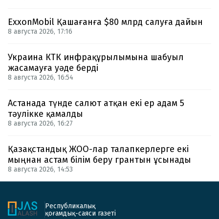
ExxonMobil Қашағанға $80 млрд салуға дайын
8 августа 2026, 17:16
Украина КТК инфрақұрылымына шабуыл
жасамауға уәде берді
8 августа 2026, 16:54
Астанада түнде салют атқан екі ер адам 5
тәулікке қамалды
8 августа 2026, 16:27
Қазақстандық ЖОО-лар талапкерлерге екі
мыңнан астам білім беру грантын ұсынады
8 августа 2026, 14:53
Республикалық
қоғамдық-саяси газеті