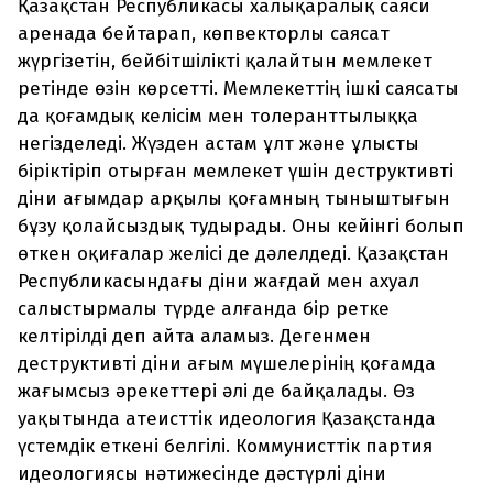
Қазақстан Республикасы халықаралық саяси
аренада бейтарап, көпвекторлы саясат
жүргізетін, бейбітшілікті қалайтын мемлекет
ретінде өзін көрсетті. Мемлекеттің ішкі саясаты
да қоғамдық келісім мен толеранттылыққа
негізделеді. Жүзден астам ұлт және ұлысты
біріктіріп отырған мемлекет үшін деструктивті
діни ағымдар арқылы қоғамның тыныштығын
бұзу қолайсыздық тудырады. Оны кейінгі болып
өткен оқиғалар желісі де дәлелдеді. Қазақстан
Республикасындағы діни жағдай мен ахуал
салыстырмалы түрде алғанда бір ретке
келтірілді деп айта аламыз. Дегенмен
деструктивті діни ағым мүшелерінің қоғамда
жағымсыз әрекеттері әлі де байқалады. Өз
уақытында атеисттік идеология Қазақстанда
үстемдік еткені белгілі. Коммунисттік партия
идеологиясы нәтижесінде дәстүрлі діни