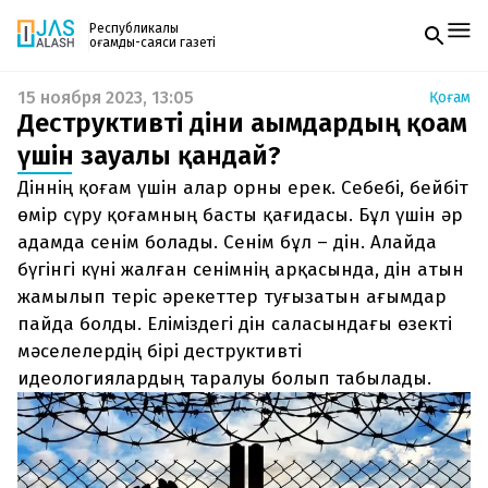
Республикалық
қоғамдық-саяси газеті
15 ноября 2023, 13:05
Қоғам
Жаңалықтар
Деструктивті діни ағымдардың қоғам
Спорт
Газетке жазылу
Live
үшін зауалы қандай?
PDF форматтағы газетті ай сайын электронды
Руханият
Діннің қоғам үшін алар орны ерек. Себебі, бейбіт
поштаңызға алып отырыңыз. Жаңа нөмір
Аймақ
шыққан сәтте сізге бірден жіберіледі. Тек email
өмір сүру қоғамның басты қағидасы. Бұл үшін әр
Архив
енгізіңіз, біз қалғанын өзіміз жібереміз.
Заң және тәртіп
адамда сенім болады. Сенім бұл – дін. Алайда
бүгінгі күні жалған сенімнің арқасында, дін атын
Редакциямен байланыс
жамылып теріс әрекеттер туғызатын ағымдар
+7 708 604 51 06
пайда болды. Еліміздегі дін саласындағы өзекті
Жарнама бөлімі
+7 701 220 64 52
мәселелердің бірі деструктивті
Пошта
zhasalash100@gmail.com
идеологиялардың таралуы болып табылады.