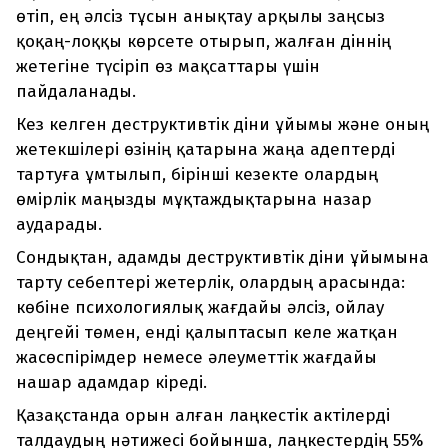
өтіп, ең әлсіз тұсын анықтау арқылы заңсыз
қоқаң-лоққы көрсете отырып, жалған діннің
жетегіне түсіріп өз мақсаттары үшін
пайдаланады.
Кез келген деструктивтік діни ұйымы және оның
жетекшілері өзінің қатарына жаңа адептерді
тартуға ұмтылып, бірінші кезекте олардың
өмірлік маңызды мұқтаждықтарына назар
аударады.
Сондықтан, адамды деструктивтік діни ұйымына
тарту себептері жетерлік, олардың арасында:
көбіне психологиялық жағдайы әлсіз, ойлау
деңгейі төмен, енді қалыптасып келе жатқан
жасөспірімдер немесе әлеуметтік жағдайы
нашар адамдар кіреді.
Қазақстанда орын алған лаңкестік актілерді
талдаудың нәтижесі бойынша, лаңкестердің 55%