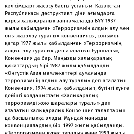
келісімшарт жасасу басты ұстаным. Қазақстан
Республикасы деструктивті діни ағымдарға
қарсы халықаралық заңнамаларда БҰҰ 1937
жылы қабылдаған «Терроризмнің алдын алу мен
оны жазалау туралы» конвенциясы, сонымен
қатар 1977 жылы қабылданған «Терроризмнің
алдын алу туралы» деп аталатын Еуропалық
Конвенция да бар. Маңызды халықаралық
құжаттардың бірі 1987 жылы қабылданды.
«Оңтүстік Азия мемлекеттері аумағында
терроризмнің алдын алу туралы» деп аталатын
Конвенция, 1994 жылы қабылданып, бүгінгі күнге
дейінгі қолданыстағы «Халықаралық
терроризмді жою шаралары туралы» деп
аталатын халықаралық Конвенция талаптарын
да басшылыққа алады. Мұндай маңызды
конвенциялардың бірі 1997 жылы қабылданды.
«Терроризммен күрес туралы» және 1999 жылы