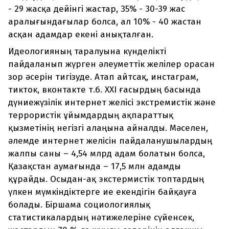
- 29 жасқа дейінгі жастар, 35% - 30-39 жас
аралығындағылар болса, ал 10% - 40 жастан
асқан адамдар екені анықталған.
Идеологияның таралуына күнделікті
пайдаланып жүрген әлеуметтік желілер орасан
зор әсерін тигізуде. Атап айтсақ, инстаграм,
тикток, вконтакте т.б. ХХІ ғасырдың басында
дүниежүзілік интернет желісі экстремистік және
террористік ұйымдардың ақпараттық
қызметінің негізгі алаңына айналды. Мәселен,
әлемде интернет желісін пайдаланушылардың
жалпы саны – 4,54 млрд адам болатын болса,
Қазақстан аумағында – 17,5 млн адамды
құрайды. Осыдан-ақ экстермистік топтардың
үлкен мүмкіндіктерге ие екендігін байқауға
болады. Біршама социологиялық
статистикалардың нәтижелеріне сүйенсек,