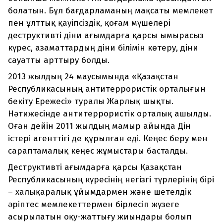
болатын. Бұл бағдарламаның мақсаты мемлекет
пен ұлттық қауіпсіздік, қоғам мүшелері
деструктивті діни ағымдарға қарсы ымырасыз
күрес, азаматтардың діни білімін көтеру, діни
сауатты арттыру болды.
2013 жылдың 24 маусымында «Қазақстан
Республикасының антитеррористік орталығын
бекіту Ережесі» туралы Жарлық шықты.
Нәтижесінде антитеррористік орталық ашылды.
Оған дейін 2011 жылдың мамыр айында Дін
істері агенттігі де құрылған еді. Кеңес беру мен
сараптамалық кеңес жұмыстары басталды.
Деструктивті ағымдарға қарсы Қазақстан
Республикасының күресінің негізгі түрлерінің бірі
– халықаралық ұйымдармен және шетелдік
әріптес мемлекеттермен бірлесіп жүзеге
асырылатын оқу-жаттығу жиындары болып