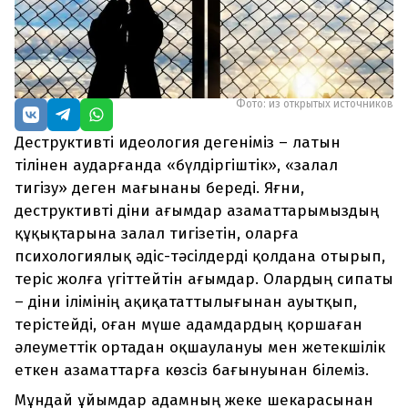
Фото: из открытых источников
Деструктивті идеология дегеніміз – латын
тілінен аударғанда «бүлдіргіштік», «залал
тигізу» деген мағынаны береді. Яғни,
деструктивті діни ағымдар азаматтарымыздың
құқықтарына залал тигізетін, оларға
психологиялық әдіс-тәсілдерді қолдана отырып,
теріс жолға үгіттейтін ағымдар. Олардың сипаты
– діни ілімінің ақиқататтылығынан ауытқып,
терістейді, оған мүше адамдардың қоршаған
әлеуметтік ортадан оқшаулануы мен жетекшілік
еткен азаматтарға көзсіз бағынуынан білеміз.
Мұндай ұйымдар адамның жеке шекарасынан