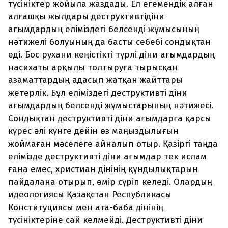
түсініктер жойыла жаздады. Ел егемендік алған
алғашқы жылдары деструктивтідіни
ағымдардың еліміздегі белсенді жұмысының
нәтижелі болуының да басты себебі сондықтан
еді. Бос рухани кеңістікті түрлі діни ағымдардың
насихаты арқылы толтыруға тырысқан
азаматтардың адасып жатқан жайттары
жетерлік. Бұл еліміздегі деструктивті діни
ағымдардың белсенді жұмыстарының нәтижесі.
Сондықтан деструктивті діни ағымдарға қарсы
күрес әлі күнге дейін өз маңыздылығын
жоймаған мәселеге айналып отыр. Қазіргі таңда
елімізде деструктивті діни ағымдар тек ислам
ғана емес, христиан дінінің құндылықтарын
пайдалана отырып, өмір сүріп келеді. Олардың
идеологиясы Қазақстан Республикасы
Конституциясы мен ата-баба дінінің
түсініктеріне сай келмейді. Деструктивті діни