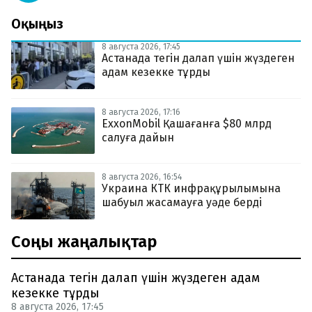
Оқыңыз
8 августа 2026, 17:45
Астанада тегін далап үшін жүздеген
адам кезекке тұрды
8 августа 2026, 17:16
ExxonMobil Қашағанға $80 млрд
салуға дайын
8 августа 2026, 16:54
Украина КТК инфрақұрылымына
шабуыл жасамауға уәде берді
Соңғы жаңалықтар
Астанада тегін далап үшін жүздеген адам
кезекке тұрды
8 августа 2026, 17:45