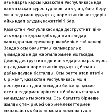
ағымдарға қарсы Қазақстан Республикасында
қалыптасқан күрес түрлерін анықтап, баға беру
үшін алдымен құқықтық-нормативтік негіздерін
айқындап алудың қажеттілігі бар.
Қазақстан Республикасында деструктивті діни
ағымдарға қарсы қабылданған заңдар
халықаралық ережелер шеңберіне сай келеді.
Заңдар осы бағыттағы халықаралық
ұйымдардың да жарғыларымен ұштасады.
Демек, деструктивті діни ағымдарға қарсы күрес
ең алдымен нормативтік-құқықтық базаны
дайындаудан басталды. Осы ретте атап өтетін
бір жайт, Қазақстан Республикасы үшін
деструктивті діни ағымдар белсенді қызмет
ететін елдермен әріптестік байланыстардың
маңыздылығы жоғары. Осы бағытта бірнеше
жылдық тәжірибесі бар мемлекеттермен
ықпалдастық байланыстар арқылы түрлі