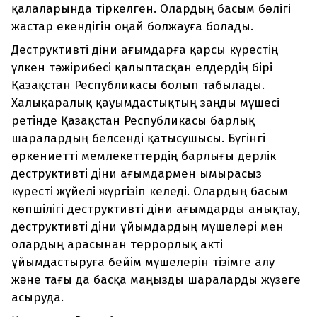
қалаларында тіркелген. Олардың басым бөлігі
жастар екендігін оңай болжауға болады.
Деструктивті діни ағымдарға қарсы күрестің
үлкен тәжірибесі қалыптасқан елдердің бірі
Қазақстан Республикасы болып табылады.
Халықаралық қауымдастықтың заңды мүшесі
ретінде Қазақстан Республикасы барлық
шаралардың белсенді қатысушысы. Бүгінгі
өркениетті мемлекеттердің барлығы дерлік
деструктивті діни ағымдармен ымырасыз
күресті жүйелі жүргізіп келеді. Олардың басым
көпшілігі деструктивті діни ағымдарды анықтау,
деструктивті діни ұйымдардың мүшелері мен
олардың арасынан террорлық акті
ұйымдастыруға бейім мүшелерін тізімге алу
және тағы да басқа маңызды шараларды жүзеге
асыруда.