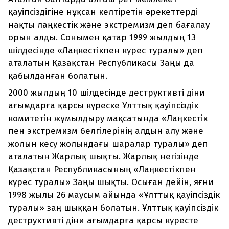
қауіпсіздігіне нұқсан келтіретін әрекеттерді
нақты лаңкестік және экстремизм деп бағалау
орын алды. Сонымен қатар 1999 жылдың 13
шілдесінде «Лаңкестікпен күрес туралы» деп
аталатын Қазақстан Республикасы Заңы да
қабылданған болатын.
2000 жылдың 10 шілдесінде деструктивті діни
ағымдарға қарсы күреске Ұлттық қауіпсіздік
комитетін жұмылдыру мақсатында «Лаңкестік
пен экстремизм белгілерінің алдын алу және
жолын кесу жолындағы шаралар туралы» деп
аталатын Жарлық шықты. Жарлық негізінде
Қазақстан Республикасының «Лаңкестікпен
күрес туралы» Заңы шықты. Осыған дейін, яғни
1998 жылы 26 маусым айында «Ұлттық қауіпсіздік
туралы» заң шыққан болатын. Ұлттық қауіпсіздік
деструктивті діни ағымдарға қарсы күресте