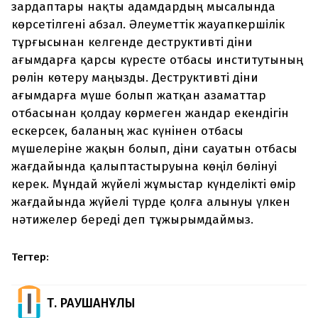
зардаптары нақты адамдардың мысалында
көрсетілгені абзал. Әлеуметтік жауапкершілік
тұрғысынан келгенде деструктивті діни
ағымдарға қарсы күресте отбасы институтының
рөлін көтеру маңызды. Деструктивті діни
ағымдарға мүше болып жатқан азаматтар
отбасынан қолдау көрмеген жандар екендігін
ескерсек, баланың жас күнінен отбасы
мүшелеріне жақын болып, діни сауатын отбасы
жағдайында қалыптастыруына көңіл бөлінуі
керек. Мұндай жүйелі жұмыстар күнделікті өмір
жағдайында жүйелі түрде қолға алынуы үлкен
нәтижелер береді деп тұжырымдаймыз.
Тегтер:
Т. РАУШАНҰЛЫ