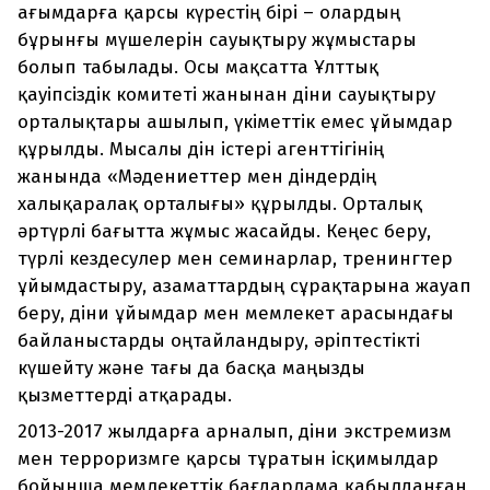
ағымдарға қарсы күрестің бірі – олардың
бұрынғы мүшелерін сауықтыру жұмыстары
болып табылады. Осы мақсатта Ұлттық
қауіпсіздік комитеті жанынан діни сауықтыру
орталықтары ашылып, үкіметтік емес ұйымдар
құрылды. Мысалы дін істері агенттігінің
жанында «Мәдениеттер мен діндердің
халықаралақ орталығы» құрылды. Орталық
әртүрлі бағытта жұмыс жасайды. Кеңес беру,
түрлі кездесулер мен семинарлар, тренингтер
ұйымдастыру, азаматтардың сұрақтарына жауап
беру, діни ұйымдар мен мемлекет арасындағы
байланыстарды оңтайландыру, әріптестікті
күшейту және тағы да басқа маңызды
қызметтерді атқарады.
2013-2017 жылдарға арналып, діни экстремизм
мен терроризмге қарсы тұратын ісқимылдар
бойынша мемлекеттік бағдарлама қабылданған