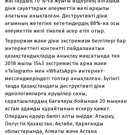
жастардың 70 %-ға жуығы өздерінің алғашқы
діни сауаттарын әлеуметтік желі арқылы
алатыны анықталған. Деструктивті діни
ағымның жетегіне кететіндердің 88%-на осы
әлеуметтік желі тікелей әсер етіп отыр.
Терроризм және діни экстремизм белгілері бар
интернеттегі контентті пайдаланатын
қазақстандықтарды анықтау мақсатында тек
2018 жылы 1543 экстремистік арна және
«Telegram» мен «WhatsApp» интернет-
мессенджеріндегі топтар анықталған. Бүгінгі
таңда Қазақстандағы деструктивті діни
идеологияларға ерушілер саны,
сарапшылардың бағалауы бойынша 20 мыңнан
астам адамды құрайтынын ескеру қажет.
Олардың едәуір бөлігі алты өңірде: Атырау,
Оңтүстік Қазақстан, Ақтөбе, Қарағанды
облыстарында, Алматы және Астана