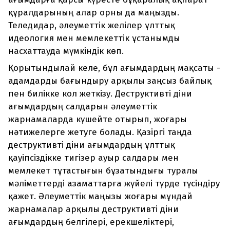
құралдарының алар орны да маңызды.
Теледидар, әлеуметтік желілер ұлттық
идеология мен мемлекеттік ұстанымды
насхаттауда мүмкіндік көп.
Қорытындылай келе, бұл ағымдардың мақсаты -
адамдарды бағындыру арқылы заңсыз байлық
пен билікке кол жеткізу. Деструктивті діни
ағымдардың салдарын әлеуметтік
жарнамаларда күшейте отырып, жоғары
нәтижелерге жетуге болады. Қазіргі таңда
деструктивті діни ағымдардың ұлттық
қауіпсіздікке тигізер ауыр салдары мен
мемлекет тұтастығын бұзатындығы туралы
мәліметтерді азаматтарға жүйелі түрде түсіндіру
қажет. Әлеуметтік маңызы жоғары мұндай
жарнамалар арқылы деструктивті діни
ағымдардың белгілері, ерекшеліктері,