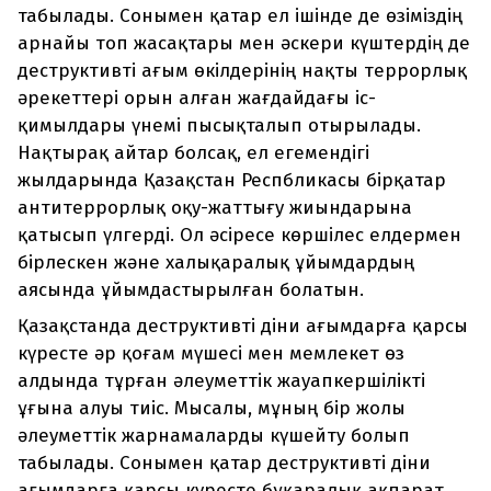
табылады. Сонымен қатар ел ішінде де өзіміздің
арнайы топ жасақтары мен әскери күштердің де
деструктивті ағым өкілдерінің нақты террорлық
әрекеттері орын алған жағдайдағы іс-
қимылдары үнемі пысықталып отырылады.
Нақтырақ айтар болсақ, ел егемендігі
жылдарында Қазақстан Респбликасы бірқатар
антитеррорлық оқу-жаттығу жиындарына
қатысып үлгерді. Ол әсіресе көршілес елдермен
бірлескен және халықаралық ұйымдардың
аясында ұйымдастырылған болатын.
Қазақстанда деструктивті діни ағымдарға қарсы
күресте әр қоғам мүшесі мен мемлекет өз
алдында тұрған әлеуметтік жауапкершілікті
ұғына алуы тиіс. Мысалы, мұның бір жолы
әлеуметтік жарнамаларды күшейту болып
табылады. Сонымен қатар деструктивті діни
ағымдарға қарсы күресте бұқаралық ақпарат