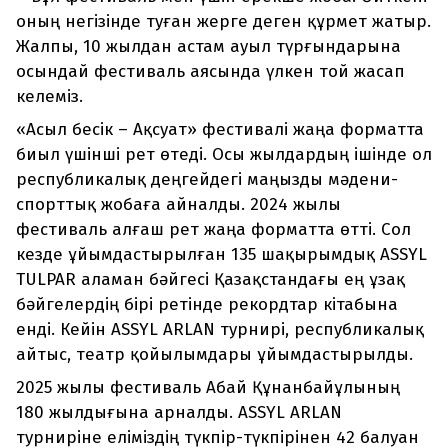
оның негізінде туған жерге деген құрмет жатыр.
Жалпы, 10 жылдан астам ауыл түрғындарына
осындай фестиваль аясында үлкен той жасап
келеміз.
«Асыл бесік – Ақсуат» фестивалі жаңа форматта
биыл үшінші рет өтеді. Осы жылдардың ішінде ол
республикалық деңгейдегі маңызды мәдени-
спорттық жобаға айналды. 2024 жылы
фестиваль алғаш рет жаңа форматта өтті. Сол
кезде ұйымдастырылған 135 шақырымдық ASSYL
TULPAR аламан бәйгесі Қазақстандағы ең ұзақ
бәйгелердің бірі ретінде рекордтар кітабына
енді. Кейін ASSYL ARLAN турнирі, республикалық
айтыс, театр қойылымдары ұйымдастырылды.
2025 жылы фестиваль Абай Құнанбайұлының
180 жылдығына арналды. ASSYL ARLAN
турниріне еліміздің түкпір-түкпірінен 42 балуан