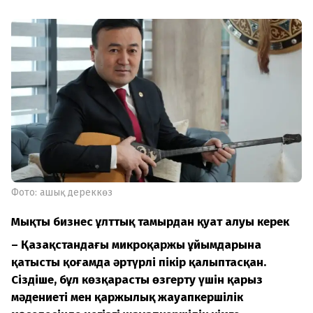
Фото: ашық дереккөз
Мықты бизнес ұлттық тамырдан қуат алуы керек
– Қазақстандағы микроқаржы ұйымдарына
қатысты қоғамда әртүрлі пікір қалыптасқан.
Сіздіңше, бұл көзқарасты өзгерту үшін қарыз
мәдениеті мен қаржылық жауапкершілік