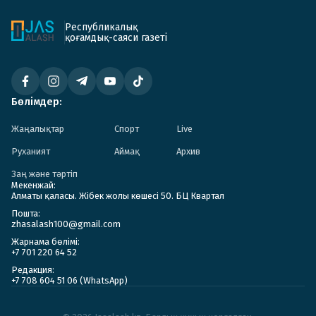
Республикалық
қоғамдық-саяси газеті
Бөлімдер:
Жаңалықтар
Спорт
Live
Руханият
Аймақ
Архив
Заң және тәртіп
Мекенжай:
Алматы қаласы. Жібек жолы көшесі 50. БЦ Квартал
Пошта:
zhasalash100@gmail.com
Жарнама бөлімі:
+7 701 220 64 52
Редакция:
+7 708 604 51 06 (WhatsApp)