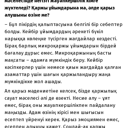
мәселесінде негізгі жауапкершілік кімге
жүктеледі? Қаржы ұйымдарына ма, әлде қарыз
алушының өзіне ме?
– Бұл пікірдің қалыптасуына белгілі бір себептер
болды. Кейбір ұйымдардың әрекеті бүкіл
нарыққа көлеңке түсірген жағдайлар кездесті.
Бірақ барлық микроқаржы ұйымдарын бірдей
бағалау дұрыс емес. Микроқаржының басты
мақсаты – адамға мүмкіндік беру. Кейбір
кәсіпкерлер үшін немесе қиын жағдайда қалған
азаматтар үшін шағын қаржыландыру жаңа
мүмкіндікке жол ашады.
Ал қарыз мәдениетіне келсек, бізде қаржылық
сауат мәселесі әлі де өзекті. Несие алу – ұят
емес, бірақ оны жауапкершілікпен пайдалану
маңызды. Адам өзінің кірісі мен шығысын
есептеп үйренуі керек. Қарыз эмоциямен емес,
есеппен алынуы қажет. Сондай-ақ қаржы