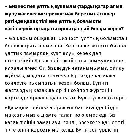
– Бизнес пен ұлттық құндылықтарды қатар алып
жүру мәселесіне ерекше мән беретін кәсіпкер
ретінде қазақ тілі мен ұлттық болмыстың
кәсіпкерлік ортадағы орны қандай болуы керек?
– Өз басым ешқашан бизнесті ұлттық болмыстан
бөлек қараған емеспін. Керісінше, мықты бизнес
ұлттық тамырдан қуат алуы керек деп
есептеймін.Қазақ тілі – жай ғана коммуникация
құралы емес. Ол біздің дүниетанымымыз, ойлау
жүйеміз, мәдени кодымыз.Бір кезде қазақша
сөйлеуге қысылатын кезең болды. Бүгінгі
жастардың қазақша еркін сөйлеп жүргенін
көргенде ерекше қуанамын. Бұл – үлкен өзгеріс.
«Қазақша сөйле» акциясын бастағанда біздің
мақсатымыз ешкімге талап қою емес еді. Біз
қазақ тілінің заманауи, сәнді, бәсекеге қабілетті
тіл екенін көрсеткіміз келді. Бүгін сол үрдістің