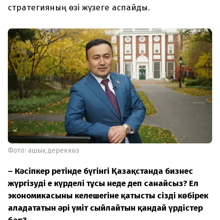
стратегияның өзі жүзеге аспайды.
Фото: ашық дереккөз
– Кәсіпкер ретінде бүгінгі Қазақстанда бизнес
жүргізудің ең күрделі тұсы неде деп санайсыз? Ел
экономикасының келешегіне қатысты сізді көбірек
алаңдататын әрі үміт сыйлайтын қандай үрдістер