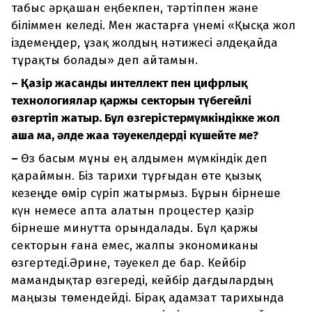
табыс әрқашан еңбекпен, тәртіппен және
біліммен келеді. Мен жастарға үнемі «Қысқа жол
іздемеңдер, ұзақ жолдың нәтижесі әлдеқайда
тұрақты болады» деп айтамын.
– Қазір жасанды интеллект пен цифрлық
технологиялар қаржы секторын түбегейлі
өзгертіп жатыр. Бұл өзгерістер
мүмкіндік
ке жол
аша ма, әлде жаңа тәуекелдерді күшейте ме?
–
Өз басым мұны ең алдымен мүмкіндік деп
қараймын. Біз тарихи тұрғыдан өте қызық
кезеңде өмір сүріп жатырмыз. Бұрын бірнеше
күн немесе апта алатын процестер қазір
бірнеше минутта орындалады. Бұл қаржы
секторын ғана емес, жалпы экономиканы
өзгертеді.Әрине, тәуекел де бар. Кейбір
мамандықтар өзгереді, кейбір дағдылардың
маңызы төмендейді. Бірақ адамзат тарихында