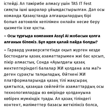
істейді. Ал тәжірибе алмасу үшін TAS IT Fest
сияқты ішкі шаралар ұйымдастырылған. Дәл осы
команда Қазақстанда алғашқылардың бірі
болып автокөлік кепілімен онлайн несие беру
қызметін іске қосты.
–
Осы тұрғыда компания Assyl AI жобасын қолға
алғанын білеміз. Бұл идея қалай пайда болды?
–
Гарвард университетінде оқып жүрген кезде
Бос­тондағы қазақ азаматтарымен жиі бас қосып,
пікір алмастық. Сонда «Ауылдағы қазақ
мектептеріндегі балалар ЖИ қолдана ала ма?»
деген сұрақты талқыладық. Өйткені ЖИ
платформаларында қазақ тілі жақсырақ
қамтылса, қазақша сөйлейтін азаматтардың осы
технологияларды өз өмірінде қолдануына
көбірек мүмкіндік туады. Ал қазақ тіліндегі
контент, мәліметтер базасы жеткіліксіз болса,