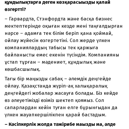
құндылықтарға деген көзқарасыңызды қалай
өзгертті?
– Гарвардта, Стэнфордта және басқа бизнес
мектептерінде оқыған кезде мені таңғалдырған
нәрсе – адамға тек білім беріп қана қоймай,
ойлау жүйесін өзгертетіні. Сол жерде үлкен
компаниялардың табысы тек қаржыға
байланысты емес екенін түсіндім. Компанияны
ұстап тұрған – мәдениет, құндылық және
көшбасшылық.
Тағы бір маңызды сабақ – әлемдік деңгейде
ойлау. Қазақстанда жүріп-ақ халықаралық
деңгейдегі жобалар жасауға болады. Біз кейде
өз әлеуетімізді өзіміз шектеп қоямыз. Сол
сапарлардан кейін туған елге бұрынғыдан да
үлкен жауапкершілікпен қарай бастадым.
– Кәсіпкерлік жолда тәжірибе маңызды ма, әлде