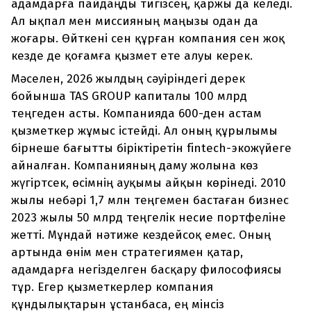
адамдарға пайдаңды тигізсең, қаржы да келеді.
Ал ықпал мен миссияның маңызы одан да
жоғары. Өйткені сен құрған компания сен жоқ
кезде де қоғамға қызмет ете алуы керек.
Мәселен, 2026 жылдың сәуіріндегі дерек
бойынша TAS GROUP капиталы 100 млрд
теңгеден асты. Компанияда 600-ден астам
қызметкер жұмыс істейді. Ал оның құрылымы
бірнеше бағытты біріктіретін fintech-экожүйеге
айналған. Компанияның даму жолына көз
жүгіртсек, өсімнің ауқымы айқын көрінеді. 2010
жылы небәрі 1,7 млн теңгемен бастаған бизнес
2023 жылы 50 млрд теңгелік несие портфеліне
жетті. Мұндай нәтиже кездейсоқ емес. Оның
артында өнім мен стратегиямен қатар,
адамдарға негізделген басқару философиясы
тұр. Егер қызметкерлер компания
құндылықтарын ұстанбаса, ең мінсіз