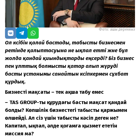
Фото: ашық дереккөз
Ол кәсібін қалай бастады, табысты бизнесмен
ретінде қалыптасуына не ықпал
етті және бұл
жолда қандай қиындықтарды еңсерді
? Біз бизнес
пен ұлттық болмысты қатар алып жүруді
басты ұстанымы санайтын кәсіпкермен сұхбат
құрдық.
Бизнестің мақсаты – тек ақша табу емес
–
TAS GROUP-ты құрудағы басты мақсат қандай
болды?
Көпшілік бизнестегі табысты қаржымен
өлшейді. Ал сіз үшін табысты кәсіп деген не?
Капитал, ықпал, әлде қоғамға қызмет ететін
миссия ма?