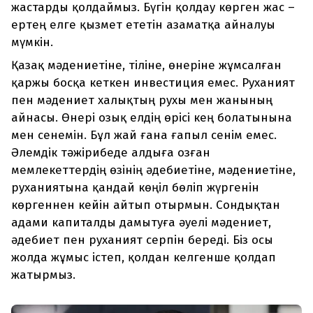
жастарды қолдаймыз. Бүгін қолдау көрген жас –
ертең елге қызмет ететін азаматқа айналуы
мүмкін.
Қазақ мәдениетіне, тіліне, өнеріне жұмсалған
қаржы босқа кеткен инвестиция емес. Руханият
пен мәдениет халықтың рухы мен жанының
айнасы. Өнері озық елдің өрісі кең болатынына
мен сенемін. Бұл жай ғана ғапыл сенім емес.
Әлемдік тәжірибеде алдыға озған
мемлекеттердің өзінің әдебиетіне, мәдениетіне,
руханиятына қандай көңіл бөліп жүргенін
көргеннен кейін айтып отырмын. Сондықтан
адами капиталды дамытуға әуелі мәдениет,
әдебиет пен руханият серпін береді. Біз осы
жолда жұмыс істеп, қолдан келгенше қолдап
жатырмыз.