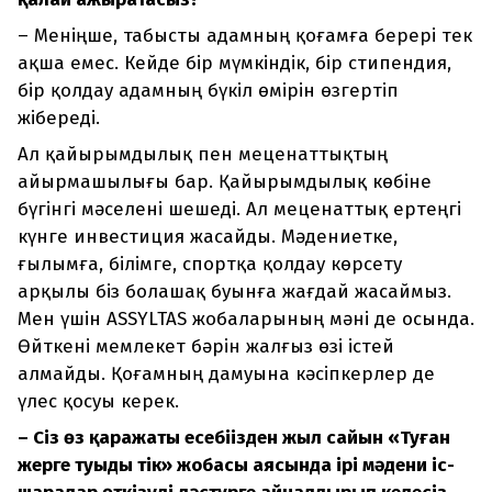
– Меніңше, табысты адамның қоғамға берері тек
ақша емес. Кейде бір мүмкіндік, бір стипендия,
бір қолдау адамның бүкіл өмірін өзгертіп
жібереді.
Ал қайырымдылық пен меценаттықтың
айырмашылығы бар. Қайырымдылық көбіне
бүгінгі мәселені шешеді. Ал меценаттық ертеңгі
күнге инвестиция жасайды. Мәдениетке,
ғылымға, білімге, спортқа қолдау көрсету
арқылы біз болашақ буынға жағдай жасаймыз.
Мен үшін ASSYLTAS жобаларының мәні де осында.
Өйткені мемлекет бәрін жалғыз өзі істей
алмайды. Қоғамның дамуына кәсіпкерлер де
үлес қосуы керек.
– Сіз өз қаражаты есебіңізден жыл сайын «Туған
жерге туыңды тік» жобасы аясында ірі мәдени іс-