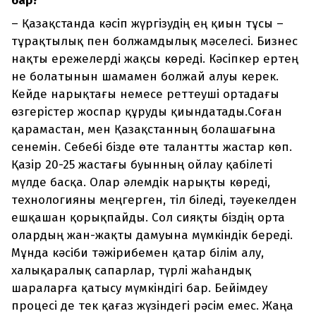
бар?
– Қазақстанда кәсіп жүргізудің ең қиын тұсы –
тұрақтылық пен болжамдылық мәселесі. Бизнес
нақты ережелерді жақсы көреді. Кәсіпкер ертең
не болатынын шамамен болжай алуы керек.
Кейде нарықтағы немесе реттеуші ортадағы
өзгерістер жоспар құруды қиындатады.Соған
қарамастан, мен Қазақстанның болашағына
сенемін. Себебі бізде өте талантты жастар көп.
Қазір 20-25 жастағы буынның ойлау қабілеті
мүлде басқа. Олар әлемдік нарықты көреді,
технологияны меңгерген, тіл біледі, тәуекелден
ешқашан қорықпайды. Сол сияқты біздің орта
олардың жан-жақты дамуына мүмкіндік береді.
Мұнда кәсіби тәжірибемен қатар білім алу,
халықаралық сапарлар, түрлі жаһандық
шараларға қатысу мүмкіндігі бар. Бейімдеу
процесі де тек қағаз жүзіндегі рәсім емес. Жаңа