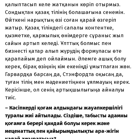
қалыптасып келе жатқанын көріп отырмыз.
Сондықтан қазақ тілінің болашағына сенемін.
Өйткені нарықтың өзі соған қарай өзгеріп
жатыр. Қазақ тіліндегі сапалы контентке,
қызметке, қаржылық өнімдерге сұраныс жыл
сайын артып келеді. Ұлттық болмыс пен
бизнесті қатар алып жүрудің формуласы өте
қарапайым деп ойлаймын. Әлемге ашық болу
керек, бірақ өзіңнің кім екеніңді ұмытпаған жөн.
Гарвардқа барсаң да, Стэнфордта оқысаң да,
туған тілің мен мәдениетіңнен ұялмауың керек.
Керісінше, ол сенің артықшылығыңа айналуы
тиіс.
– Кәсіпкердің қоғам алдындағы жауапкершілігі
туралы жиі айтылады. Сіздіңше, табысты адамның
қоғамға берері қандай болуы керек және
меценаттық пен қайырымдылықтың ара-жігін
қалай ажыратасыз?