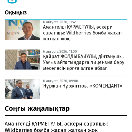
Оқыңыз
6 августа 2026, 13:45
Амангелді ҚҰРМЕТҰЛЫ, әскери
сарапшы: Wildberries бомба жасап
жатқан жоқ
6 августа 2026, 11:00
Қайрат ЖОЛДЫБАЙҰЛЫ, дінтанушы:
Уағыз айтатындарға лицензия беру
мәселесін қолға алған абзал
6 августа 2026, 09:00
Нұржан Нұржігітов. «КОМЕНДАНТ»
Соңғы жаңалықтар
Амангелді ҚҰРМЕТҰЛЫ, әскери сарапшы:
Wildberries бомба жасап жатқан жоқ