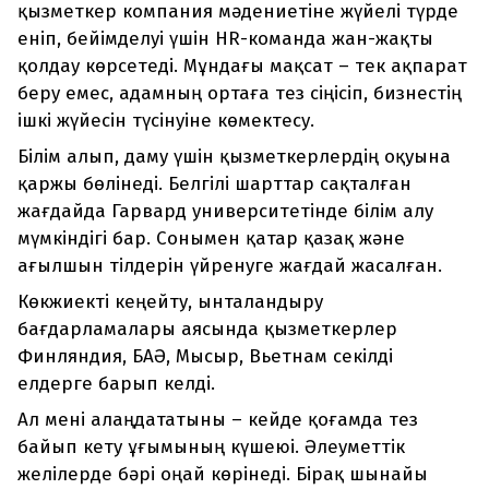
қыз­меткер компания мәдениетіне жүйелі түрде
еніп, бейімделуі үшін HR-команда жан-жақты
қолдау көрсетеді. Мұндағы мақсат – тек ақпарат
беру емес, адамның ортаға тез сіңісіп, бизнестің
ішкі жүйесін түсінуіне көмектесу.
Білім алып, даму үшін қызметкерлердің оқуына
қаржы бөлінеді. Белгілі шарттар сақталған
жағдайда Гарвард университетінде білім алу
мүмкіндігі бар. Сонымен қатар қазақ және
ағылшын тілдерін үйренуге жағдай жасалған.
Көкжиекті кеңейту, ынталандыру
бағдарламалары аясында қызметкерлер
Финляндия, БАӘ, Мысыр, Вьетнам секілді
елдерге барып келді.
Ал мені алаңдататыны – кейде қоғамда тез
байып кету ұғымының күшеюі. Әлеуметтік
желілерде бәрі оңай көрінеді. Бірақ шынайы