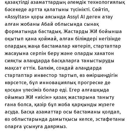
қазақтілді азаматтардың әлемдік технологиялық
бәсекеде артта қалатыны түсінікті. Сөйтіп,
«Assyltas» қоры аясында Assyl AI деген атау
алған жобаны Абай облысында сынақ
форматында бастадық. Жастарды ЖИ бойынша
оқытып қана қоймай, алған білімдері негізінде
олардың жаңа бастамалар көтеріп, стартаптар
жасауына серпін беру және оларды хакатон
сияқты алаңдарда басқаларға таныстыруды
мақсат еттік. Бәлкім, сондай алаңдарда
стартаптар инвестор тартып, өз өміршеңдігін
көрсетсе, бұл инновациялық прогреске де
қосқан үлесіміз болар еді. Егер алғашқыда
ойымыз ЖИ «иісін» қазақ жастарына таныту
ғана болса, қазір бұл жоба қарқынды жүзеге
асуда. Басқа азаматтар осы бастаманы қолдап,
өз облыстарында дамытқысы келсе, эстафетаны
оларға ұсынуға даярмыз.