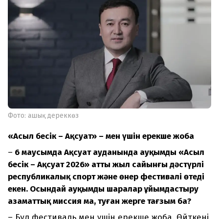
Фото: ашық дереккөз
«Асыл бесік – Ақсуат» – мен үшін ерекше жоба
–
6 маусымда Ақсуат ауданында ауқымды «Асыл
бесік – Ақсуат 2026» атты жыл сайынғы дәстүрлі
республикалық спорт және өнер фестивалі өтеді
екен. Осындай ауқымды шаралар ұйымдастыру
азаматтық миссия ма, туған жерге тағзым ба?
– Бұл фестиваль мен үшін ерекше жоба. Өйткені