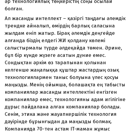
әр технологиялық төңкерістің соңы осылай
болған.
Ал жасанды интеллект – қазіргі таңдағы әлемдік
трендке айналып, өмірдің барлық саласына
жылдам еніп жатыр. Бірақ әлемдік деңгейде
алғанда біздің елдегі ЖИ қолдану көлемі
cалыстырмалы түрде әлдеқайда төмен. Әрине,
бұл бір күнде жүзеге асатын дүние емес.
Сондықтан әркім өз тарапынан қолынан
келгенше жаңалыққа құштар жастардың озық
технологиялармен таныс болуына үлес қосуы
маңызды. Менің ойымша, болашақта ең табысты
компаниялар жасанды интеллектіні енгізген
компаниялар емес, технологияны адам игілігіне
дұрыс пайдалана алған компаниялар болады.
Сенім, этика және жауапкершілік технология
дәуірінде бұрынғыдан да маңызды болмақ.
Компанияда 70-тен астам IT-маман жұмыс