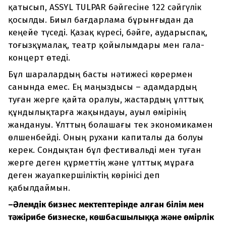
қатысып, ASSYL TULPAR бәйгесіне 122 сәйгүлік
қосылды. Биыл бағдарлама бұрынғыдан да
кеңейе түседі. Қазақ күресі, бәйге, аударыспақ,
тоғызқұмалақ, театр қойылымдары мен гала-
концерт өтеді.
Бұл шаралардың басты нәтижесі көрермен
санында емес. Ең маңыздысы – адамдардың
туған жерге қайта оралуы, жастардың ұлттық
құндылықтарға жақындауы, ауыл өмірінің
жандануы. Ұлттың болашағы тек экономикамен
өлшенбейді. Оның рухани капиталы да болуы
керек. Сондықтан бұл фестивальді мен туған
жерге деген құрметтің және ұлттық мұраға
деген жауапкершіліктің көрінісі деп
қабылдаймын.
–
Ә
лемдік бизнес мектептерінде
алған білім мен
тәжірибе
бизнеске, көшбасшылыққа және өмірлік