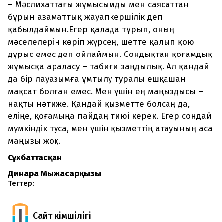
– Мәслихаттағы жұмысымды мен саясаттан
бұрын азаматтық жауапкершілік деп
қабылдаймын.Егер қалада тұрып, оның
мәселелерін көріп жүрсең, шетте қалып қою
дұрыс емес деп ойлаймын. Сондықтан қоғамдық
жұмысқа араласу – табиғи заңдылық. Ал қандай
да бір лауазымға ұмтылу туралы ешқашан
мақсат болған емес. Мен үшін ең маңыздысы –
нақты нәтиже. Қандай қызметте болсаң да,
еліңе, қоғамыңа пайдаң тиюі керек. Егер сондай
мүмкіндік туса, мен үшін қызметтің атауының аса
маңызы жоқ.
Сұхбаттасқан
Динара Мыңжасарқызы
Тегтер:
Сайт Әкімшілігі