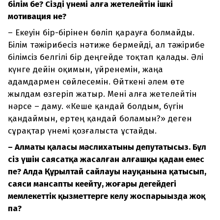
білім бе? Сізді үнемі алға жетелейтін ішкі
мотивация не?
– Екеуін бір-бірінен бөліп қарауға болмайды.
Білім тәжірибесіз нәтиже бермейді, ал тәжірибе
білімсіз белгілі бір деңгейде тоқтап қалады. Әлі
күнге дейін оқимын, үйренемін, жаңа
адамдармен сөйлесемін. Өйткені әлем өте
жылдам өзгеріп жатыр. Мені алға жетелейтін
нәрсе – даму. «Кеше қандай болдым, бүгін
қандаймын, ертең қандай боламын?» деген
сұрақтар үнемі қозғалыста ұстайды.
– Алматы қаласы мәслихатының депутатысыз. Бұл
сіз үшін саясатқа жасалған алғашқы қадам емес
пе? Алда Құрылтай сайлауы науқанына қатысып,
саяси мансапты кеңейту, жоғары деңгейдегі
мемлекеттік қызметтерге келу жоспарыңызда жоқ
па?