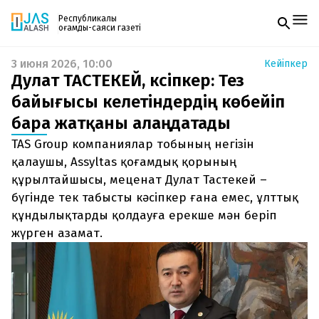
Республикалық
қоғамдық-саяси газеті
3 июня 2026, 10:00
Кейіпкер
Жаңалықтар
Дулат ТАСТЕКЕЙ, кәсіпкер: Тез
Спорт
Газетке жазылу
Live
байығысы келетіндердің көбейіп
PDF форматтағы газетті ай сайын электронды
Руханият
бара жатқаны алаңдатады
поштаңызға алып отырыңыз. Жаңа нөмір
Аймақ
шыққан сәтте сізге бірден жіберіледі. Тек email
Архив
TAS Group компаниялар тобының негізін
енгізіңіз, біз қалғанын өзіміз жібереміз.
Заң және тәртіп
қалаушы, Assyltas қоғамдық қорының
құрылтайшысы, меценат Дулат Тастекей –
Редакциямен байланыс
бүгінде тек табысты кәсіпкер ғана емес, ұлттық
+7 708 604 51 06
Жарнама бөлімі
құндылықтарды қолдауға ерекше мән беріп
+7 701 220 64 52
жүрген азамат.
Пошта
zhasalash100@gmail.com