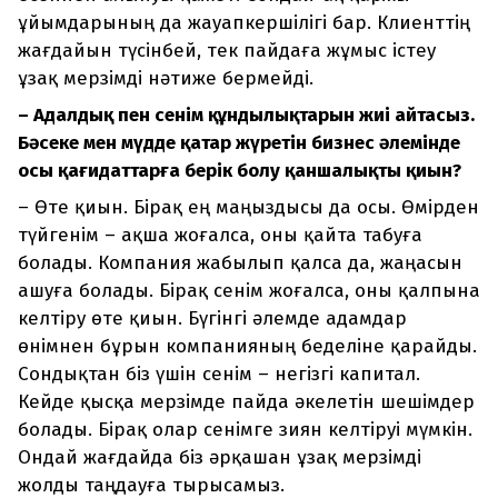
ұйымдарының да жауапкершілігі бар. Клиенттің
жағдайын түсінбей, тек пайдаға жұмыс істеу
ұзақ мерзімді нәтиже бермейді.
– Адалдық пен сенім құндылықтарын жиі айтасыз.
Бәсеке мен мүдде қатар жүретін бизнес әлемінде
осы қағидаттарға берік болу қаншалықты қиын?
– Өте қиын. Бірақ ең маңыздысы да осы. Өмірден
түйгенім – ақша жоғалса, оны қайта табуға
болады. Компания жабылып қалса да, жаңасын
ашуға болады. Бірақ сенім жоғалса, оны қалпына
келтіру өте қиын. Бүгінгі әлемде адамдар
өнімнен бұрын компанияның беделіне қарайды.
Сондықтан біз үшін сенім – негізгі капитал.
Кейде қысқа мерзімде пайда әкелетін шешімдер
болады. Бірақ олар сенімге зиян келтіруі мүмкін.
Ондай жағдайда біз әрқашан ұзақ мерзімді
жолды таңдауға тырысамыз.