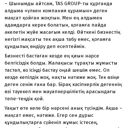
– Шынымды айтсам, TAS GROUP-ты құрғанда
алдыма «үлкен компания құрамын» деген
мақсат қойған жоқпын. Мен ең алдымен
адамдарға керек болатын, қоғамға пайда
әкелетін жүйе жасағым келді. Өйткені бизнестің
негізгі мақсаты тек ақша табу емес, қоғамға
құндылық өндіру деп есептеймін.
Бизнесті бастаған кезде ең қиын нәрсе
белгісіздік болды. Жалақысы тұрақты жұмысты
тастап, өз ісіңді бастау оңай шешім емес. Ол
кезде кепілдік жоқ, нақты нәтиже жоқ. Тек өзіңе
деген сенім ғана бар. Бірақ кәсіпкерлік дегеннің
өзі тәуекел мен жауапкершіліктің арасындағы
тепе-теңдік қой.
Уақыт өте келе бір нәрсені анық түсіндім. Ақша –
мақсат емес, нәтиже. Егер сен дұрыс
құндылықтарға сүйеніп жұмыс істесең,