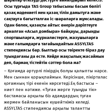
шаралар өткізуді дәстүрге айналдырып келесіз.
Осы тұрғыда TAS Group табысының басым бөлігі
қазақ мәдениеті мен қазақ тілін дамытуға және
сақтауға бағытталған іс-шараларға жұмсалады.
Одан бөлек, қазақтың айтыс өнерін дәріптеуге
арналған «Асыл домбыра» байқауы, дарынды
спортшыларға, журналистерге, жазушыларға
және ғалымдарға тағайындайтын ASSYLTAS
стипендиясы бар. Былтыр осы төңіректе біраз дау
туындағаны да есте. Кейде жақсылық жасаймын
деп, бармақ тістейтін сәттер бола ма?
– Қоғамда әртүрлі пікірдің болуы қалыпты нәрсе.
Мен сыннан қорықпаймын. Керісінше, пікірталас
қоғамның тірі екенін көрсетеді.Ең бастысы –
ниет пен нәтиже. «Туған жерге туыңды тік»
бастамасы арқылы біз адамдардың туған
жермен байланысын күшейткіміз келеді.
ASSYLTAS стипендиясы арқылы талантты