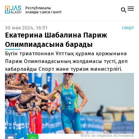
Республикалық
қоғамдық-саяси газеті
30 мая 2024, 16:51
спорт
Жаңалықтар
Екатерина Шабалина Париж
Спорт
Газетке жазылу
Live
Олимпиадасына барады
PDF форматтағы газетті ай сайын электронды
Руханият
Бүгін триатлоннан Ұлттық құрама қоржынына
поштаңызға алып отырыңыз. Жаңа нөмір
Аймақ
шыққан сәтте сізге бірден жіберіледі. Тек email
Париж Олимпиадасының жолдамасы түсті, деп
Архив
енгізіңіз, біз қалғанын өзіміз жібереміз.
Заң және тәртіп
хабарлайды Спорт және туризм министрлігі.
Редакциямен байланыс
+7 708 604 51 06
Жарнама бөлімі
+7 701 220 64 52
Пошта
zhasalash100@gmail.com
Фото: из открытых источников