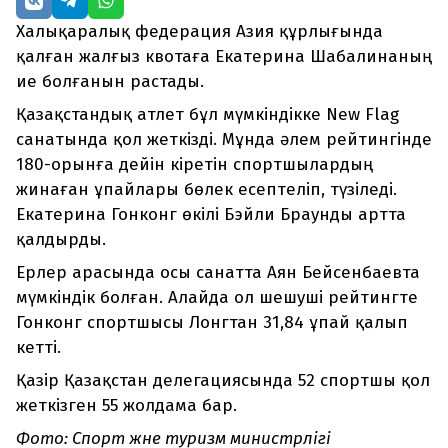
Халықаралық федерация Азия құрлығында
қалған жалғыз квотаға Екатерина Шабалинаның
ие болғанын растады.
Қазақстандық атлет бұл мүмкіндікке New Flag
санатында қол жеткізді. Мұнда әлем рейтингінде
180-орынға дейін кіретін спортшылардың
жинаған ұпайлары бөлек есептеліп, түзіледі.
Екатерина Гонконг өкілі Бэйли Браунды артта
қалдырды.
Ерлер арасында осы санатта Аян Бейсенбаевта
мүмкіндік болған. Алайда ол шешуші рейтингте
Гонконг спортшысы Лонгтан 31,84 ұпай қалып
кетті.
Қазір Қазақстан делегациясында 52 спортшы қол
жеткізген 55 жолдама бар.
Фото: Спорт және туризм министрлігі