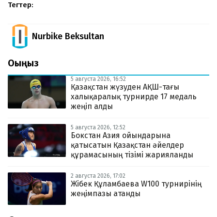
Тегтер:
Nurbike Beksultan
Оқыңыз
5 августа 2026, 16:52
Қазақстан жүзуден АҚШ-тағы
халықаралық турнирде 17 медаль
жеңіп алды
5 августа 2026, 12:52
Бокстан Азия ойындарына
қатысатын Қазақстан әйелдер
құрамасының тізімі жарияланды
2 августа 2026, 17:02
Жібек Құламбаева W100 турнирінің
жеңімпазы атанды