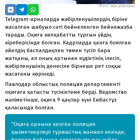
Фото: ашық дереккөз
Telegram-арналарда жәбірленушілердің біріне
жасалған шабуыл сәті бейнеленген бейнежазба
тарады. Оқиға көпқабатты тұрғын үйдің
кіреберісінде болған. Кадрларда қанға боялған
әйелдің баспалдақпен төмен түсіп бара
жатқаны, ал оның артынан күдіктінің ілесіп,
жәбірленушінің денесіне бірнеше рет соққы
жасағаны көрінеді.
Павлодар облыстық полиция департаменті
оқиғаға қатысты түсініктеме берді. Ведомство
мәліметінше, оқиға 9 қаңтар күні Екібастұз
қаласында болған.
"Оқиға орнына келген полиция
қызметкерлері тұрмыстық жанжал кезінде,
болжам бойынша алкогольдік мас күйде