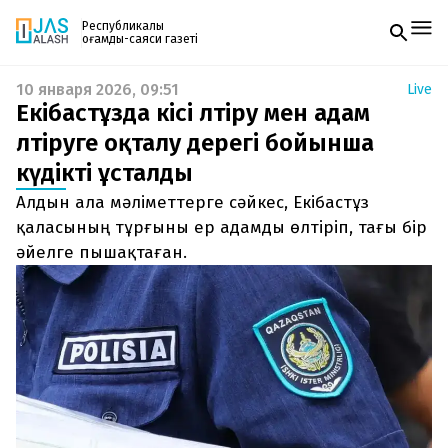
Республикалық
қоғамдық-саяси газеті
10 января 2026, 09:51
Live
Жаңалықтар
Екібастұзда кісі өлтіру мен адам
Спорт
Газетке жазылу
Live
өлтіруге оқталу дерегі бойынша
PDF форматтағы газетті ай сайын электронды
Руханият
күдікті ұсталды
поштаңызға алып отырыңыз. Жаңа нөмір
Аймақ
шыққан сәтте сізге бірден жіберіледі. Тек email
Архив
Алдын ала мәліметтерге сәйкес, Екібастұз
енгізіңіз, біз қалғанын өзіміз жібереміз.
Заң және тәртіп
қаласының тұрғыны ер адамды өлтіріп, тағы бір
әйелге пышақтаған.
Редакциямен байланыс
+7 708 604 51 06
Жарнама бөлімі
+7 701 220 64 52
Пошта
zhasalash100@gmail.com