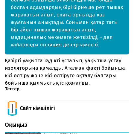
болған адамдардың бірі бірнеше рет пышақ
жарақатын алып, оқиға орнында көз
жұмғанын анықтады. Сонымен қатар тағы
бір әйел пышақ жарақатын алып,
медициналық мекемеге жеткізілді, - деп
хабарлады полиция департаменті.
Қазіргі уақытта күдікті ұсталып, уақытша ұстау
изоляторына қамалды. Аталған факті бойынша
кісі өлтіру және кісі өлтіруге оқталу баптары
бойынша қылмыстық іс қозғалды.
Тегтер:
Сайт Әкімшілігі
Оқыңыз