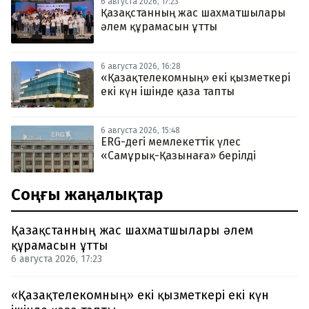
6 августа 2026, 17:23
Қазақстанның жас шахматшылары
әлем құрамасын ұтты
6 августа 2026, 16:28
«Қазақтелекомның» екі қызметкері
екі күн ішінде қаза тапты
6 августа 2026, 15:48
ERG-дегі мемлекеттік үлес
«Самұрық-Қазынаға» берілді
Соңғы жаңалықтар
Қазақстанның жас шахматшылары әлем
құрамасын ұтты
6 августа 2026, 17:23
«Қазақтелекомның» екі қызметкері екі күн