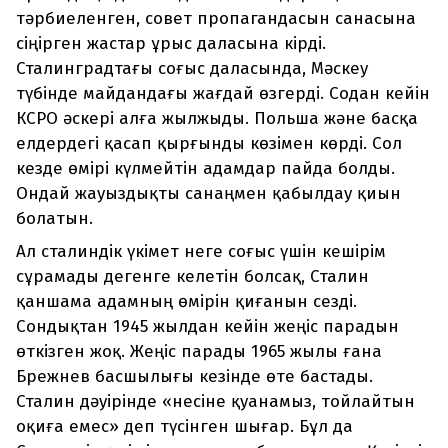
тәрбиеленген, совет пропагандасын санасына
сіңірген жастар ұрыс даласына кірді.
Сталинградтағы соғыс даласында, Мәскеу
түбінде майдандағы жағдай өзгерді. Содан кейін
КСРО әскері алға жылжыды. Польша және басқа
елдердегі қасап қырғынды көзімен көрді. Сол
кезде өмірі күлмейтін адамдар пайда болды.
Ондай жауыздықты санаңмен қабылдау қиын
болатын.
Ал сталиндік үкімет неге соғыс үшін кешірім
сұрамады дегенге келетін болсақ, Сталин
қаншама адамның өмірін қиғанын сезді.
Сондықтан 1945 жылдан кейін жеңіс парадын
өткізген жоқ. Жеңіс парады 1965 жылы ғана
Брежнев басшылығы кезінде өте бастады.
Сталин дәуірінде «несіне қуанамыз, тойлайтын
оқиға емес» деп түсінген шығар. Бұл да