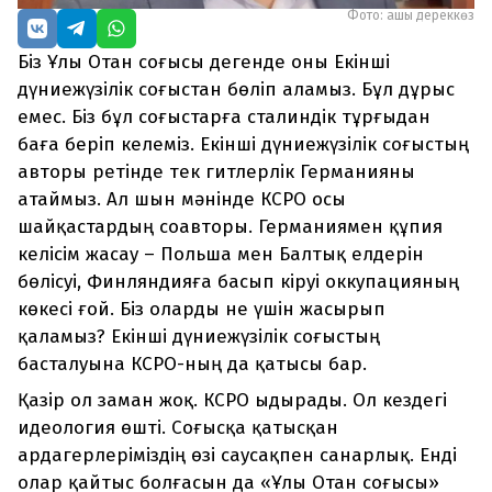
Фото: ашық дереккөз
Біз Ұлы Отан соғысы дегенде оны Екінші
дүниежүзілік соғыстан бөліп аламыз. Бұл дұрыс
емес. Біз бұл соғыстарға сталиндік тұрғыдан
баға беріп келеміз. Екінші дүниежүзілік соғыстың
авторы ретінде тек гитлерлік Германияны
атаймыз. Ал шын мәнінде КСРО осы
шайқастардың соавторы. Германиямен құпия
келісім жасау – Польша мен Балтық елдерін
бөлісуі, Финляндияға басып кіруі оккупацияның
көкесі ғой. Біз оларды не үшін жасырып
қаламыз? Екінші дүниежүзілік соғыстың
басталуына КСРО-ның да қатысы бар.
Қазір ол заман жоқ. КСРО ыдырады. Ол кездегі
идеология өшті. Соғысқа қатысқан
ардагерлеріміздің өзі саусақпен санарлық. Енді
олар қайтыс болғасын да «Ұлы Отан соғысы»