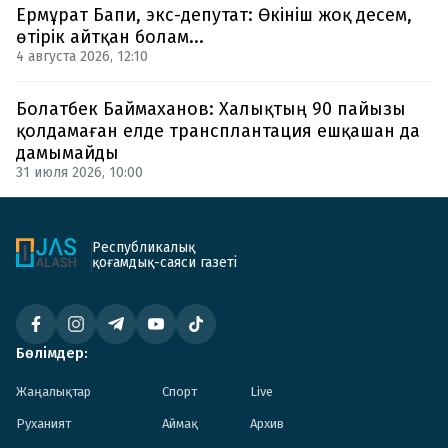
Ермұрат Бапи, экс-депутат: Өкініш жоқ десем,
өтірік айтқан болам...
4 августа 2026, 12:10
Болатбек Баймаханов: Халықтың 90 пайызы
қолдамаған елде трансплантация ешқашан да
дамымайды
31 июля 2026, 10:00
Республикалық
қоғамдық-саяси газеті
Бөлімдер:
Жаңалықтар
Спорт
Live
Руханият
Аймақ
Архив