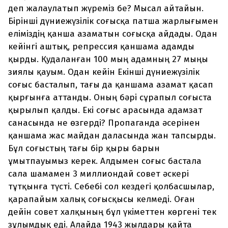
деп жалаулатып жүреміз бе? Мысал айтайын.
Бірінші дүниежүзілік соғысқа патша жарлығымен
еліміздің қанша азаматын соғысқа айдады. Одан
кейінгі аштық, репрессия қаншама адамды
қырды. Қудаланған 100 мың адамның 27 мыңы
зиялы қауым. Одан кейін Екінші дүниежүзілік
соғыс басталып, тағы да қаншама азамат қасап
қырғынға аттанды. Оның бәрі сұрапыл соғыста
қырылып қалды. Екі соғыс арасында адамзат
санасында не өзгерді? Пропаганда әсерінен
қаншама жас майдан даласында жан тапсырды.
Бұл соғыстың тағы бір қыры барын
ұмытпауымыз керек. Алдымен соғыс бастала
сала шамамен 3 миллиондай совет әскері
тұтқынға түсті. Себебі сол кездегі қолбасшылар,
қарапайым халық соғысқысы келмеді. Оған
дейін совет халқының бұл үкіметтен көргені тек
зұлымдық еді. Алайда 1943 жылдары қайта