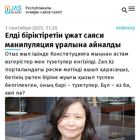
Республикалық
қоғамдық-саяси газеті
1 сентября 2025, 11:20
Кейіпкер
Жаңалықтар
Елді біріктіретін құжат саяси
Спорт
Газетке жазылу
Live
манипуляция құралына айналды
PDF форматтағы газетті ай сайын электронды
Руханият
Отыз жыл ішінде Конституцияға мыңнан астам
поштаңызға алып отырыңыз. Жаңа нөмір
Аймақ
шыққан сәтте сізге бірден жіберіледі. Тек email
өзгерістер мен түзетулер енгізілді. Zan.kz
Архив
енгізіңіз, біз қалғанын өзіміз жібереміз.
Заң және тәртіп
порталындағы ресми мәтінді ашып қарасаңыз,
бетінің үштен біріне жуығы қызыл түспен
Редакциямен байланыс
белгіленген, оның бәрі – түзетулер. Бұл – аз ба,
+7 708 604 51 06
көп пе?
Жарнама бөлімі
+7 701 220 64 52
Пошта
zhasalash100@gmail.com