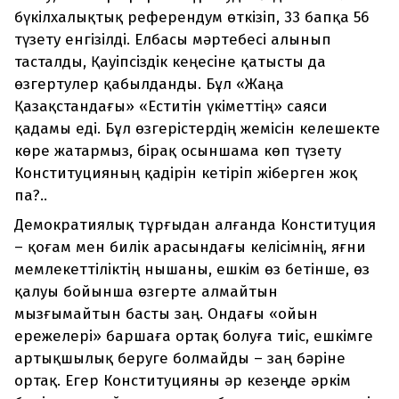
бүкілхалықтық референдум өткізіп, 33 бапқа 56
түзету енгізілді. Елбасы мәртебесі алынып
тасталды, Қауіпсіздік кеңесіне қатысты да
өзгертулер қабылданды. Бұл «Жаңа
Қазақстандағы» «Еститін үкіметтің» саяси
қадамы еді. Бұл өзгерістердің жемісін келешекте
көре жатармыз, бірақ осыншама көп түзету
Конституцияның қадірін кетіріп жіберген жоқ
па?..
Демократиялық тұрғыдан алғанда Конституция
– қоғам мен билік арасындағы келісімнің, яғни
мемлекеттіліктің нышаны, ешкім өз бетінше, өз
қалуы бойынша өзгерте алмайтын
мызғымайтын басты заң. Ондағы «ойын
ережелері» баршаға ортақ болуға тиіс, ешкімге
артықшылық беруге болмайды – заң бәріне
ортақ. Егер Конституцияны әр кезеңде әркім