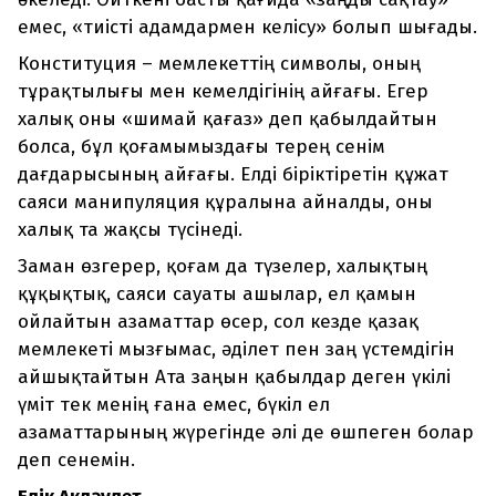
емес, «тиісті адамдармен келісу» болып шығады.
Конституция – мемлекеттің символы, оның
тұрақтылығы мен кемелдігінің айғағы. Егер
халық оны «шимай қағаз» деп қабылдайтын
болса, бұл қоғамымыздағы терең сенім
дағдарысының айғағы. Елді біріктіретін құжат
саяси манипуляция құралына айналды, оны
халық та жақсы түсінеді.
Заман өзгерер, қоғам да түзелер, халықтың
құқықтық, саяси сауаты ашылар, ел қамын
ойлайтын азаматтар өсер, сол кезде қазақ
мемлекеті мызғымас, әділет пен заң үстемдігін
айшықтайтын Ата заңын қабылдар деген үкілі
үміт тек менің ғана емес, бүкіл ел
азаматтарының жүрегінде әлі де өшпеген болар
деп сенемін.