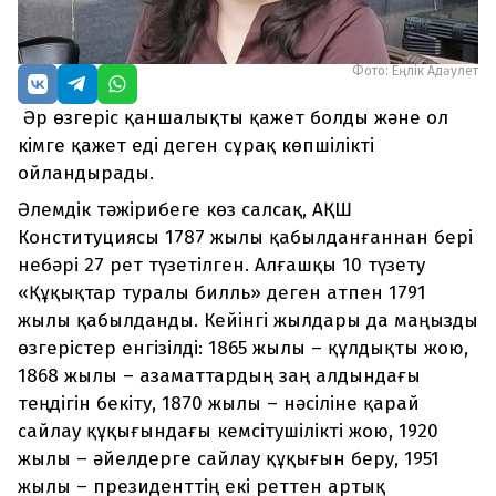
Фото: Еңлік Ақдәулет
Әр өзгеріс қаншалықты қажет болды және ол
кімге қажет еді деген сұрақ көпшілікті
ойландырады.
Әлемдік тәжірибеге көз салсақ, АҚШ
Конституциясы 1787 жылы қабылданғаннан бері
небәрі 27 рет түзетілген. Алғашқы 10 түзету
«Құқықтар туралы билль» деген атпен 1791
жылы қабылданды. Кейінгі жылдары да маңызды
өзгерістер енгізілді: 1865 жылы – құлдықты жою,
1868 жылы – азаматтардың заң алдындағы
теңдігін бекіту, 1870 жылы – нәсіліне қарай
сайлау құқығындағы кемсітушілікті жою, 1920
жылы – әйелдерге сайлау құқығын беру, 1951
жылы – президенттің екі реттен артық