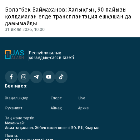
Болатбек Баймаханов: Халықтың 90 пайызы
қолдамаған елде трансплантация ешқашан да
дамымайды
31 июля 2026, 10:00
Республикалық
қоғамдық-саяси газеті
Бөлімдер:
Жаңалықтар
Спорт
Live
Руханият
Аймақ
Архив
Заң және тәртіп
Мекенжай:
Алматы қаласы. Жібек жолы көшесі 50. БЦ Квартал
Пошта: