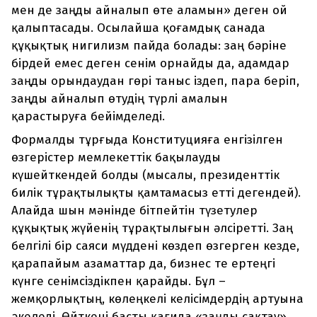
мен де заңды айналып өте аламын» деген ой
қалыптасады. Осылайша қоғамдық санада
құқықтық нигилизм пайда болады: заң бәріне
бірдей емес деген сенім орнайды да, адамдар
заңды орындаудан гөрі таныс іздеп, пара беріп,
заңды айналып өтудің түрлі амалын
қарастыруға бейімделеді.
Формалды тұрғыда Конституцияға енгізілген
өзгерістер мемлекеттік бақылауды
күшейткендей болды (мысалы, президенттік
билік тұрақтылықты қамтамасыз етті дегендей).
Алайда шын мәнінде бітпейтін түзетулер
құқықтық жүйенің тұрақтылығын әлсіретті. Заң
белгілі бір саяси мүддені көздеп өзгерген кезде,
қарапайым азаматтар да, бизнес те ертеңгі
күнге сенімсіздікпен қарайды. Бұл –
жемқорлықтың, көлеңкелі келісімдердің артуына
әкеледі. Өйткені басты қағида «заңды сақтау»