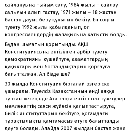
сайлануына тыйым салу, 1964 жылы – сайлау
салығын алып тастау, 1971 жылы – 18 жастан
бастап дауыс беру құқығын бекіту. Ең соңғы
түзету 1992 жылы қабылданып, ол
конгрессмендердің жалақысына қатысты болды.
Бұдан шығатын қорытынды: АҚШ
Конституциясына енгізілген әрбір түзету
демократияны күшейтуге, азаматтардың
құқықтары мен бостандықтарын қорғауға
бағытталған. Ал бізде ше?
30 жылда Конституция бірталай өзгеріске
ұшырады. Тәуелсіз Қазақстанның енді аяққа
тұрған кезеңінде Ата заңға енгізілген түзетулер
мемлекеттің саяси жүйесін қалыптастыруға,
билік институттарын бекітуге, қоғамдағы
тұрақтылықты қамтамасыз етуге бағытталды
деуге болады. Алайда 2007 жылдан бастап және