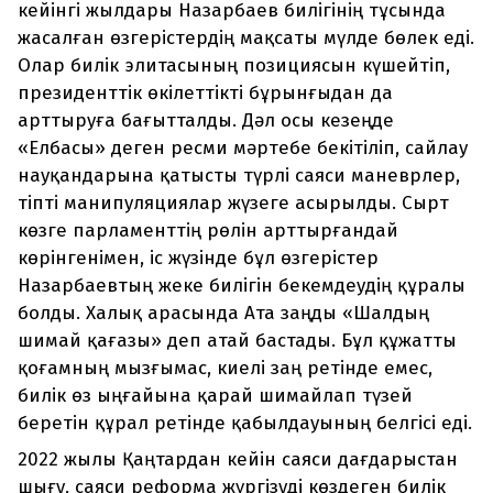
кейінгі жылдары Назарбаев билігінің тұсында
жасалған өзгерістердің мақсаты мүлде бөлек еді.
Олар билік элитасының позициясын күшейтіп,
президенттік өкілеттікті бұрынғыдан да
арттыруға бағытталды. Дәл осы кезеңде
«Елбасы» деген ресми мәртебе бекітіліп, сайлау
науқандарына қатысты түрлі саяси маневрлер,
тіпті манипуляциялар жүзеге асырылды. Сырт
көзге парламенттің рөлін арттырғандай
көрінгенімен, іс жүзінде бұл өзгерістер
Назарбаевтың жеке билігін бекемдеудің құралы
болды. Халық арасында Ата заңды «Шалдың
шимай қағазы» деп атай бастады. Бұл құжатты
қоғамның мызғымас, киелі заң ретінде емес,
билік өз ыңғайына қарай шимайлап түзей
беретін құрал ретінде қабылдауының белгісі еді.
2022 жылы Қаңтардан кейін саяси дағдарыстан
шығу, саяси реформа жүргізуді көздеген билік