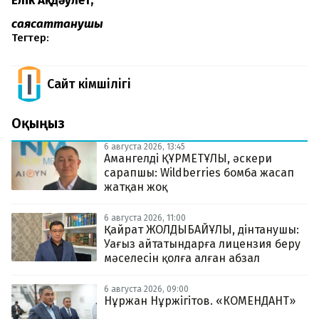
Еңлік Ақдәулет
,
саясаттанушы
Тегтер:
Сайт Әкімшілігі
Оқыңыз
6 августа 2026, 13:45
Амангелді ҚҰРМЕТҰЛЫ, әскери
сарапшы: Wildberries бомба жасап
жатқан жоқ
6 августа 2026, 11:00
Қайрат ЖОЛДЫБАЙҰЛЫ, дінтанушы:
Уағыз айтатындарға лицензия беру
мәселесін қолға алған абзал
6 августа 2026, 09:00
Нұржан Нұржігітов. «КОМЕНДАНТ»