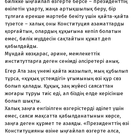
билікке ыңғайлап өзгерте берсе – президенттің
өкілетін ұзарту, жаңа артықшылық беру, бір
тұлғаға ерекше мәртебе бекіту үшін қайта-қайта
түзетсе – халық оны Конституция азаматтарды
қорғайтын, олардың құқығына кепіл болатын
емес, билік мүддесін сақтайтын құжат деп
қабылдайды.
Мұндай көзқарас, әрине, мемлекеттік
институттарға деген сенімді әлсіретері анық.
Егер Ата заң үнемі қайта жазылып, мың құбылып
тұрса, «құқық үстемдігі» ұғымының өзі құр сөз
болып қалады. Құқық, заң жүйесі саясаттан
жоғары тұруы тиіс еді, ал біздің елде керісінше
болып шықты.
Халық заңға енгізілген өзгерістерді әділет үшін
емес, саяси мақсатта қабылданатынын көрсе,
заңға деген құрмет те азаяды. «Президенттің өзі
Конституцияны өзіне ыңғайлап өзгерте алса,