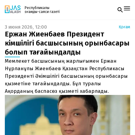
Республикалық
қоғамдық-саяси газеті
3 июня 2026, 12:00
Қоғам
Жаңалықтар
Ержан Жиенбаев Президент
Спорт
Газетке жазылу
Live
әкімшілігі басшысының орынбасары
PDF форматтағы газетті ай сайын электронды
Руханият
болып тағайындалды
поштаңызға алып отырыңыз. Жаңа нөмір
Аймақ
шыққан сәтте сізге бірден жіберіледі. Тек email
Архив
Мемлекет басшысының жарлығымен Ержан
енгізіңіз, біз қалғанын өзіміз жібереміз.
Заң және тәртіп
Нұрланұлы Жиенбаев Қазақстан Республикасы
Президенті Әкімшілігі басшысының орынбасары
Редакциямен байланыс
қызметіне тағайындалды. Бұл туралы
+7 708 604 51 06
Жарнама бөлімі
Ақорданың баспасөз қызметі хабарлады.
+7 701 220 64 52
Пошта
zhasalash100@gmail.com