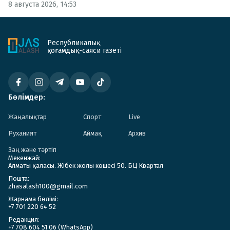
8 августа 2026, 14:53
Республикалық
қоғамдық-саяси газеті
Бөлімдер:
Жаңалықтар
Спорт
Live
Руханият
Аймақ
Архив
Заң және тәртіп
Мекенжай:
Алматы қаласы. Жібек жолы көшесі 50. БЦ Квартал
Пошта:
zhasalash100@gmail.com
Жарнама бөлімі:
+7 701 220 64 52
Редакция:
+7 708 604 51 06 (WhatsApp)