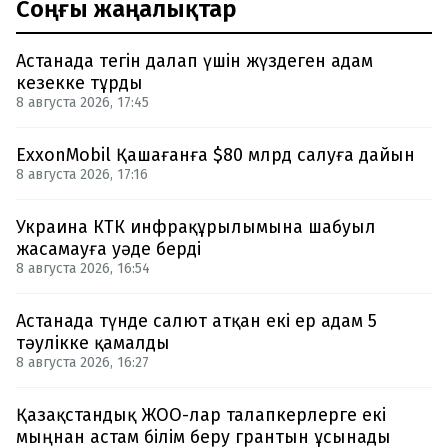
Соңғы жаңалықтар
Астанада тегін далап үшін жүздеген адам
кезекке тұрды
8 августа 2026, 17:45
ExxonMobil Қашағанға $80 млрд салуға дайын
8 августа 2026, 17:16
Украина КТК инфрақұрылымына шабуыл
жасамауға уәде берді
8 августа 2026, 16:54
Астанада түнде салют атқан екі ер адам 5
тәулікке қамалды
8 августа 2026, 16:27
Қазақстандық ЖОО-лар талапкерлерге екі
мыңнан астам білім беру грантын ұсынады