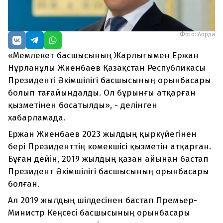
Фото: Ақорда
«Мемлекет басшысының Жарлығымен Ержан
Нұрланұлы Жиенбаев Қазақстан Республикасы
Президенті Әкімшілігі басшысының орынбасары
болып тағайындалды. Ол бұрынғы атқарған
қызметінен босатылды», - делінген
хабарламада.
Ержан Жиенбаев 2023 жылдың қыркүйегінен
бері Президенттің көмекшісі қызметін атқарған.
Бұған дейін, 2019 жылдың қазан айынан бастап
Президент Әкімшілігі басшысының орынбасары
болған.
Ал 2019 жылдың шілдесінен бастап Премьер-
Министр Кеңсесі басшысының орынбасары