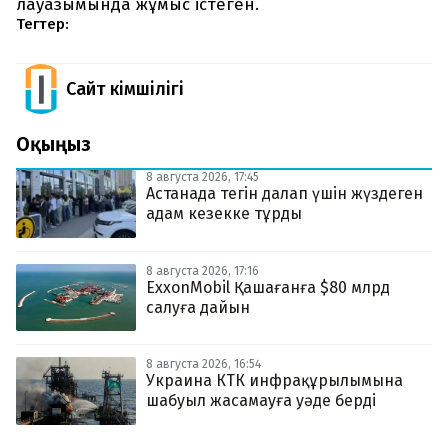
лауазымында жұмыс істеген.
Тегтер:
Сайт Әкімшілігі
Оқыңыз
8 августа 2026, 17:45
Астанада тегін далап үшін жүздеген
адам кезекке тұрды
8 августа 2026, 17:16
ExxonMobil Қашағанға $80 млрд
салуға дайын
8 августа 2026, 16:54
Украина КТК инфрақұрылымына
шабуыл жасамауға уәде берді