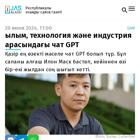
Республикалық
қоғамдық-саяси газеті
20 июня 2024, 11:00
Live
Жаңалықтар
Ғылым, технология және индустрия
Спорт
Газетке жазылу
Live
арасындағы чат GPT
PDF форматтағы газетті ай сайын электронды
Руханият
Қазір ең өзекті мәселе чат GPT болып тұр. Бұл
поштаңызға алып отырыңыз. Жаңа нөмір
Аймақ
шыққан сәтте сізге бірден жіберіледі. Тек email
саланы алғаш Илон Маск бастап, кейіннен өзі
Архив
енгізіңіз, біз қалғанын өзіміз жібереміз.
Заң және тәртіп
бір-екі жылдан соң шығып кетті.
Редакциямен байланыс
+7 708 604 51 06
Жарнама бөлімі
+7 701 220 64 52
Пошта
zhasalash100@gmail.com
Фото: Болыс Сәбитбек