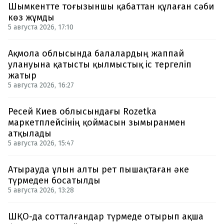
Шымкентте тоғызыншы қабаттан құлаған сәби
көз жұмды
5 августа 2026, 17:10
Ақмола облысында балалардың жаппай
улануына қатысты қылмыстық іс тергеліп
жатыр
5 августа 2026, 16:27
Ресей Киев облысындағы Rozetka
маркетплейсінің қоймасын зымыранмен
атқылады
5 августа 2026, 15:47
Атырауда ұлын алты рет пышақтаған әке
түрмеден босатылды
5 августа 2026, 13:28
ШҚО-да сотталғандар түрмеде отырып ақша