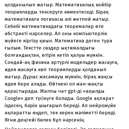
қолданылып жатыр. Математикалық кейбір
теорияларды тексеруге көмектеседі. Бірақ
математикаға логикасы әлі жетпей жатыр.
Себебі математикадағы теоремалар өте
абстракті нәрселер. Ал оны компьютерлік
жүйеге кіргізу қиын. Математика деген тура
ғылым. Текстте сөздер ықтималдығы
болғандықтан, өтірік кетіп қалуы мүмкін.
Сондай-ақ физика әртүрлі модельдер жасауға,
идея жасауға көп теорияларды қолданып
жатыр. Дұрыс жасамауы мүмкін, бірақ жақсы
идея бере алады. Өйткені ол жан-жақты
қарастырады. Жалпы чат gpt-ді «ақылды
Coogle» деп түсінуге болады. Google ақпарат
іздесең, бәрін шығарып береді. Ал нейрожүйе
ақпаратты өңдеп, тек керек мәліметті береді.
Яғни деңгейі бөлек бұл нәрсенің.