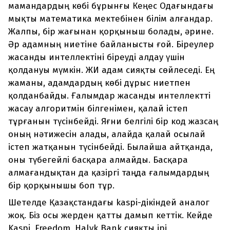
мамандардың көбі бұрынғы Кеңес Одағындағы
мықты математика мектебінен білім алғандар.
Жалпы, бір жағынан қорқыныш болады, әрине.
Әр адамның ниетіне байланысты ғой. Біреулер
жасанды интеллектіні біреуді алдау үшін
қолдануы мүмкін. ЖИ адам сияқты сөйлеседі. Ең
жаманы, адамдардың көбі дұрыс ниетпен
қолданбайды. Ғалымдар жасанды интеллектті
жасау алгоритмін білгенімен, қалай істеп
тұрғанын түсінбейді. Яғни белгілі бір код жазсаң
оның нәтижесін алады, алайда қалай осылай
істеп жатқанын түсінбейді. Былайша айтқанда,
оны түбегейлі басқара алмайды. Басқара
алмағандықтан да қазіргі таңда ғалымдардың
бір қорқынышы боп тұр.
Шетелде Қазақстандағы kaspi-дікіндей аналог
жоқ. Біз осы жерден қатты дамып кеттік. Кейде
Kaspi, Freedom, Halyk Bank сияқты ірі