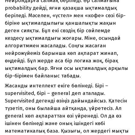
Нейрондарға салмақ беріледі. Әр салмағына
probability дейді, яғни қазақша ықтималдық
беріледі. Мәселен, «үстел» мен «кофе» сөзі бір-
біріне ықтималдылығы қаншалықты жақын
деген сияқты. Бұл екі сөздің бір сөйлемде
кездесу ықтималдығы жоғары. Міне, осындай
алгоритммен жасалады. Соңғы жасаған
нейрожүйеміз барынша көп ақпарат жинап,
өңдейді. Бұл жерде аса бір логика жоқ, бірақ
ықтималдық бар. Яғни осы ықтималдық арқылы
бір-бірімен байланыс табады.
Жасанды интеллект екіге бөлінеді. Бірі –
supervisited, бірі – general деп аталады.
Supervisited дегенді өзіңіз дайындайсыз. Қатесін
түзетіп, оны былайша айтқанда, үйретесіз. Ал
general көп ақпараттан өзі үйренеді. Ол да өз
ішінен бөлінеді және оның ішіндегі көбі
математикалық база. Қызығы, ол жердегі мықты