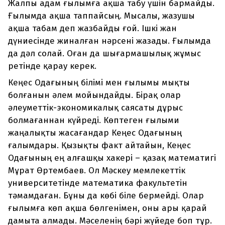
Жалпы адам ғылымға ақша табу үшін бармайды.
Ғылымда ақша таппайсың. Мысалы, жазушы
ақша табам деп жазбайды ғой. Ішкі жан
дүниесінде жиналған нәрсені жазады. Ғылымда
да дәл солай. Оған да шығармашылық жұмыс
ретінде қарау керек.
Кеңес Одағының білімі мен ғылымы мықты
болғанын әлем мойындайды. Бірақ олар
әлеуметтік-экономикалық саясаты дұрыс
болмағаннан күйреді. Көптеген ғылыми
жаңалықты жасағандар Кеңес Одағының
ғалымдары. Қызықты факт айтайын, Кеңес
Одағының ең алғашқы хакері – қазақ математигі
Мұрат Өртембаев. Ол Мәскеу мемлекеттік
университетінде математика факультетін
тәмамдаған. Бұны да көбі біле бермейді. Олар
ғылымға көп ақша бөлгенімен, оны ары қарай
дамыта алмады. Мәселенің бәрі жүйеде боп тұр.