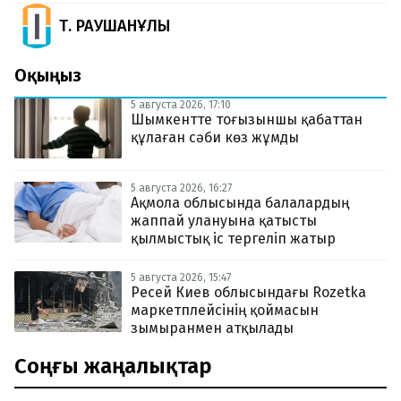
Т. РАУШАНҰЛЫ
Оқыңыз
5 августа 2026, 17:10
Шымкентте тоғызыншы қабаттан
құлаған сәби көз жұмды
5 августа 2026, 16:27
Ақмола облысында балалардың
жаппай улануына қатысты
қылмыстық іс тергеліп жатыр
5 августа 2026, 15:47
Ресей Киев облысындағы Rozetka
маркетплейсінің қоймасын
зымыранмен атқылады
Соңғы жаңалықтар