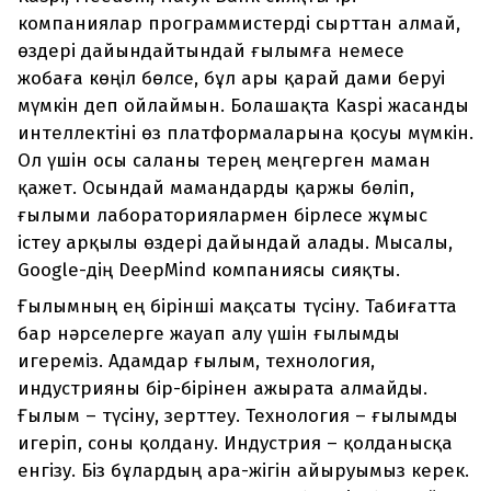
компаниялар программистерді сырттан алмай,
өздері дайындайтындай ғылымға немесе
жобаға көңіл бөлсе, бұл ары қарай дами беруі
мүмкін деп ойлаймын. Болашақта Kaspi жасанды
интеллектіні өз платформаларына қосуы мүмкін.
Ол үшін осы саланы терең меңгерген маман
қажет. Осындай мамандарды қаржы бөліп,
ғылыми лабораториялармен бірлесе жұмыс
істеу арқылы өздері дайындай алады. Мысалы,
Google-дің DeepMind компаниясы сияқты.
Ғылымның ең бірінші мақсаты түсіну. Табиғатта
бар нәрселерге жауап алу үшін ғылымды
игереміз. Адамдар ғылым, технология,
индустрияны бір-бірінен ажырата алмайды.
Ғылым – түсіну, зерттеу. Технология – ғылымды
игеріп, соны қолдану. Индустрия – қолданысқа
енгізу. Біз бұлардың ара-жігін айыруымыз керек.