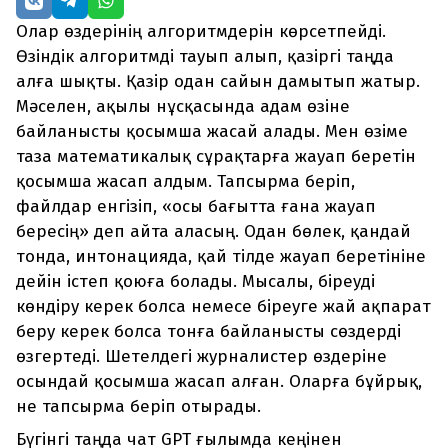
Олар өздерінің алгоритмдерін көрсетпейді.
Өзіндік алгоритмді тауып алып, қазіргі таңда
алға шықты. Қазір одан сайын дамытып жатыр.
Мәселен, ақылы нұсқасында адам өзіне
байланысты қосымша жасай алады. Мен өзіме
таза математикалық сұрақтарға жауап беретін
қосымша жасап алдым. Тапсырма беріп,
файлдар енгізіп, «осы бағытта ғана жауап
бересің» деп айта аласың. Одан бөлек, қандай
тонда, интонацияда, қай тілде жауап беретініне
дейін істеп қоюға болады. Мысалы, біреуді
көндіру керек болса немесе біреуге жай ақпарат
беру керек болса тонға байланысты сөздерді
өзгертеді. Шетелдегі журналистер өздеріне
осындай қосымша жасап алған. Оларға бұйрық,
не тапсырма беріп отырады.
Бүгінгі таңда чат GPT ғылымда кеңінен