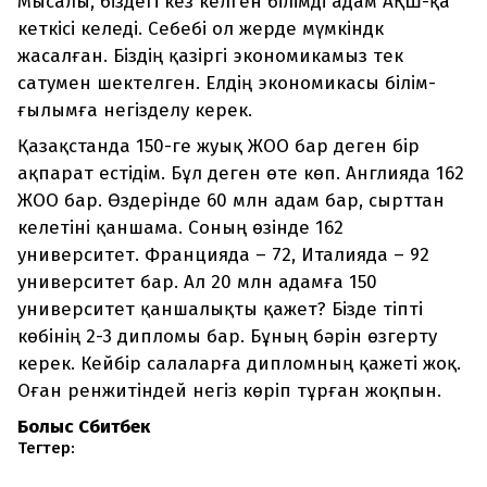
Мысалы, біздегі кез келген білімді адам АҚШ-қа
кеткісі келеді. Себебі ол жерде мүмкіндк
жасалған. Біздің қазіргі экономикамыз тек
сатумен шектелген. Елдің экономикасы білім-
ғылымға негізделу керек.
Қазақстанда 150-ге жуық ЖОО бар деген бір
ақпарат естідім. Бұл деген өте көп. Англияда 162
ЖОО бар. Өздерінде 60 млн адам бар, сырттан
келетіні қаншама. Соның өзінде 162
университет. Францияда – 72, Италияда – 92
университет бар. Ал 20 млн адамға 150
университет қаншалықты қажет? Бізде тіпті
көбінің 2-3 дипломы бар. Бұның бәрін өзгерту
керек. Кейбір салаларға дипломның қажеті жоқ.
Оған ренжитіндей негіз көріп тұрған жоқпын.
Болыс Сәбитбек
Тегтер: