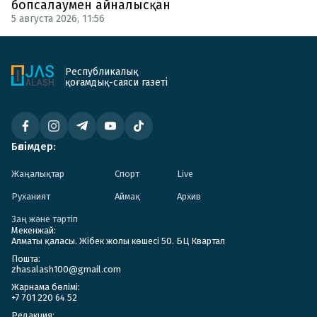
бопсалаумен айналысқан
5 августа 2026, 11:56
Республикалық
қоғамдық-саяси газеті
Бөлімдер:
Жаңалықтар
Спорт
Live
Руханият
Аймақ
Архив
Заң және тәртіп
Мекенжай:
Алматы қаласы. Жібек жолы көшесі 50. БЦ Квартал
Пошта:
zhasalash100@gmail.com
Жарнама бөлімі:
+7 701 220 64 52
Редакция: