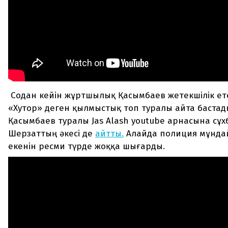
Содан кейін жұртшылық Қасымбаев жетекшілік ете
«Хутор» деген қылмыстық топ туралы айта бастады
Қасымбаев туралы Jas Alash youtube арнаcына сұх
Шерзаттың әкесі де
айтты.
Алайда полиция мұнда
екенін ресми түрде жоққа шығарды.