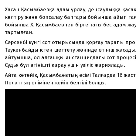
Хасан Қасымбаевқа адам ұрлау, денсаулыққа қаса
келтіру және бопсалау баптары бойынша айып тағы
бойынша Х. Қасымбаевпен бірге тағы бес адам жа
тартылған.
Сәрсенбі күнгі сот отырысында қорғау тарапы про
Тәукенбайды істен шеттету жөнінде өтініш жасады
айтуынша, ол алғашқы инстанциядағы сот процесі
Судья бұл өтінішті қарау үшін үзіліс жариялады.
Айта кетейік, Қасымбаевтың есімі Талғарда 16 жас
Полаттың өлімінен кейін белгілі болды.