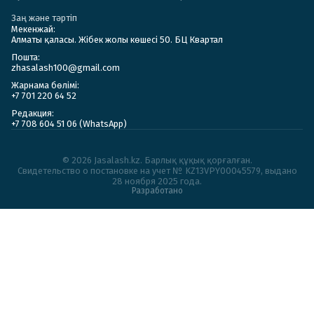
Заң және тәртіп
Мекенжай:
Алматы қаласы. Жібек жолы көшесі 50. БЦ Квартал
Пошта:
zhasalash100@gmail.com
Жарнама бөлімі:
+7 701 220 64 52
Редакция:
+7 708 604 51 06 (WhatsApp)
© 2026 Jasalash.kz. Барлық құқық қорғалған.
Cвидетельство о постановке на учет № KZ13VPY00045579, выдано
28 ноября 2025 года.
Разработано