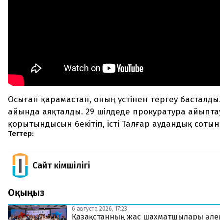
Осыған қарамастан, оның үстінен тергеу басталды.
айында аяқталды. 29 шілдеде прокуратура айыпта
қорытындысын бекітіп, істі Талғар аудандық сотына
Тегтер:
Сайт Әкімшілігі
Оқыңыз
6 августа 2026, 17:23
Қазақстанның жас шахматшылары әле