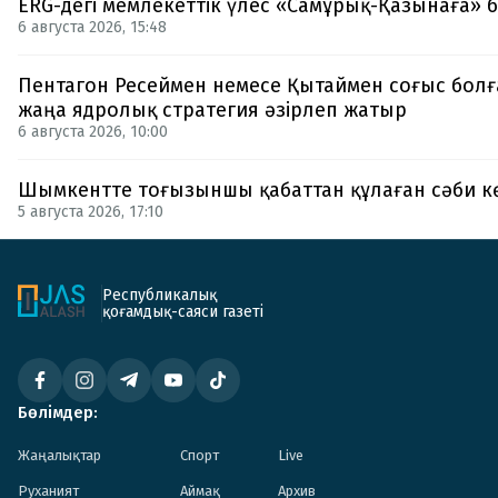
ERG-дегі мемлекеттік үлес «Самұрық-Қазынаға» б
6 августа 2026, 15:48
Пентагон Ресеймен немесе Қытаймен соғыс болғ
жаңа ядролық стратегия әзірлеп жатыр
6 августа 2026, 10:00
Шымкентте тоғызыншы қабаттан құлаған сәби к
5 августа 2026, 17:10
Республикалық
қоғамдық-саяси газеті
Бөлімдер:
Жаңалықтар
Спорт
Live
Руханият
Аймақ
Архив