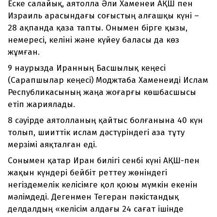
Еске салайық, аятолла Әли Хаменеи АҚШ пен
Израиль арасындағы соғыстың алғашқы күні –
28 ақпанда қаза тапты. Онымен бірге қызы,
немересі, келіні және күйеу баласы да көз
жұмған.
9 наурызда Иранның Басшылық кеңесі
(Сарапшылар кеңесі) Моджтаба Хаменеиді Ислам
Республикасының жаңа жоғарғы көшбасшысы
етіп жариялады.
8 сәуірде аятолланың қайтыс болғанына 40 күн
толып, шииттік ислам дәстүріндегі аза тұту
мерзімі аяқталған еді.
Сонымен қатар Иран билігі сенбі күні АҚШ-пен
жақын күндері бейбіт реттеу жөніндегі
негіздемелік келісімге қол қоюы мүмкін екенін
мәлімдеді. Дегенмен Тегеран пәкістандық
делдалдың «келісім алдағы 24 сағат ішінде