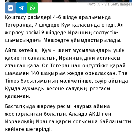
Фото: AFP via Getty Images
Қоштасу рәсімдері 4-6 шілде аралығында
Тегеранда, 7 шілдеде Құм қаласында өтеді. Ал
жерлеу рәсімі 9 шілдеде Иранның солтүстік-
шығысындағы Мешхедте ұйымдастырылады.
Айта кетейік, Құм – шиит мұсылмандары үшін
қасиетті саналатын, Иранның діни астанасы
атанған қала. Ол Тегераннан оңтүстікке қарай
шамамен 140 шақырым жерде орналасқан. The
Times басылымының мәліметінше, сәуір айында
Құмда ауқымды кесене салудың іргетасы
қаланған.
Бастапқыда жерлеу рәсімі наурыз айына
жоспарланған болатын. Алайда АҚШ пен
Израильдің Иранға қарсы соғысына байланысты
кейінге шегерілді.