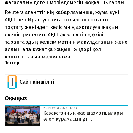
жасалады» деген мәлімдемесін жоққа шығарды.
Reuters агенттігінің хабарлауынша, жұма күні
АҚШ пен Иран үш айға созылған соғысты
тоқтату жөніндегі келісімнің аяқталуға жақын
екенін растаған. АҚШ әкімшілігінің өкілі
тараптардың келісім мәтінін мақұлдағанын және
алдын ала құжатқа жақын күндері қол
қойылатынын мәлімдеген.
Тегтер:
Сайт Әкімшілігі
Оқыңыз
6 августа 2026, 17:23
Қазақстанның жас шахматшылары
әлем құрамасын ұтты