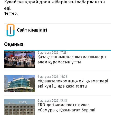
Кувейтке қарай дрон жіберілгені хабарланған
еді.
Тегтер:
Сайт Әкімшілігі
Оқыңыз
6 августа 2026, 17:23
Қазақстанның жас шахматшылары
әлем құрамасын ұтты
6 августа 2026, 16:28
«Қазақтелекомның» екі қызметкері
екі күн ішінде қаза тапты
6 августа 2026, 15:48
ERG-дегі мемлекеттік үлес
«Самұрық-Қазынаға» берілді