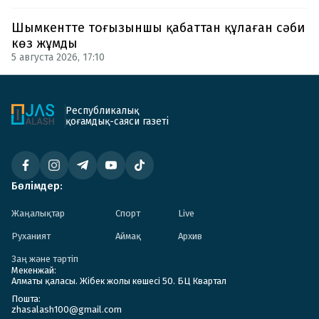
Шымкентте тоғызыншы қабаттан құлаған сәби
көз жұмды
5 августа 2026, 17:10
Республикалық
қоғамдық-саяси газеті
Бөлімдер:
Жаңалықтар
Спорт
Live
Руханият
Аймақ
Архив
Заң және тәртіп
Мекенжай:
Алматы қаласы. Жібек жолы көшесі 50. БЦ Квартал
Пошта:
zhasalash100@gmail.com