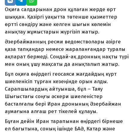
Оқиға салдарынан дрон құлаған жерде өрт
шыққан. Қазіргі уақытта төтенше қызметтер
өртті сөндіру және келген шығын көлемін
анықтау жұмыстарын жүргізіп жатыр.
Әзербайжанның ресми ведомстволары әзірге
қаза тапқандар немесе жараланғандар туралы
ақпарат бермеді. Сондай-ақ дронның нақты түрі
мен оның ұшу мақсаты да анықталып жатыр.
Бұл оқиға өңірдегі геосаяси жағдайдың күрт
шиеленісіп тұрған кезеңінде орын алды.
Сарапшылардың айтуынша, бұл – Таяу
Шығыстағы соңғы әскери шиеленістер
басталғалы бері Иран дронының Әзербайжан
аумағына алғаш рет тікелей құлауы.
Бұған дейін Иран тарапынан өңірдегі бірнеше
ел бағытына, соның ішінде БАӘ, Катар және