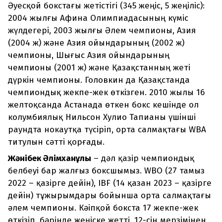
Әуесқой бокстағы жетістігі (345 жеңіс, 5 жеңіліс):
2004 жылғы Афина Олимпиадасының күміс
жүлдегері, 2003 жылғы Әлем чемпионы, Азия
(2004 ж) және Азия ойындарының (2002 ж)
чемпионы, Шығыс Азия ойындарының
чемпионы (2001 ж) және Қазақстанның жеті
дүркін чемпионы. Головкин да Қазақстанда
чемпиондық жекпе-жек өткізген. 2010 жылы 16
желтоқсанда Астанада өткен бокс кешінде ол
колумбиялық Нильсон Хулио Тапианы үшінші
раундта нокаутқа түсіріп, орта салмақтағы WBA
титулын сәтті қорғады.
Жәнібек Әлімханұлы
– дәл қазір чемпиондық
белбеуі бар жалғыз боксшымыз. WBO (27 тамыз
2022 – қазірге дейін), IBF (14 қазан 2023 – қазірге
дейін) тұжырымдары бойынша орта салмақтағы
әлем чемпионы. Кәіпқой бокста 17 жекпе-жек
өткізіп, бәрінде жеңіске жетті, 12-сін мерзімінен