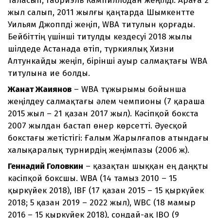
таласып, Габриэль Кампиллодан жеңілді. Араға 2
жыл салып, 2011 жылғы қаңтарда Шымкентте
Уильям Джоппді жеңіп, WBA титулын қорғады.
Бейбіттің үшінші титулды кездесуі 2018 жылы
шілдеде Астанада өтіп, түркиялық Хизни
Алтункайды жеңіп, бірінші ауыр салмақтағы WBA
титулына ие болды.
Жанат Жақиянов
– WBA тұжырымы бойынша
жеңілдеу салмақтағы әлем чемпионы (7 қараша
2015 жыл – 21 қазан 2017 жыл). Кәсіпқой бокста
2007 жылдан бастап өнер көрсетті. Әуесқой
бокстағы жетістігі: Ғалым Жарылғапов атындағы
халықаралық турнирдің жеңімпазы (2006 ж).
Геннадий Головкин
– қазақтан шыққан ең даңқты
кәсіпқой боксшы. WBA (14 тамыз 2010 – 15
қыркүйек 2018), IBF (17 қазан 2015 – 15 қыркүйек
2018; 5 қазан 2019 – 2022 жыл), WBC (18 мамыр
2016 – 15 қыркүйек 2018), сондай-ақ IBO (9