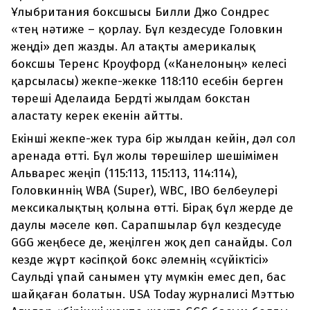
Ұлыбритания боксшысы Билли Джо Сондрес
«тең нәтиже – қорлау. Бұл кездесуде Головкин
жеңді» деп жазды. Ал атақты америкалық
боксшы Теренс Кроуфорд («Канелоның» келесі
қарсыласы) жекпе-жекке 118:110 есебін берген
төреші Аделаида Бердті жылдам бокстан
аластату керек екенін айтты.
Екінші жекпе-жек тура бір жылдан кейін, дәл сол
аренада өтті. Бұл жолы төрешілер шешімімен
Альварес жеңіп (115:113, 115:113, 114:114),
Головкиннің WBA (Super), WBC, IBO белбеулері
мексикалықтың қолына өтті. Бірақ бұл жерде де
даулы мәселе көп. Сарапшылар бұл кездесуде
GGG жеңбесе де, жеңілген жоқ деп санайды. Сол
кезде жұрт кәсіпқой бокс әлемнің «сүйіктісі»
Саульді ұпай санымен ұту мүмкін емес деп, бас
шайқаған болатын. USA Today журналисі Мэттью