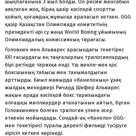
шықпағанына 3 жыл болды. Ол ресми мансабын
аяқтаған жоқ, бірақ қазір кәсіпқой спортты
қойып, қоғамдық жұмысқа араласып кеткен. GGG
қазір Қазақстан Олимпиада комитетінің
президенті әрі су жаңа World Boxing ұйымының
Олимпиадалық комиссияның төрағасы.
Головкин мен Альварес арасындағы текетірес
ХХІ ғасырдағы ең таңғаларлық трилогиялардың
бірі ретінде тарихқа енді. Үш жекпе-жек қос
боксшының табысы мен танымалдығын
арттырды. Биыл мамырда «Канелоның» ұзақ
жылдық менеджері Ричард Шефер Альварес
жақын арада кәсіпқой бокс тарихындағы
алғашқы миллиардер атанатынын айтып, бұған
Головкинмен болған трилогия үлкен әсер
еткенін мойындады. Сондай-ақ «Канело» GGG-
мен текетіресі туралы деректі фильмді түсіруге
кірісіп кеткен көрінеді.