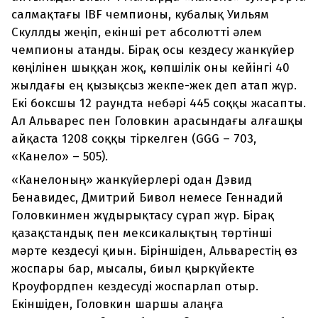
салмақтағы IBF чемпионы, кубалық Уильям
Скуллды жеңіп, екінші рет абсолютті әлем
чемпионы атанды. Бірақ осы кездесу жанкүйер
көңілінен шыққан жоқ, көпшілік оны кейінгі 40
жылдағы ең қызықсыз жекпе-жек деп атап жүр.
Екі боксшы 12 раундта небәрі 445 соққы жасапты.
Ал Альварес пен Головкин арасындағы алғашқы
айқаста 1208 соққы тіркелген (GGG – 703,
«Канело» – 505).
«Канелоның» жанкүйерлері одан Дэвид
Бенавидес, Дмитрий Бивол немесе Геннадий
Головкинмен жұдырықтасу сұрап жүр. Бірақ
қазақстандық пен мексикалықтың төртінші
мәрте кездесуі қиын. Біріншіден, Альварестің өз
жоспары бар, мысалы, биыл қыркүйекте
Кроуфордпен кездесуді жоспарлап отыр.
Екіншіден, Головкин шаршы алаңға