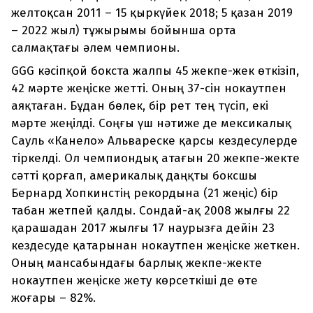
желтоқсан 2011 – 15 қыркүйек 2018; 5 қазан 2019
– 2022 жыл) тұжырымы бойынша орта
салмақтағы әлем чемпионы.
GGG кәсіпқой бокста жалпы 45 жекпе-жек өткізіп,
42 мәрте жеңіске жетті. Оның 37-сін нокаутпен
аяқтаған. Бұдан бөлек, бір рет тең түсіп, екі
мәрте жеңілді. Соңғы үш нәтиже де мексикалық
Сауль «Канело» Альвареске қарсы кездесулерде
тіркелді. Ол чемпиондық атағын 20 жекпе-жекте
сәтті қорғап, америкалық даңқты боксшы
Бернард Хопкинстің рекордына (21 жеңіс) бір
табан жетпей қалды. Сондай-ақ 2008 жылғы 22
қарашадан 2017 жылғы 17 наурызға дейін 23
кездесуде қатарынан нокаутпен жеңіске жеткен.
Оның мансабындағы барлық жекпе-жекте
нокаутпен жеңіске жету көрсеткіші де өте
жоғары – 82%.