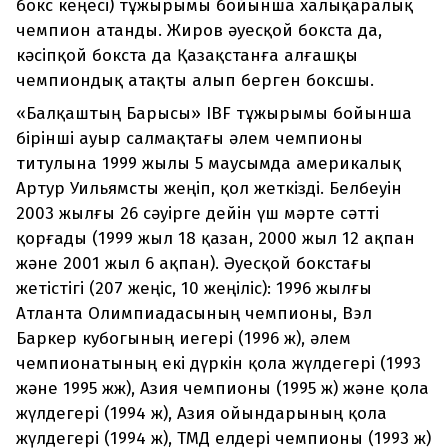
бокс кеңесі) тұжырымы бойынша халықаралық
чемпион атанды. Жиров әуесқой бокста да,
кәсіпқой бокста да Қазақстанға алғашқы
чемпиондық атақты алып берген боксшы.
«Балқаштың Барысы» IBF тұжырымы бойынша
бірінші ауыр салмақтағы әлем чемпионы
титулына 1999 жылы 5 маусымда америкалық
Артур Уильямсты жеңіп, қол жеткізді. Белбеуін
2003 жылғы 26 сәуірге дейін үш мәрте сәтті
қорғады (1999 жыл 18 қазан, 2000 жыл 12 ақпан
және 2001 жыл 6 ақпан). Әуесқой бокстағы
жетістігі (207 жеңіс, 10 жеңіліс): 1996 жылғы
Атланта Олимпиадасының чемпионы, Вэл
Баркер кубогының иегері (1996 ж), әлем
чемпионатының екі дүркін қола жүлдегері (1993
және 1995 жж), Азия чемпионы (1995 ж) және қола
жүлдегері (1994 ж), Азия ойындарының қола
жүлдегері (1994 ж), ТМД елдері чемпионы (1993 ж)