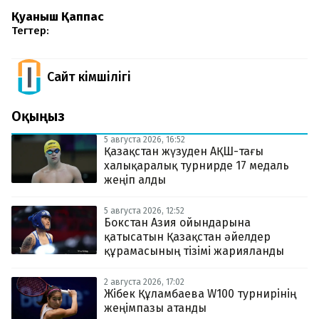
Қуаныш Қаппас
Тегтер:
Сайт Әкімшілігі
Оқыңыз
5 августа 2026, 16:52
Қазақстан жүзуден АҚШ-тағы
халықаралық турнирде 17 медаль
жеңіп алды
5 августа 2026, 12:52
Бокстан Азия ойындарына
қатысатын Қазақстан әйелдер
құрамасының тізімі жарияланды
2 августа 2026, 17:02
Жібек Құламбаева W100 турнирінің
жеңімпазы атанды