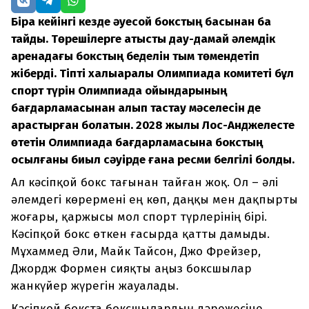
Бірақ кейінгі кезде әуесқой бокстың басынан бақ
тайды. Төрешілерге қатысты дау-дамай әлемдік
аренадағы бокстың беделін тым төмендетіп
жіберді. Тіпті халықаралық Олимпиада комитеті бұл
спорт түрін Олимпиада ойындарының
бағдарламасынан алып тастау мәселесін де
қарастырған болатын. 2028 жылы Лос-Анджелесте
өтетін Олимпиада бағдарламасына бокстың
қосылғаны биыл сәуірде ғана ресми белгілі болды.
Ал кәсіпқой бокс тағынан тайған жоқ. Ол – әлі
әлемдегі көрермені ең көп, даңқы мен дақпырты
жоғары, қаржысы мол спорт түрлерінің бірі.
Кәсіпқой бокс өткен ғасырда қатты дамыды.
Мұхаммед Әли, Майк Тайсон, Джо Фрейзер,
Джордж Формен сияқты аңыз боксшылар
жанкүйер жүрегін жауалады.
Кәсіпқой бокста боксшылардың дәрежесіне