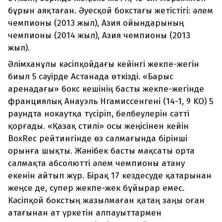
бұрын аяқтаған. Әуесқой бокстағы жетістігі: әлем
чемпионы (2013 жыл), Азия ойындарының
чемпионы (2014 жыл), Азия чемпионы (2013
жыл).
Әлімханұлы кәсіпқойдағы кейінгі жекпе-жегін
биыл 5 сәуірде Астанада өткізді. «Барыс
аренадағы» бокс кешінің басты жекпе-жегінде
франциялық Анауэль Нгамиссенгені (14-1, 9 KO) 5
раундта нокаутқа түсіріп, белбеулерін сәтті
қорғады. «Қазақ стилі» осы жеңісінен кейін
BoxRec рейтингінде өз салмағында бірінші
орынға шықты. Жәнібек басты мақсаты орта
салмақта абсолютті әлем чемпионы атану
екенін айтып жүр. Бірақ 17 кездесуде қатарынан
жеңсе де, супер жекпе-жек бұйырар емес.
Кәсіпқой бокстың жазылмаған қатаң заңы оған
атағынан ат үркетін алпауыттармен