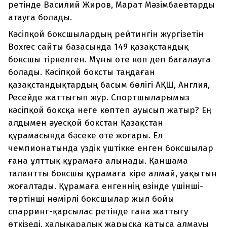
ретінде Василий Жиров, Марат Мәзiмбаевтарды
атауға болады.
Кәсіпқой боксшылардың рейтингін жүргізетін
Boxrec сайты базасында 149 қазақстандық
боксшы тіркелген. Мұны өте көп деп бағалауға
болады. Кәсіпқой боксты таңдаған
қазақстандықтардың басым бөлігі АҚШ, Англия,
Ресейде жаттығып жүр. Спортшыларымыз
кәсіпқой боксқа неге көптеп ауысып жатыр? Ең
алдымен әуесқой бокстан Қазақстан
құрамасында бәсеке өте жоғары. Ел
чемпионатында үздік үштікке енген боксшылар
ғана ұлттық құрамаға алынады. Қаншама
талантты боксшы құрамаға кіре алмай, уақытын
жоғалтады. Құрамаға енгеннің өзінде үшінші-
төртінші нөмірлі боксшылар жыл бойы
спарринг-қарсылас ретінде ғана жаттығу
өткізеді, халықаралық жарысқа қатыса алмауы