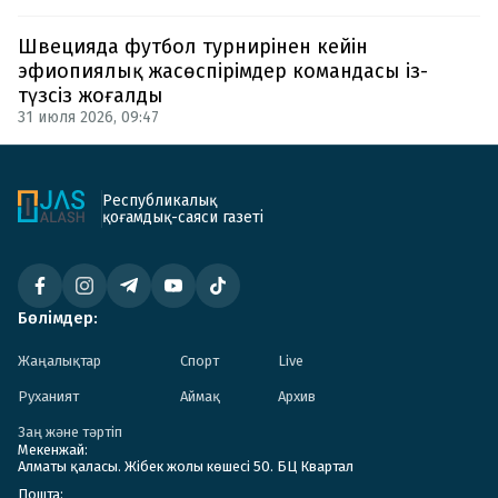
Швецияда футбол турнирінен кейін
эфиопиялық жасөспірімдер командасы із-
түзсіз жоғалды
31 июля 2026, 09:47
Республикалық
қоғамдық-саяси газеті
Бөлімдер:
Жаңалықтар
Спорт
Live
Руханият
Аймақ
Архив
Заң және тәртіп
Мекенжай:
Алматы қаласы. Жібек жолы көшесі 50. БЦ Квартал
Пошта: