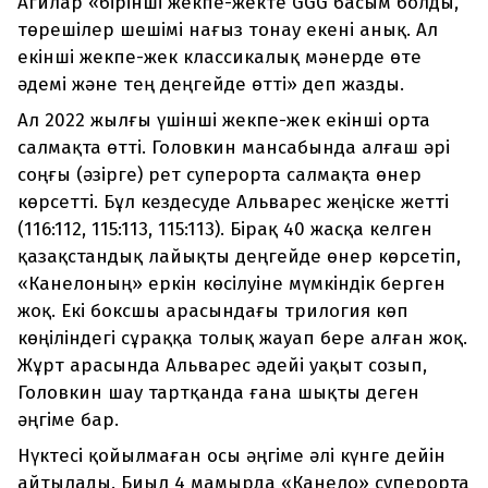
Агилар «бірінші жекпе-жекте GGG басым болды,
төрешілер шешімі нағыз тонау екені анық. Ал
екінші жекпе-жек классикалық мәнерде өте
әдемі және тең деңгейде өтті» деп жазды.
Ал 2022 жылғы үшінші жекпе-жек екінші орта
салмақта өтті. Головкин мансабында алғаш әрі
соңғы (әзірге) рет суперорта салмақта өнер
көрсетті. Бұл кездесуде Альварес жеңіске жетті
(116:112, 115:113, 115:113). Бірақ 40 жасқа келген
қазақстандық лайықты деңгейде өнер көрсетіп,
«Канелоның» еркін көсілуіне мүмкіндік берген
жоқ. Екі боксшы арасындағы трилогия көп
көңіліндегі сұраққа толық жауап бере алған жоқ.
Жұрт арасында Альварес әдейі уақыт созып,
Головкин шау тартқанда ғана шықты деген
әңгіме бар.
Нүктесі қойылмаған осы әңгіме әлі күнге дейін
айтылады. Биыл 4 мамырда «Канело» суперорта