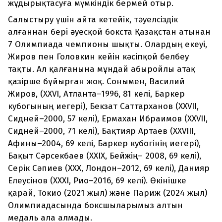
жұдырықтасуға мүмкіндік бермей отыр.
Салыстыру үшін айта кетейік, тәуелсіздік
алғаннан бері әуесқой бокста Қазақстан атынан
7 Олимпиада чемпионы шықты. Олардың екеуі,
Жиров пен Головкин кейін кәсіпқой белбеу
тақты. Ал қалғанына мұндай абыройлы атақ
қазірше бұйырған жоқ. Сонымен, Василий
Жиров, (XXVI, Атланта–1996, 81 келі, Баркер
кубогының иегері), Бекзат Саттарханов (XXVII,
Сидней–2000, 57 келі), Ермахан Ибраимов (XXVII,
Сидней–2000, 71 келі), Бақтияр Артаев (XXVIII,
Афины–2004, 69 келі, Баркер кубогінің иегері),
Бақыт Сәрсекбаев (XXIX, Бейжің– 2008, 69 келі),
Серік Сәпиев (XXX, Лондон–2012, 69 келі), Данияр
Елеусінов (XXXI, Рио–2016, 69 келі). Өкінішке
қарай, Токио (2021 жыл) және Париж (2024 жыл)
Олимпиадасында боксшыларымыз алтын
медаль ала алмады.