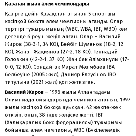
Қазақтан шыққан әлем чемпиондары
Қазірге дейін Қазақстан атынан 5 спортшы
кәсіпқой бокста әлем чемпионы атанды. Олар
төрт ірі тұжырымының (WBC, WBA, IBF, WBO) кем
дегенде біреуін жеңіп алған. Олар – Василий
Жиров (38-3-1, 34 KO), Бейбіт Шүменов (18-2, 12
KO), Жанат Жақиянов (27-2, 18 KO), Геннадий
Головкин (42-2-1, 37 KO), Жәнібек Әлімханұлы (17-
0-0, 12 КО). Сондай-ақ Марат Мәзімбаев IBA
белбеуіне (2005 жыл), Данияр Елеусінов IBO
титулына (2021 жыл) қол жеткізген.
Василий Жиров
– 1996 жылы Атлантадағы
Олимпиада ойындарында чемпион атанып, 1997
жылы кәсіпқой боксқа ауысқан. 42 жекпе-жек
өткізіп, оның 38-інде жеңіске жетті. IBF
(Халықаралық бокс федерациясы) тұжырымы
бойынша әлем чемпионы, WBC (Бүкіләлемдік