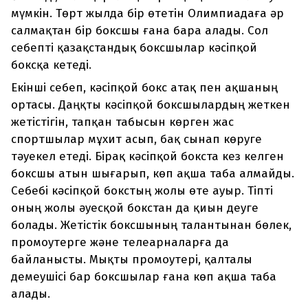
мүмкін. Төрт жылда бір өтетін Олимпиадаға әр
салмақтан бір боксшы ғана бара алады. Сол
себепті қазақстандық боксшылар кәсіпқой
боксқа кетеді.
Екінші себеп, кәсіпқой бокс атақ пен ақшаның
ортасы. Даңқты кәсіпқой боксшылардың жеткен
жетістігін, тапқан табысын көрген жас
спортшылар мұхит асып, бақ сынап көруге
тәуекел етеді. Бірақ кәсіпқой бокста кез келген
боксшы атын шығарып, көп ақша таба алмайды.
Себебі кәсіпқой бокстың жолы өте ауыр. Тіпті
оның жолы әуесқой бокстан да қиын деуге
болады. Жетістік боксшының талантынан бөлек,
промоутерге және телеарналарға да
байланысты. Мықты промоутері, қалталы
демеушісі бар боксшылар ғана көп ақша таба
алады.