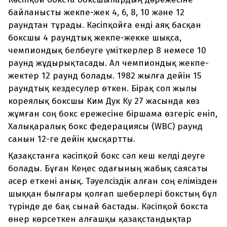
байланысты жекпе-жек 4, 6, 8, 10 және 12
раундтан тұрады. Кәсіпқойға енді аяқ басқан
боксшы 4 раундтық жекпе-жекке шықса,
чемпиондық белбеуге үміткерлер 8 немесе 10
раунд жұдырықтасады. Ал чемпиондық жекпе-
жектер 12 раунд болады. 1982 жылға дейін 15
раундтық кездесулер өткен. Бірақ сол жылы
кореялық боксшы Ким Дук Ку 27 жасында көз
жұмған соң бокс ережесіне біршама өзгеріс еніп,
Халықаралық бокс федерациясы (WBC) раунд
санын 12-ге дейін қысқартты.
Қазақстанға кәсіпқой бокс сәл кеш келді деуге
болады. Бұған Кеңес одағының жабық саясаты
әсер еткені анық. Тәуелсіздік алған соң елімізден
шыққан былғары қолғап шеберлері бокстың бұл
түрінде де бақ сынай бастады. Кәсіпқой бокста
өнер көрсеткен алғашқы қазақстандықтар