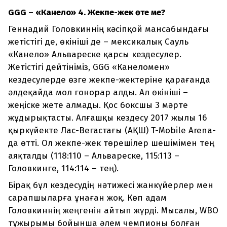
GGG – «Канело» 4. Жекпе-жек өте ме?
Геннадий Головкиннің кәсіпқой мансабындағы
жетістігі де, өкініші де – мексикалық Сауль
«Канело» Альвареске қарсы кездесулер.
Жетістігі дейтініміз, GGG «Канеломен»
кездесулерде өзге жекпе-жектеріне қарағанда
әлдеқайда мол гонорар алды. Ал өкініші –
жеңіске жете алмады. Қос боксшы 3 мәрте
жұдырықтасты. Алғашқы кездесу 2017 жылы 16
қыркүйекте Лас-Вегастағы (АҚШ) T-Mobile Arena-
да өтті. Ол жекпе-жек төрешілер шешімімен тең
аяқталды (118:110 – Альвареске, 115:113 –
Головкинге, 114:114 – тең).
Бірақ бұл кездесудің нәтижесі жанкүйерлер мен
сарапшыларға ұнаған жоқ. Көп адам
Головкиннің жеңгенін айтып жүрді. Мысалы, WBO
тұжырымы бойынша әлем чемпионы болған