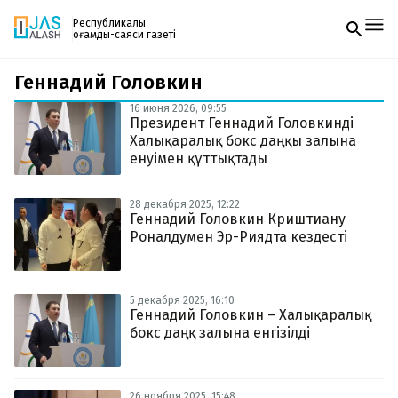
Республикалық
қоғамдық-саяси газеті
Геннадий Головкин
Жаңалықтар
Спорт
16 июня 2026, 09:55
Газетке жазылу
Live
Президент Геннадий Головкинді
PDF форматтағы газетті ай сайын электронды
Руханият
Халықаралық бокс даңқы залына
поштаңызға алып отырыңыз. Жаңа нөмір
Аймақ
енуімен құттықтады
шыққан сәтте сізге бірден жіберіледі. Тек email
Архив
енгізіңіз, біз қалғанын өзіміз жібереміз.
Заң және тәртіп
28 декабря 2025, 12:22
Геннадий Головкин Криштиану
Роналдумен Эр-Риядта кездесті
Редакциямен байланыс
+7 708 604 51 06
Жарнама бөлімі
+7 701 220 64 52
Пошта
5 декабря 2025, 16:10
zhasalash100@gmail.com
Геннадий Головкин – Халықаралық
бокс даңқ залына енгізілді
26 ноября 2025, 15:48