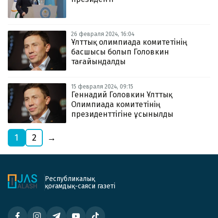
26 февраля 2024, 16:04
Ұлттық олимпиада комитетінің
басшысы болып Головкин
тағайындалды
15 февраля 2024, 09:15
Геннадий Головкин Ұлттық
Олимпиада комитетінің
президенттігіне ұсынылды
1
2
→
Республикалық
қоғамдық-саяси газеті