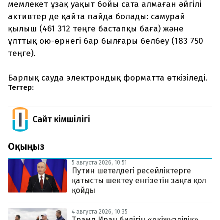
мемлекет ұзақ уақыт бойы сата алмаған әйгілі
активтер де қайта пайда болады: самурай
қылыш (461 312 теңге бастапқы баға) және
ұлттық ою-өрнегі бар былғары белбеу (183 750
теңге).
Барлық сауда электрондық форматта өткізіледі.
Тегтер:
Сайт Әкімшілігі
Оқыңыз
5 августа 2026, 10:51
Путин шетелдегі ресейліктерге
қатысты шектеу енгізетін заңға қол
қойды
4 августа 2026, 10:35
Трамп Иран билігін «екіжүзділік»