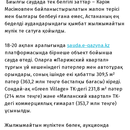
Биылғы саудада тек белгілі заттар – Кәрім
Мәсімовпен байланыстырылатын жапон терісі
мен былғары белбеуі ғана емес, Астананың ең
беделді аудандарындағы қымбат жылжымайтын
мүлік те сатуға қойылды.
18-20 ақпан аралығында
sauda.e-qazyna.kz
платформасында бірнеше объект бойынша
сауда өтеді. Оларға
«
Парижский квартал»
тұрғын үй кешеніндегі пәтерлер мен автотұрақ
орындары, соның ішінде екі қабатты 309,5 м²
пәтер (363,2 млн теңге бастапқы бағасы) кіреді.
Сондай-ақ «Green Village» ТК-дегі 231,8 м² пәтер
(214 млн теңге) және «Миланский квартал» ТК-
дегі коммерциялық ғимарат (353,7 млн теңге)
ұсынылды.
Жылжымайтын мүліктен бөлек, аукционда