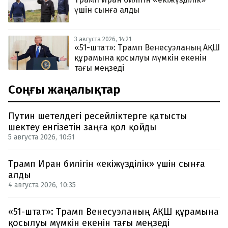
үшін сынға алды
3 августа 2026, 14:21
«51-штат»: Трамп Венесуэланың АҚШ
құрамына қосылуы мүмкін екенін
тағы меңзеді
Соңғы жаңалықтар
Путин шетелдегі ресейліктерге қатысты
шектеу енгізетін заңға қол қойды
5 августа 2026, 10:51
Трамп Иран билігін «екіжүзділік» үшін сынға
алды
4 августа 2026, 10:35
«51-штат»: Трамп Венесуэланың АҚШ құрамына
қосылуы мүмкін екенін тағы меңзеді