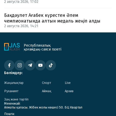
2 августа 2026, 17:02
Бақдәулет Ағабек күрестен Әлем
чемпионатында алтын медаль жеңіп алды
2 августа 2026, 14:21
Республикалық
қоғамдық-саяси газеті
Бөлімдер:
Жаңалықтар
Спорт
Live
Руханият
Аймақ
Архив
Заң және тәртіп
Мекенжай:
Алматы қаласы. Жібек жолы көшесі 50. БЦ Квартал
Пошта: