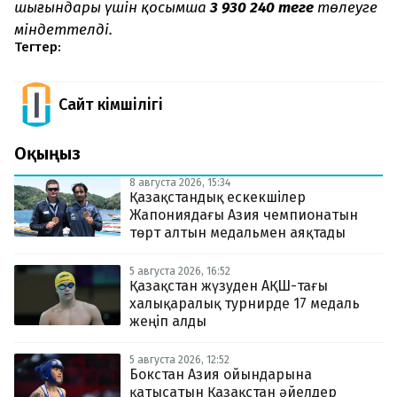
шығындары үшін қосымша
3 930 240 теңге
төлеуге
міндеттелді.
Тегтер:
Сайт Әкімшілігі
Оқыңыз
8 августа 2026, 15:34
Қазақстандық ескекшілер
Жапониядағы Азия чемпионатын
төрт алтын медальмен аяқтады
5 августа 2026, 16:52
Қазақстан жүзуден АҚШ-тағы
халықаралық турнирде 17 медаль
жеңіп алды
5 августа 2026, 12:52
Бокстан Азия ойындарына
қатысатын Қазақстан әйелдер