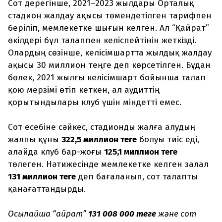
Сот дерегінше, 2021–2023 жылдары Орталық
стадион жалдау ақысы төмендетілген тарифпен
беріліп, мемлекетке шығын келген. Ал “Қайрат”
өкілдері бұл талаппен келіспейтінін жеткізді.
Олардың сөзінше, келісімшартта жылдық жалдау
ақысы 30 миллион теңге деп көрсетілген. Бұдан
бөлек, 2021 жылғы келісімшарт бойынша талап
қою мерзімі өтіп кеткен, ал аудиттің
қорытындылары клуб үшін міндетті емес.
Сот есебіне сәйкес, стадионды жалға алудың
жалпы құны
322,5 миллион теңге
болуы тиіс еді,
алайда клуб бар-жоғы
125,1 миллион теңге
төлеген. Нәтижесінде мемлекетке келген залал
131 миллион теңге
деп бағаланып, сот талапты
қанағаттандырды.
Осылайша “Қайрат”
131 008 000 теңге
және сот