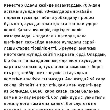
Кеңестер Одағы кезінде қазақтардың 70%-дан
астамы ауылда еді. 90-жылдардың жабайы
нарығы тұсында табиғи урбандалу процесі
бұзылып, ауылдағылар қалаға жаппай үдере
көшті. Қалаға күнкөріс, оқу іздеп келіп
жатақханада, жалдамалы пәтерде, қала
шетіндегі саяжайда немесе ауладағы сарай-
лашықтарда тіршілік етті. Біреулері амалсыз
ипотекаға жүгінді, сөйтіп қарызға кірді. Олардың
бір бөлігі тапқандарының жартысын ауылдағы
қарт ата-анасына, туыстарына көмекке жіберіп
отырса, кейбірі жетіспеушілікті ауылдың
көмегімен жабуға тырысады. Ала жаздай үй салу
секілді бітпейтін тірліктің қамымен жүретіндер
аз болмады. Себебі қара қазан, сары баланың
қамын ойлау керек-ті. Сол үшін дұрыс, уақытылы
демалу деген жайына қалды. Денсаулығына
қарамай, ауыр жұмысқа жегіліп, денсау­лығын