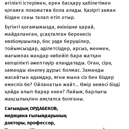
игілікті істерімен, ерен басқару қабілетімен
қоғамға локоматив бола алады. Қазіргі заман
бізден соны талап етіп отыр.
Бүгінгі қоғамымызда, өкінішке қарай,
майдаланған, ұсақталған берекесіз
көзбояушылар, бос уәде берушілер,
тойымсыздар, әділетсіздер, арсыз, менмен,
жағымпаз жандар көбейіп бара жатқан
көпшілікті әжептәуір алаңдатады. Оған, сірә,
заманды кінәлеу дұрыс болмас. Заманды
жасайтын адамдар, яғни мына сіз бен біздер
емеспіз бе? Ойланатын жайт... Өмір кемесі бізді
қайда алып барар екен? Лайым, барлығы
жақсылықпен аяқталса болғаны.
Сағындық ОРДАБЕКОВ,
медицина ғылымдарының
докторы, профессор,