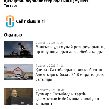
Қазақстан Журналистер одағының мүшесі.
Тегтер:
Сайт Әкімшілігі
Оқыңыз
9 августа 2026, 13:22
Маңғыстауда мұнай резервуарының
өртенуінің алдын ала себебі аталды
9 августа 2026, 11:12
Қайрат Сатыбалдыға тиесілі болған
Алматыдағы базар 24,8 млрд теңгеге
сатылды
9 августа 2026, 10:40
Гүлмира Сатыбалды төртінші
қылмыстық іс бойынша кінәлі деп
танылды