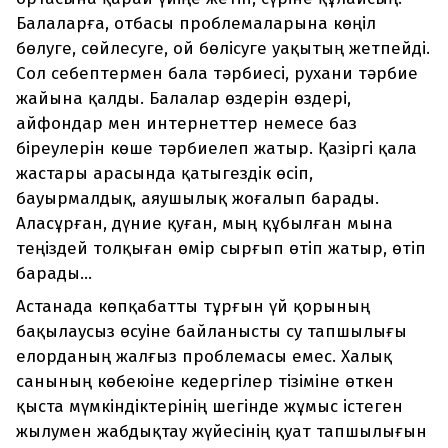
Балаларға, отбасы проблемаларына көңіл
бөлуге, сөйлесуге, ой бөлісуге уақытың жетпейді.
Сол себептермен бала тәрбиесі, рухани тәрбие
жайына қалды. Балалар өздерін өздері,
айфондар мен интернеттер немесе баз
біреулерін көше тәрбиелеп жатыр. Қазіргі қала
жастары арасында қатыгездік өсіп,
бауырмалдық, аяушылық жоғалып барады.
Аласұрған, дүние қуған, мың құбылған мына
теңіздей толқыған өмір сырғып өтіп жатыр, өтіп
барады...
Астанада көпқабатты тұрғын үй қорының
бақылаусыз өсуіне байланысты су тапшылығы
елорданың жалғыз проблемасы емес. Халық
санының көбеюіне кедергілер тізіміне өткен
қыста мүмкіндіктерінің шегінде жұмыс істеген
жылумен жабдықтау жүйесінің қуат тапшы­лығын