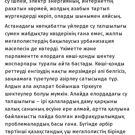
су ішпей, электр энергияның, интернеттің
рахатын көрмей, жолдың азабын тартып
жүргендерді көріп, оларды шынымен аяйсың.
Астанадағы көпқабатты үйлерде су тапшылығы
сумен жабдықтау көздерінің ғана емес, жалпы
мегаполистердің бақылаусыз урбанизация
мәселесін де көтерді. Үкіметте және
парламентте елордаға көші-қонды шектеу
жоспарлары туралы айта бастады. Көші-қонды
реттеуді енгізудің нақты мерзімдері әлі белгісіз,
заңнамаға түзетулер әзірлеу сатысында тұр.
Алдын ала ақпарат бойынша тіркеуге
шектеулер болуы мүмкін. Алайда елордадағы су
тапшылығы – ірі қалалардың даму қарқыны
халық санының өсуіне ере алмай, артта қалуына
байланысты пайда болған инфрақұрылымдық
проблемалардың басы ғана. Бүгінде әрбір
төртінші қазақстандық үш мегаполистің бірінде