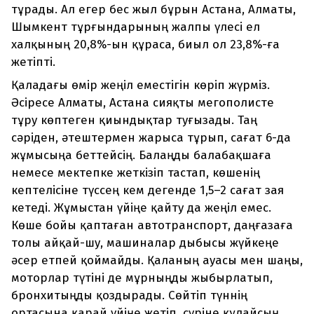
тұрады. Ал егер бес жыл бұрын Астана, Алматы,
Шымкент тұрғындарының жалпы үлесі ел
халқының 20,8%-ын құраса, биыл ол 23,8%-ға
жетіпті.
Қаладағы өмір жеңіл еместігін көріп жүрміз.
Әсіресе Алматы, Астана сияқты мегополисте
тұру көптеген қиындықтар туғызады. Таң
сәріден, әтештермен жарыса тұрып, сағат 6-да
жұмысыңа беттейсің. Балаңды балабақшаға
немесе мектепке жеткізіп тастап, көшенің
кептелісіне түссең кем дегенде 1,5–2 сағат зая
кетеді. Жұмыстан үйіңе қайту да жеңіл емес.
Көше бойы қаптаған авто­транспорт, даңғазаға
толы айқай-шу, машиналар дыбысы жүйкеңе
әсер етпей қоймайды. Қаланың ауасы мен шаңы,
моторлар түтіні де мұрныңды жыбырлатып,
бронхитыңды қоздырады. Сөйтіп түннің
ортасына қарай үйіңе жетіп, сүріне құлайсың.