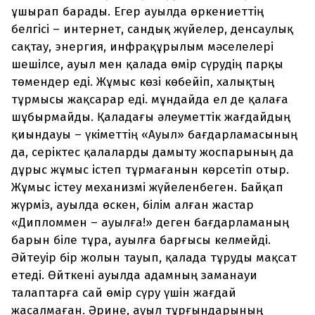
ұшырап барады. Егер ауылда өркениеттің
белгісі – интернет, сандық жүйелер, денсаулық
сақтау, энергия, инфрақұрылым мәселелері
шешілсе, ауыл мен қалада өмір сүрудің парқы
төмендер еді. Жұмыс көзі көбейіп, халықтың
тұрмысы жақсарар еді. мұндайда ел де қалаға
шұбырмайды. Қаладағы әлеуметтік жағдайдың
қиындауы – үкіметтің «Ауыл» бағдарламасының
да, серіктес қалаларды дамыту жоспарының да
дұрыс жұмыс істеп тұрмағанын көрсетіп отыр.
Жұмыс істеу меха­низмі жүйеленбеген. Байқап
жүрміз, ауылда өскен, білім алған жастар
«Дипломмен – ауылға!» деген бағдарламаның
барын біле тұра, ауылға барғысы келмейді.
Әйтеуір бір жолын тауып, қалада тұруды мақсат
етеді. Өйткені ауылда адамның заманауи
талаптарға сай өмір сүру үшін жағдай
жасалмаған. Әрине, ауыл тұрғындарының