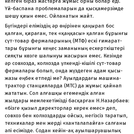
келген біраз жастарға жұмыс орны болар еді.
Үй-баспана проблемаларын да қысқамерзімде
шешу қиын емес. Ойланатын жайт.
Бүгіндері еліміздің әр өңірінен қаңырап бос
қалған, қираған, тек «қаңқасы» қалған бұрынғы
сүт-товар фермаларының (МТФ) ескі ғимарат­
тары бұрынғы кеңес заманының ескерткіштері
сияқты көзге шалынуы жасырын емес. Кезінде
әр совхозда, колхозда үлкенді-кішілі сүт-товар
фермалары болып, онда жүздеген адам қысы-
жазы еңбек етпеді ме? Ауылдардағы машина-
трактор станцияларда (МТС) да жұмыс қайнап
жататын. Сол алғашқы егемендік алған
жылдары мемлекетімізді басқарған Н.Назарбаев:
«бізге қызыл директорлар керек емес» деп,
совхоз бен колхоздарды ойсыз, негізсіз таратып,
техникалар мен жерді «ханталапайға» салғаны
әлі есімізде. Содан кейін-ақ ауылшар­уашылық