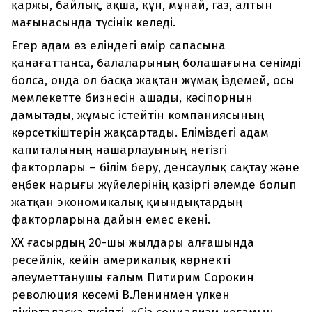
қаржы, байлық, ақша, құн, мұнай, газ, алтын
мағынасында түсінік келеді.
Егер адам өз еліндегі өмір сапасына
қанағаттанса, балаларының болашағына сенімді
болса, онда ол басқа жақтан жұмақ іздемей, осы
мемлекетте бизнесін ашады, кәсіпорнын
дамытады, жұмыс істейтін компаниясының
көрсеткіштерін жақсартады. Еліміздегі адам
капиталының нашарлауының негізгі
факторлары – білім беру, денсаулық сақтау және
еңбек нарығы жүйелерінің қазіргі әлемде болып
жатқан экономикалық қиындықтардың
факторларына да­йын емес екені.
XX ғасырдың 20-шы жылдары алғашында
ресейлік, кейін америкалық көрнекті
әлеуметтанушы ғалым Питирим Сорокин
революция көсемі В.Ленинмен үлкен