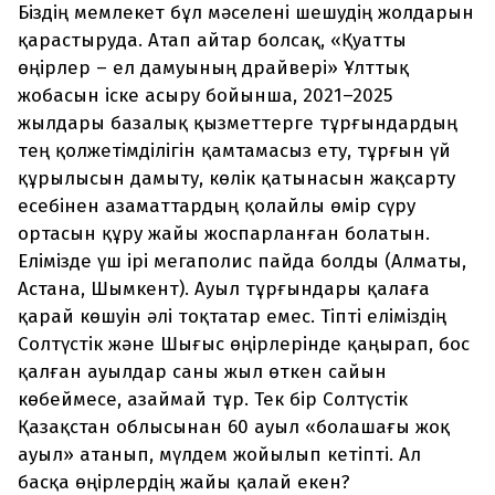
Біздің мемлекет бұл мәселені шешудің жолдарын
қарастыруда. Атап айтар болсақ, «Қуатты
өңірлер – ел дамуының драйвері» Ұлттық
жобасын іске асыру бойынша, 2021–2025
жылдары базалық қызметтерге тұрғындардың
тең қолжетімділігін қамтамасыз ету, тұрғын үй
құрылысын дамыту, көлік қатынасын жақсарту
есебінен азамат­тардың қолайлы өмір сүру
ортасын құру жайы жоспарланған болатын.
Елімізде үш ірі мегаполис пайда болды (Алматы,
Астана, Шымкент). Ауыл тұрғындары қалаға
қарай көшуін әлі тоқтатар емес. Тіпті еліміздің
Солтүстік және Шығыс өңірлерінде қаңырап, бос
қалған ауылдар саны жыл өткен сайын
көбеймесе, азаймай тұр. Тек бір Солтүстік
Қазақстан облысынан 60 ауыл «болашағы жоқ
ауыл» атанып, мүлдем жойылып кетіпті. Ал
басқа өңірлердің жайы қалай екен?