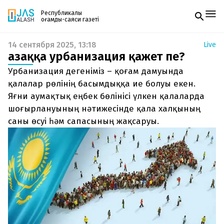
Республикалық
қоғамдық-саяси газеті
14 сентября 2025, 13:18
Live
Жаңалықтар
Қазаққа урбанизация қажет пе?
Спорт
Газетке жазылу
Live
Урбанизация дегеніміз – қоғам дамуында
PDF форматтағы газетті ай сайын электронды
Руханият
қалалар рөлінің басымдыққа ие болуы екен.
поштаңызға алып отырыңыз. Жаңа нөмір
Аймақ
Яғни аумақтық еңбек бөлінісі үлкен қалаларда
шыққан сәтте сізге бірден жіберіледі. Тек email
Архив
енгізіңіз, біз қалғанын өзіміз жібереміз.
шоғырлануының нәтижесінде қала халқының
Заң және тәртіп
саны өсуі һәм сапасының жақсаруы.
Редакциямен байланыс
+7 708 604 51 06
Жарнама бөлімі
+7 701 220 64 52
Пошта
zhasalash100@gmail.com