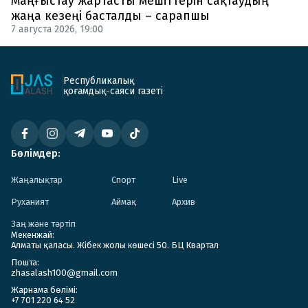
Маңғыстау жартасты мешіттерін сақтаудың
жаңа кезеңі басталды – сарапшы
7 августа 2026, 19:00
Республикалық
қоғамдық-саяси газеті
Бөлімдер:
Жаңалықтар
Спорт
Live
Руханият
Аймақ
Архив
Заң және тәртіп
Мекенжай:
Алматы қаласы. Жібек жолы көшесі 50. БЦ Квартал
Пошта:
zhasalash100@gmail.com
Жарнама бөлімі:
+7 701 220 64 52