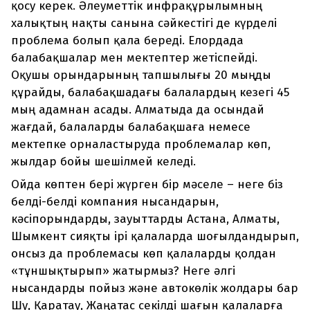
қосу керек. Әлеуметтік инфра­құрылымның
халықтың нақты санына сәйкестігі де күрделі
проблема болып қала береді. Елордада
балабақшалар мен мектептер жетіспейді.
Оқушы орындарының тапшылығы 20 мыңды
құрайды, балабақшадағы балалардың кезегі 45
мың адамнан асады. Алматыда да осындай
жағдай, балаларды балабақшаға немесе
мектепке орналастыруда проблемалар көп,
жылдар бойы шешілмей келеді.
Ойда көптен бері жүрген бір мәселе – неге біз
белді-белді компания нысандарын,
кәсіпорындарды, зауыттарды Астана, Алматы,
Шымкент сияқты ірі қалаларда шоғылдандырып,
онсыз да проблемасы көп қалаларды қолдан
«тұншықтырып» жатырмыз? Неге әлгі
нысандарды пойыз және автокөлік жолдары бар
Шу, Қаратау, Жаңатас секілді шағын қалаларға