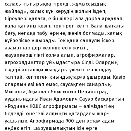
саласы тығырыққа тірелді, жұмыссыздық
жайлады, халық күн көрудің жолын іздеп,
біреулері қалаға, екіншілері ала дорба арқалап,
қала-қаланы кезіп, тентіреп кетті. Бала-шағаны
бағу, нәпақа табу, әрине, жеңіл болмады, халық
күйзеліске ұшырады. Тек қана санаулы іскер
азаматтар дер кезінде есін жиып,
жауапкершілікті қолға алып, агрофирмалар,
агрохолдингтер ұйым­дастыра білді. Олардың
өздері алғашқы жылдары үкіметтен қолдау
таппай, көптеген қиындықтарға ұшырады. Қазір
олардың өзі көп емес, саусақпен санарлық.
Мысалға, Ақмола облысының Целиноград
ауданындағы Иван Адамович Сауэр басқаратын
«Родина» ЖШС агрофирмасы – еліміздегі ең
беделді, өнегелі алдыңғы қатардағы шар­
уашылық. Агрофирмада 900-ден астам адам
еңбек етіп, шар­уашылықтың ісін өрге