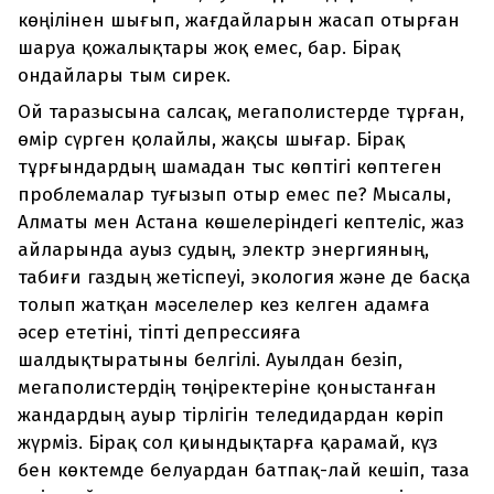
көңілінен шығып, жағдайларын жасап отырған
шаруа қожалықтары жоқ емес, бар. Бірақ
ондайлары тым сирек.
Ой таразысына салсақ, мегаполистерде тұрған,
өмір сүрген қолайлы, жақсы шығар. Бірақ
тұрғындардың шамадан тыс көптігі көптеген
пробле­малар туғызып отыр емес пе? Мысалы,
Алматы мен Астана көшелеріндегі кептеліс, жаз
айларында ауыз судың, электр энергияның,
табиғи газдың жетіспеуі, экология және де басқа
толып жатқан мәселелер кез келген адамға
әсер ететіні, тіпті депрессияға
шалдықтыратыны белгілі. Ауылдан безіп,
мегаполистердің төңіректеріне қоныстанған
жандардың ауыр тірлігін теледидардан көріп
жүрміз. Бірақ сол қиындықтарға қарамай, күз
бен көктемде белуардан батпақ-лай кешіп, таза