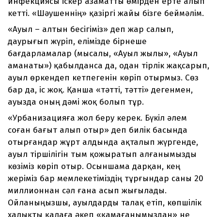
инфекциясы іскер азаматты өмірден ерте алып
кетті. «Шәушеннің» қазіргі жайы бізге беймәлім.
«Ауыл – алтын бесігіміз» деп жар салып,
даурығып жүріп, елімізде бірнеше
бағдарламалар (мысалы, «Ауыл жылы», «Ауыл
аманаты») қабылданса да, одан тірлік жақсарып,
ауыл өркендеп кетпегенін көріп отырмыз. Сөз
бар да, іс жоқ. Қанша «тәтті, тәтті» дегенмен,
ауызда оның дәмі жоқ болып тұр.
«Урбанизацияға жол беру керек. Бүкіл әлем
соған бағыт алып отыр» деп билік басында
отырғандар жұрт алдында ақталып жүргенде,
ауыл тіршілігін тым қожыратып алғанымызды
көзіміз көріп отыр. Осыншама дарқан, кең
жеріміз бар мемлекетіміздің тұрғындар саны 20
миллионнан сәл ғана асып жығылады.
Ойланыңызшы, ауылдарды талақ етіп, көпшілік
халықты қалаға әкеп «қамағанымыздан» не