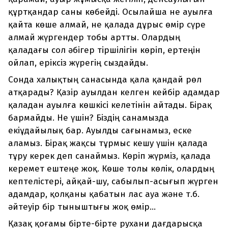
құртқандар саны көбейді. Осылайша не ауылға
қайта көше алмай, не қалада дұрыс өмір сүре
алмай жүргендер тобы артты. Олардың
қаладағы сол әбігер тіршілігін көріп, ертеңін
ойлап, еріксіз жүрегің сыздайды.
Сонда халықтың санасында қала қандай рөл
атқарады? Қазір ауылдан келген кейбір адамдар
қаладан ауылға көшкісі келетінін айтады. Бірақ
бармайды. Не үшін? Біздің санамызда
екіұдайылық бар. Ауылды сағынамыз, еске
аламыз. Бірақ жақсы тұрмыс кешу үшін қалада
тұру керек деп санаймыз. Көріп жүрміз, қалада
керемет ештеңе жоқ. Көше толы көлік, олардың
кептелістері, айқай-шу, сабылып-асығып жүрген
адамдар, қолқаны қабатын лас ауа және т.б.
әйтеуір бір тыныштығы жоқ өмір...
Қазақ қоғамы бірте-бірте рухани дағдарысқа