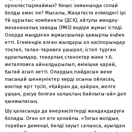
орналастырмаймыз? Кеңес заманында солай
болды емес пе? Мысалы, Жаңатаста еліміздегі ірі
Үй құрылыс комбинаты (ДСК), айтулы жөндеу-
механикалық заводы (РМЗ) өндіре жұмыс істеді.
Оларда мыңдаған жұмысшылар қажырлы еңбек
етті. Егемендік алған жылдары ол кәсіпорындар
тоқтап, талан-таражға ұшырап, істеп тұрған
құрылымдар, токарлық станоктар және т.б.
металломға айналдырылып, өкінішке қарай,
Қытай асып кетті. Олардың пайдасын жеке
пысықай шенеуніктер көрді осыны ойласаң,
өзегіңе өрт түсіп, «Қайран да, қайран, желге
ұшқан, рәсуа болған халықтың байлығы-ай» деп
қынжыласың.
Шу қаласында да өнеркәсіптерді жандандыруға
болады. Оған ол өте қолайлы. «Тоғыз жолдың
торабы» демекші, белді зауыт салынса, ауылдан