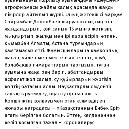
ауданындағы Жарлысу ауылындағы «Шәушен»
агрофирмасы жайлы халық арасында жақсы
пікірлер айтылып жүрді. Оның жетекшісі марқұм
Сайрамбай Дөненбаев шаруашылықтың ісін
жандандырып, қой санын 15 мыңға жеткізіп,
мыңғыртып, жылқы мен ірі қара өсіріп, етпен,
қымызбен Алматы, Астана тұрғындарын
қамтамасыз етті. Жұмысшыларына қамқорлық
жасап, үйлер мен мектеп-интернат, клуб,
балабақша ғимараттарын тұрғызып, туған
ауылына жаңа рең беріп, абаттандырды,
асфальт жол салып, су құбырларын жүргізіп,
көптің батасын алды. Науқастарды емдейтін
сауықтыру-емдеу, оңалту орнын ашты.
Көпшіліктің қолдауымен оған еліміздің ең
жоғары наградасы – «Қазақстанның Еңбек Ері»
атағы берілген болатын. Әттең, көлденеңнен
келіп қосылған тажал – коронавирус