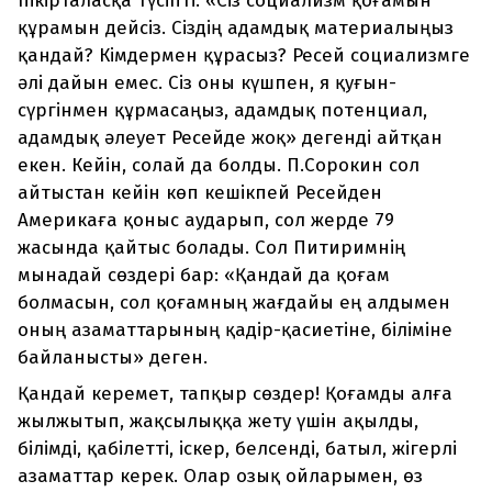
пікірталасқа түсіпті. «Сіз социа­лизм қоғамын
құрамын дейсіз. Сіздің адамдық материалыңыз
қандай? Кімдермен құрасыз? Ресей социа­лизмге
әлі дайын емес. Сіз оны күшпен, я қуғын-
сүргінмен құрмасаңыз, адамдық потенциал,
адамдық әлеует Ресейде жоқ» дегенді айтқан
екен. Кейін, солай да болды. П.Сорокин сол
айтыстан кейін көп кешікпей Ресейден
Америкаға қоныс аударып, сол жерде 79
жасында қайтыс болады. Сол Питиримнің
мынадай сөздері бар: «Қандай да қоғам
болмасын, сол қоғамның жағдайы ең алдымен
оның азаматтарының қадір-қасиетіне, біліміне
байланысты» деген.
Қандай керемет, тапқыр сөздер! Қоғамды алға
жылжытып, жақсылыққа жету үшін ақылды,
білімді, қабілетті, іскер, белсенді, батыл, жігерлі
азаматтар керек. Олар озық ойларымен, өз