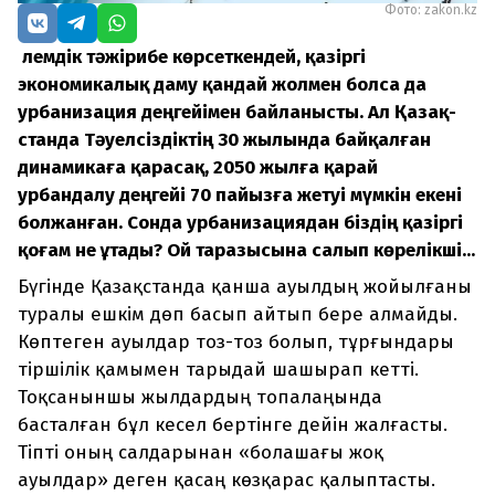
Фото: zakon.kz
Әлемдік тәжірибе көрсеткендей, қазіргі
экономикалық даму қандай жолмен болса да
урбанизация деңгейімен байланысты. Ал Қазақ­
станда Тәуелсіздіктің 30 жылында байқалған
динамикаға қарасақ, 2050 жылға қарай
урбандалу деңгейі 70 пайызға жетуі мүмкін екені
болжанған. Сонда урбанизациядан біздің қазіргі
қоғам не ұтады? Ой таразысына салып көрелікші...
Бүгінде Қазақстанда қанша ауылдың жойылғаны
туралы ешкім дөп басып айтып бере алмайды.
Көптеген ауылдар тоз-тоз болып, тұрғындары
тіршілік қамымен тарыдай шашырап кетті.
Тоқсаныншы жылдардың топалаңында
басталған бұл кесел бертінге дейін жалғасты.
Тіпті оның салдарынан «болашағы жоқ
ауылдар» деген қасаң көзқарас қалыптасты.