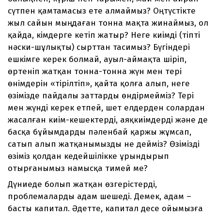
сүтпен қамтамасыз ете алмаймыз? Оңтүстікте
жыл сайын мыңдаған тонна мақта жинаймыз, ол
қайда, кімдерге кетіп жатыр? Неге киімді (тіпті
нәски-шұлықты) сырттан тасимыз? Бүгіндері
ешкімге керек болмай, ауыл-аймақта шіріп,
өртеніп жатқан тонна-тонна жүн мен тері
өнімдерін «тірілтіп», қайта қолға алып, неге
өзімізде пайдалы зат­тарды өндірмейміз? Тері
мен жүнді керек етпей, шет елдерден солардан
жасалған киім-кешектерді, аяқкиімдерді және де
басқа бұйымдарды пәленбай қаржы жұмсап,
сатып алып жатқанымызды не дейміз? Өзімізді
өзіміз қолдан кедейшілікке ұрындырып
отырғанымыз намысқа тимей ме?
Дүниеде болып жатқан өзгерістерді,
проблемаларды адам шешеді. Демек, адам –
басты капитал. Әдетте, капитал десе ойымызға