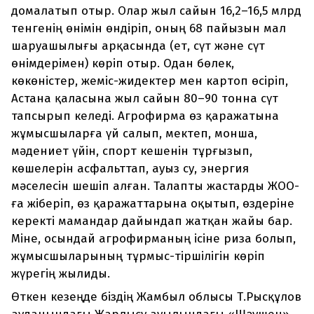
домалатып отыр. Олар жыл сайын 16,2–16,5 млрд
тенгенің өнімін өндіріп, оның 68 пайызын мал
шаруашылығы арқасында (ет, сүт және сүт
өнімдерімен) көріп отыр. Одан бөлек,
көкөністер, жеміс-жидектер мен картоп өсіріп,
Астана қаласына жыл сайын 80–90 тонна сүт
тапсырып келеді. Агрофирма өз қаражатына
жұмысшыларға үй салып, мектеп, монша,
мәдениет үйін, спорт кешенін тұрғызып,
көшелерін асфальт­тап, ауыз су, энергия
мәселесін шешіп алған. Талапты жастарды ЖОО-
ға жіберіп, өз қаражаттарына оқытып, өздеріне
керекті мамандар дайындап жатқан жайы бар.
Міне, осындай агрофирманың ісіне риза болып,
жұмысшыларының тұрмыс-тіршілігін көріп
жүрегің жылиды.
Өткен кезеңде біздің Жамбыл облысы Т.Рысқұлов