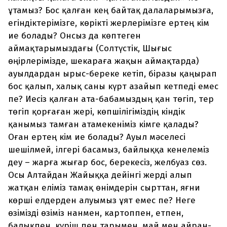
ұтамыз? Бос қалған кең байтақ далаларымызға,
егіндіктерімізге, көрікті жерлерімізге ертең кім
ие болады? Онсыз да көптеген
аймақтарымыздағы (Солтүстік, Шығыс
өңірлерімізде, шекараға жақын аймақтарда)
ауылдардан ырыс-береке кетіп, біразы қаңырап
бос қалып, халық саны күрт азайып кетпеді емес
пе? Иесіз қалған ата-бабамыздың қан төгіп, тер
төгіп қорғаған жері, көпшілігіміздің кіндік
қанымыз тамған атамекеніміз кімге қалады?
Оған ертең кім ие болады? Ауыл мәселесі
шешілмей, ілгері басамыз, байлыққа кенелеміз
деу – жарға жығар бос, берекесіз, желбуаз сөз.
Осы Алтайдан Жайыққа дейінгі жерді алып
жатқан еліміз тамақ өнімдерін сырттан, яғни
көрші елдерден алуымыз ұят емес пе? Неге
өзімізді өзіміз нанмен, картоппен, етпен,
балықпен, күріш пен тарымен, май мен айран-