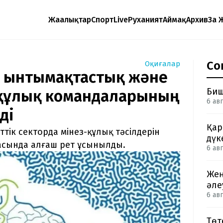
Жаңалықтар
Спорт
Live
Руханият
Аймақ
Архив
Заң 
Со
Оқиғалар
қ ынтымақтастық және
Биш
құлық командаларының
6 авг
ді
Қар
тік секторда мінез-құлық тәсілдерін
дүк
сында алғаш рет ұсынылды.
6 авг
Жең
әле
6 авг
Төт