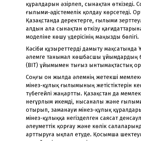
құралдарын әзірлеп, сынақтан өткізеді. 
ғылыми-әдістемелік қолдау көрсетеді. О
Қазақстанда деректерге, ғылыми зертте
алдын ала сынақтан өткізу қағидаттарына
моделіне көшу үдерісінің маңызды бөлігі.
Кәсіби құзыреттерді дамыту мақсатында
әлемге танымал көшбасшы ұйымдардың б
(BIT) ұйымымен тығыз ынтымақтастық ор
Соңғы он жылда әлемнің жетекші мемлеке
мінез-құлық ғылымының жетістіктерін кең
түбегейлі жаңартты. Қазақстан да мемлеке
неғұрлым икемді, нысаналы және ғылым
отырып, заманауи мінез-құлық құралдарын 
мінез-құлыққа негізделген саясат денсаул
әлеуметтік қорғау және көлік салаларында
арттыруға ықпал етуде. Қосымша шектеуле