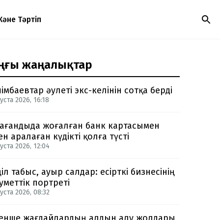
Және Тәртіп
ңғы жаңалықтар
імбаевтар әулеті экс-келінін сотқа берді
уста 2026, 16:18
ағандыда жоғалған банк картасымен
ен аралаған күдікті қолға түсті
уста 2026, 12:04
іл табыс, ауыр салдар: есірткі бизнесінің
уметтік портреті
уста 2026, 08:32
енше жағдайлардың алдын алу жолдары