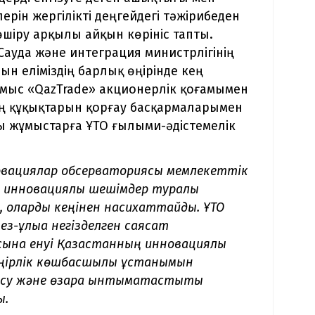
ін жергілікті деңгейдегі тәжірибеден
шіру арқылы айқын көрініс тапты.
ауда және интеграция министрлігінің
н еліміздің барлық өңірінде кең
жұмыс «QazTrade» акционерлік қоғамымен
ң құқықтарын қорғау басқармаларымен
ғы жұмыстарға ҰТО ғылыми-әдістемелік
вациялар обсерваториясы мемлекеттік
ен инновациялық шешімдер туралы
п, оларды кеңінен насихаттайды. ҰТО
-құлыққа негізделген саясат
на енуі Қазақстанның инновациялық
 өңірлік көшбасшылық ұстанымын
масу және өзара ынтымақтастықты
ы.