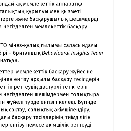
Сондай-ақ мемлекеттік аппаратқа
рталықтың құрылуы мен қызметі
улерге және басқарушылық шешімдерді
 негізделген мемлекеттік басқару
 ҰТО мінез-құлық ғылымы саласындағы
ірі – британдық
Behavioural Insights Team
натқан.
ттері мемлекеттік басқару жүйесіне
інен енгізу арқылы басқару тәсілдерін
ттік реттеудің дәстүрлі тетіктерін
и негізделген шешімдермен толықтыра
жүйелі түрде енгізіп келеді. Бүгінде
ық сақтау, салықтық әкімшілендіру,
ғы басқару тәсілдерінің тиімділігін
р енгізу немесе әкімшілік реттеуді