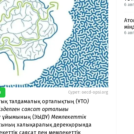
6 авг
Ато
мін
6 авг
я
Сурет: oecd-opsi.org
тық талдамалық орталықтың (ҰТО
)
егізделген саясат орталығы
у ұйымының (ЭЫДҰ)
Мемлекеттік
ясының
халықаралық дерекқорында
екеттік саясат пен мемлекеттік