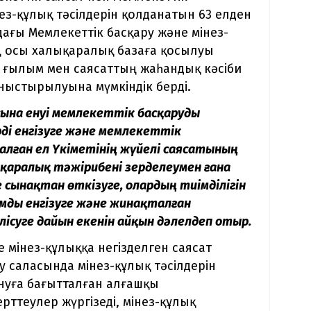
нез-құлық тәсілдерін қолданатын 63 елден
ағы Мемлекеттік басқару және мінез-
ң осы халықаралық базаға қосылуы
н ғылым мен саясаттың жаһандық кәсіби
ныстырылуына мүмкіндік берді.
ына енуі мемлекеттік басқаруды
ді енгізуге және мемлекеттік
лған ел Үкіметінің жүйелі саясатының
ықаралық тәжірибені зерделеумен ғана
сынақтан өткізуге, олардың тиімділігін
ымды енгізуге және жинақталған
ісуге дайын екенін айқын дәлелдеп отыр.
 мінез-құлыққа негізделген саясат
у саласында мінез-құлық тәсілдерін
нуға бағытталған алғашқы
ттеулер жүргізеді, мінез-құлық