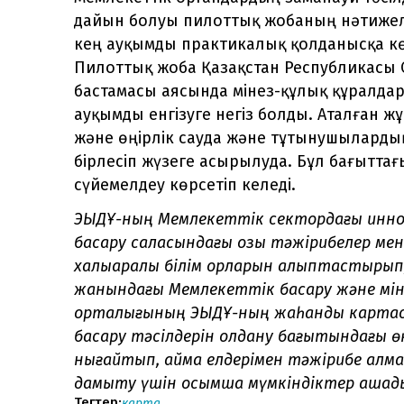
дайын болуы пилоттық жобаның нәтижелер
кең ауқымды практикалық қолданысқа кө
Пилоттық жоба Қазақстан Республикасы С
бастамасы аясында мінез-құлық құралдары
ауқымды енгізуге негіз болды. Аталған 
және өңірлік сауда және тұтынушыларды
бірлесіп жүзеге асырылуда. Бұл бағытта
сүйемелдеу көрсетіп келеді.
ЭЫДҰ-ның Мемлекеттік сектордағы инно
басқару саласындағы озық тәжірибелер м
халықаралық білім қорларын қалыптастыры
жанындағы Мемлекеттік басқару және мінез
орталығының ЭЫДҰ-ның жаһандық картасы
басқару тәсілдерін қолдану бағытындағы
нығайтып, аймақ елдерімен тәжірибе ал
дамыту үшін қосымша мүмкіндіктер ашад
Тегтер:
карта