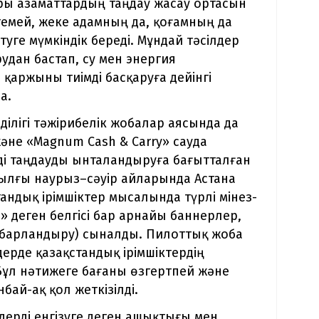
ры азаматтардың таңдау жасау ортасын
темей, жеке адамның да, қоғамның да
уге мүмкіндік береді. Мұндай тәсілдер
удан бастап, су мен энергия
қаржыны тиімді басқаруға дейінгі
а.
мділігі тәжірибелік жобалар аясында да
әне «Magnum Cash & Carry» сауда
рді таңдауды ынталандыруға бағытталған
ылғы наурыз–сәуір айларында Астана
андық ірімшіктер мысалында түрлі мінез-
» деген белгісі бар арнайы баннерлер,
хабарландыру) сыналды. Пилоттық жоба
рде қазақстандық ірімшіктердің
Бұл нәтижеге бағаны өзгертпей және
бай-ақ қол жеткізілді.
дерді енгізуге деген ашықтығы мен