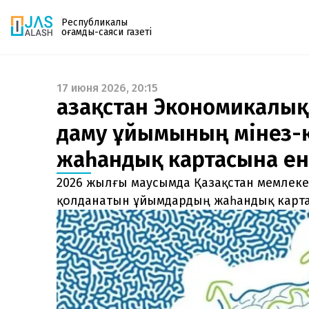
Республикалық
қоғамдық-саяси газеті
17 июня 2026, 20:15
Газетке жазылу
Қазақстан Экономикалы
PDF форматтағы газетті ай сайын электронды
даму ұйымының мінез-
поштаңызға алып отырыңыз. Жаңа нөмір
шыққан сәтте сізге бірден жіберіледі. Тек email
жаһандық картасына ен
енгізіңіз, біз қалғанын өзіміз жібереміз.
2026 жылғы маусымда Қазақстан мемлекет
қолданатын ұйымдардың жаһандық карта