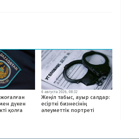
6 августа 2026, 08:32
Жеңіл табыс, ауыр салдар:
 жоғалған
есірткі бизнесінің
мен дүкен
әлеуметтік портреті
кті қолға