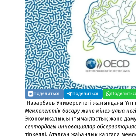
Поделиться
Поделиться
Поделитьс
Назарбаев Университеті жанындағы Ұлт
Мемлекеттік басқару және мінез-құлыққа н
Экономикалық ынтымақтастық және дам
сектордағы инновациялар обсерватори
тіркелді. Аталған жаһандық картада мемл