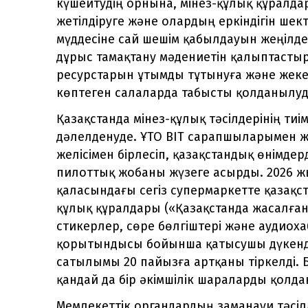
күшейтудің орнына, мінез-құлық құралда
жетілдіруге және олардың еркіндігін шек
мүддесіне сай шешім қабылдауын жеңілдет
дұрыс тамақтану мәдениетін қалыптастыр
ресурстарын ұтымды тұтынуға және жеке 
көптеген салаларда табысты қолданылуд
Қазақстанда мінез-құлық тәсілдерінің тиі
дәлелденуде. ҰТО BIT сарапшыларымен ж
желісімен бірлесіп, қазақстандық өнімде
пилоттық жобаны жүзеге асырды. 2026 ж
қаласындағы сегіз супермаркетте қазақст
құлық құралдары («Қазақстанда жасалған
стикерлер, сөре бөлгіштері және аудио
қорытындысы бойынша қатысушы дүкенде
сатылымы 20 пайызға артқаны тіркелді. 
қандай да бір әкімшілік шараларды қолдан
Мемлекеттік органдардың заманауи тәсіл