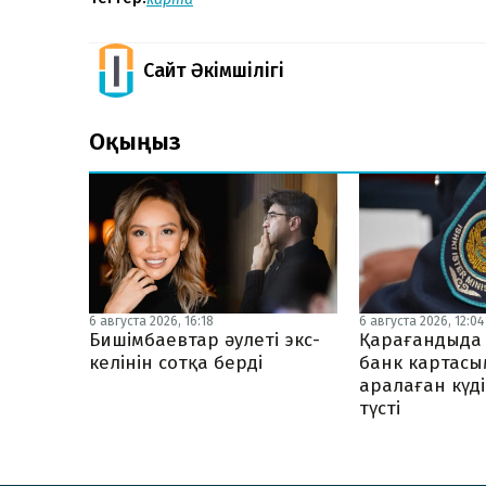
Сайт Әкімшілігі
Оқыңыз
6 августа 2026, 16:18
6 августа 2026, 12:04
Бишімбаевтар әулеті экс-
Қарағандыда
келінін сотқа берді
банк картасы
аралаған күді
түсті