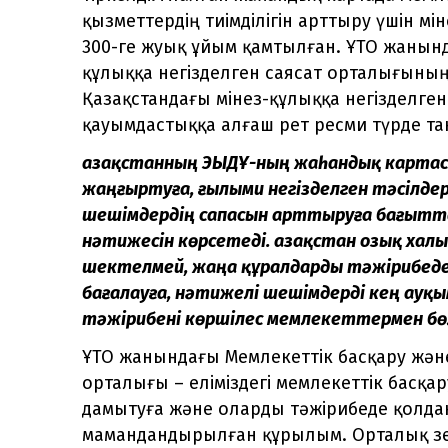
қызметтердің тиімділігін арттыру үшін мі
300-ге жуық ұйым қамтылған. ҰТО жанынд
құлыққа негізделген саясат орталығыны
Қазақстандағы мінез-құлыққа негізделге
қауымдастыққа алғаш рет ресми түрде та
Қазақстанның ЭЫДҰ-ның жаһандық картас
жаңғыртуға, ғылыми негізделген тәсілдер
шешімдердің сапасын арттыруға бағытта
нәтижесін көрсетеді. Қазақстан озық хал
шектелмей, жаңа құралдарды тәжірибеде 
бағалауға, нәтижелі шешімдерді кең ауқ
тәжірибені көршілес мемлекеттермен бөл
ҰТО жанындағы Мемлекеттік басқару және
орталығы – еліміздегі мемлекеттік басқар
дамытуға және оларды тәжірибеде қолда
мамандандырылған құрылым. Орталық зер