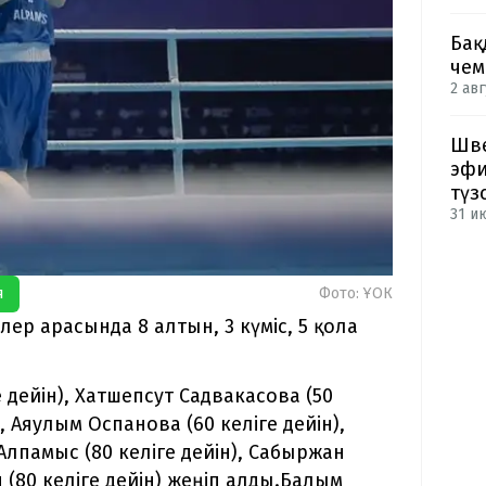
Бақ
чем
2 авг
Шве
эфи
түз
31 и
я
Фото: ҰОК
лер арасында 8 алтын, 3 күміс, 5 қола
 дейін), Хатшепсут Садвакасова (50
), Аяулым Оспанова (60 келіге дейін),
 Алпамыс (80 келіге дейін), Сабыржан
 (80 келіге дейін) жеңіп алды.Балым