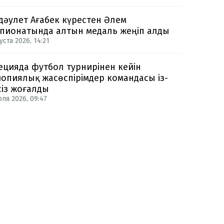
дәулет Ағабек күрестен Әлем
пионатында алтын медаль жеңіп алды
уста 2026, 14:21
цияда футбол турнирінен кейін
опиялық жасөспірімдер командасы із-
сіз жоғалды
юля 2026, 09:47