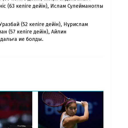
ніс (63 келіге дейін), Ислам Сулейманоглы
Уразбай (52 келіге дейін), Нұрислам
ан (57 келіге дейін), Айлин
едальға ие болды.