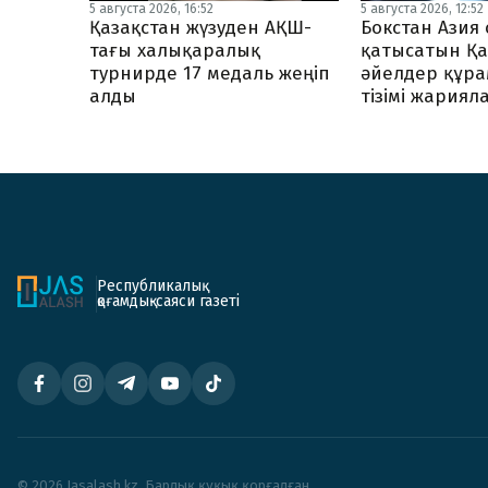
5 августа 2026, 16:52
5 августа 2026, 12:52
Қазақстан жүзуден АҚШ-
Бокстан Ази
тағы халықаралық
қатысатын Қа
турнирде 17 медаль жеңіп
әйелдер құр
алды
тізімі жария
Республикалық
қоғамдық-саяси газеті
© 2026 Jasalash.kz. Барлық құқық қорғалған.