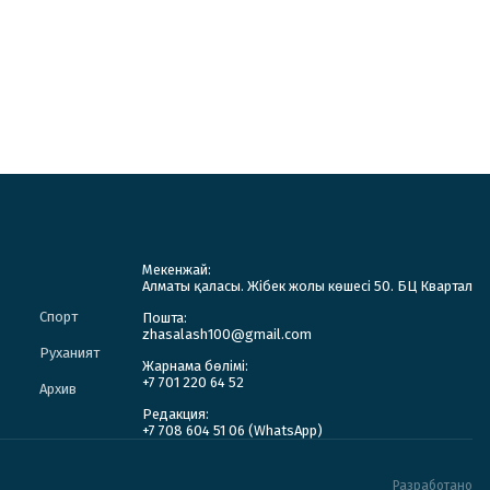
Мекенжай:
Алматы қаласы. Жібек жолы көшесі 50. БЦ Квартал
Спорт
Пошта:
zhasalash100@gmail.com
Руханият
Жарнама бөлімі:
+7 701 220 64 52
Архив
Редакция:
+7 708 604 51 06 (WhatsApp)
Разработано