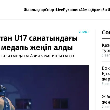
Жаңалықтар
Спорт
Live
Руханият
Аймақ
Архив
Заң 
Со
спорт
стан U17 санатындағы
Қаз
 медаль жеңіп алды
тур
7 санатындағы Азия чемпионаты өз
5 авг
Бок
Қаз
жа
5 авг
Жіб
жең
2 авг