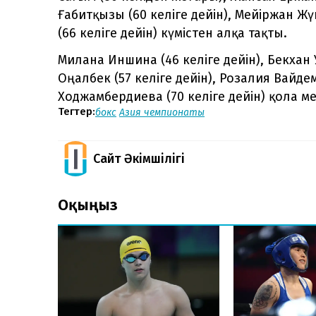
Ғабитқызы (60 келіге дейін), Мейіржан Жү
(66 келіге дейін) күмістен алқа тақты.
Милана Иншина (46 келіге дейін), Бекхан 
Оңалбек (57 келіге дейін), Розалия Вайдем
Ходжамбердиева (70 келіге дейін) қола м
Тегтер:
бокс
Азия чемпионаты
Сайт Әкімшілігі
Оқыңыз