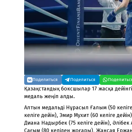
Поделиться
Поделиться
Поделитьс
Қазақстандық боксшылар 17 жасқа дейінгі
медаль жеңіп алды.
Алтын медальді Нұрасыл Ғалым (50 келіге
келіге дейін), Эмир Мухит (60 келіге дейін
Диана Надырбек (75 келіге дейін), Әлібек
Сағым (80 келіден жоғары), Жансая Ержан