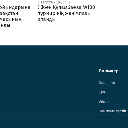
2 августа 2026, 17:02
Жібек Құламбаева W100
я ойындарына
турнирінің жеңімпазы
зақстан
атанды
амасының
ланды
Бөлімдер:
Жаңалықтар
Live
Аймақ
Заң және тәртіп