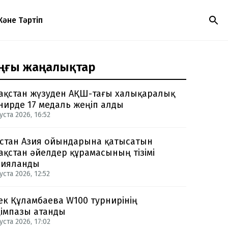
Және Тәртіп
ңғы жаңалықтар
ақстан жүзуден АҚШ-тағы халықаралық
нирде 17 медаль жеңіп алды
уста 2026, 16:52
стан Азия ойындарына қатысатын
ақстан әйелдер құрамасының тізімі
рияланды
уста 2026, 12:52
ек Құламбаева W100 турнирінің
імпазы атанды
уста 2026, 17:02