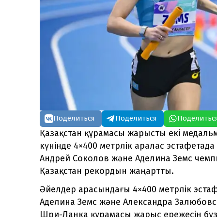
Поделиться
Поделиться
Поделитьс
Қазақстан құрамасы жарысты екі меда
күнінде 4×400 метрлік аралас эстафетад
Андрей Соколов және Аделина Земс чемпи
Қазақстан рекордын жаңартты.
Әйелдер арасындағы 4×400 метрлік эста
Аделина Земс және Александра Залюбовск
Шри-Ланка құрамасы жарыс ережесін бұ