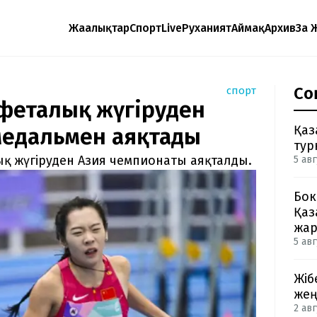
Жаңалықтар
Спорт
Live
Руханият
Аймақ
Архив
Заң 
Со
спорт
афеталық жүгіруден
Қаз
медальмен аяқтады
тур
 жүгіруден Азия чемпионаты аяқталды.
5 авг
Бок
Қаз
жа
5 авг
Жіб
жең
2 авг