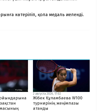
рынға көтеріліп, қола медаль иеленді.
2 августа 2026, 17:02
Жібек Құламбаева W100
я ойындарына
турнирінің жеңімпазы
зақстан
атанды
амасының