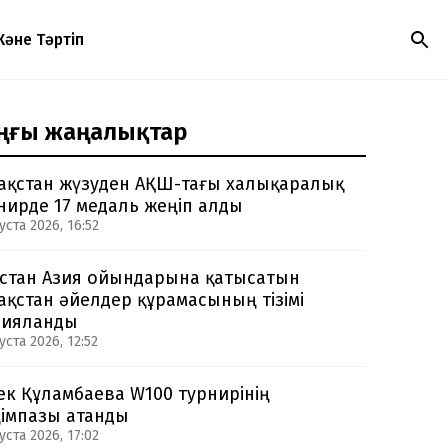
Және Тәртіп
ңғы жаңалықтар
ақстан жүзуден АҚШ-тағы халықаралық
нирде 17 медаль жеңіп алды
уста 2026, 16:52
стан Азия ойындарына қатысатын
ақстан әйелдер құрамасының тізімі
рияланды
уста 2026, 12:52
ек Құламбаева W100 турнирінің
імпазы атанды
уста 2026, 17:02