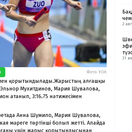
Бақ
чем
2 авг
Шве
эфи
түз
31 и
я
Фото: ҰОК
льмен қорытындылады.Жарыстың алғашқы
а Эльнор Мухитдинов, Мария Шувалова,
он атанып, 3:16.75 нәтижесімен
фетада Анна Шумило, Мария Шувалова,
ая мәреге төртінші болып жетті. Алайда
зғаны үшін жарыс қорытындысынан