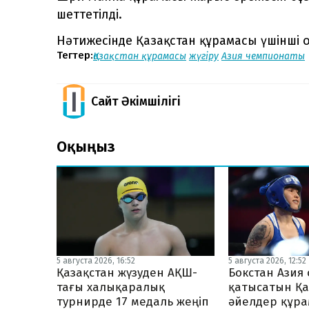
шеттетілді.
Нәтижесінде Қазақстан құрамасы үшінші о
Тегтер:
Қазақстан құрамасы
жүгіру
Азия чемпионаты
Сайт Әкімшілігі
Оқыңыз
5 августа 2026, 16:52
5 августа 2026, 12:52
Қазақстан жүзуден АҚШ-
Бокстан Ази
тағы халықаралық
қатысатын Қа
турнирде 17 медаль жеңіп
әйелдер құр