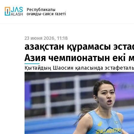
Республикалық
қоғамдық-саяси газеті
23 июня 2026, 11:18
Газетке жазылу
Қазақстан құрамасы эст
PDF форматтағы газетті ай сайын электронды
Азия чемпионатын екі 
поштаңызға алып отырыңыз. Жаңа нөмір
шыққан сәтте сізге бірден жіберіледі. Тек email
Қытайдың Шаосин қаласында эстафеталық
енгізіңіз, біз қалғанын өзіміз жібереміз.