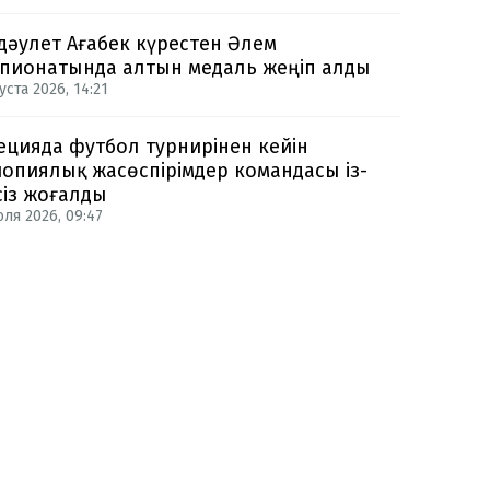
дәулет Ағабек күрестен Әлем
пионатында алтын медаль жеңіп алды
уста 2026, 14:21
цияда футбол турнирінен кейін
опиялық жасөспірімдер командасы із-
сіз жоғалды
юля 2026, 09:47