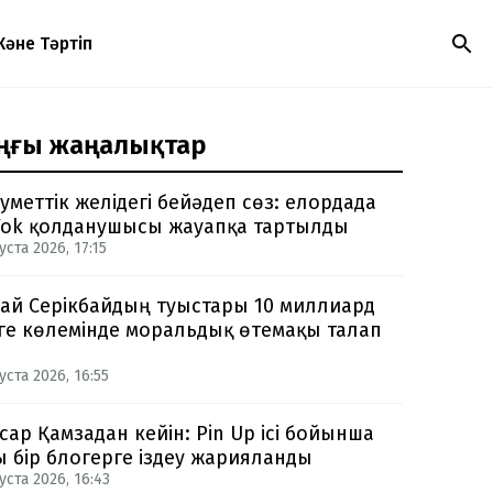
Және Тәртіп
ңғы жаңалықтар
уметтік желідегі бейәдеп сөз: елордада
Tok қолданушысы жауапқа тартылды
уста 2026, 17:15
ай Серікбайдың туыстары 10 миллиард
ге көлемінде моральдық өтемақы талап
уста 2026, 16:55
сар Қамзадан кейін: Pin Up ісі бойынша
ы бір блогерге іздеу жарияланды
уста 2026, 16:43