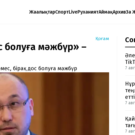
Жаңалықтар
Спорт
Live
Руханият
Аймақ
Архив
Заң 
Со
Қоғам
ос болуға мәжбүр» –
Әле
Tik
емес, бірақ дос болуға мәжбүр
7 авг
Нұр
тең
етті
7 авг
Қай
тағ
7 авг