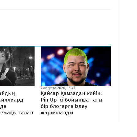
7 августа 2026, 16:43
байдың
Қайсар Қамзадан кейін:
миллиард
Pin Up ісі бойынша тағы
нде
бір блогерге іздеу
темақы талап
жарияланды