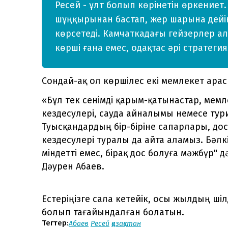
Ресей - ұлт болып көрінетін өркениет
шұңқырынан бастап, жер шарына дейі
көрсетеді. Камчаткадағы гейзерлер ал
көрші ғана емес, одақтас әрі стратеги
Сондай-ақ ол көршілес екі мемлекет ара
«Бұл тек сенімді қарым-қатынастар, ме
кездесулері, сауда айналымы немесе тур
Туысқандардың бір-біріне сапарлары, д
кездесулері туралы да айта аламыз. Бәлк
міндетті емес, бірақ дос болуға мәжбүр" дә
Дәурен Абаев.
Естеріңізге сала кетейік, осы жылдың ші
болып тағайындалған болатын.
Тегтер:
Абаев
Ресей
қазақстан