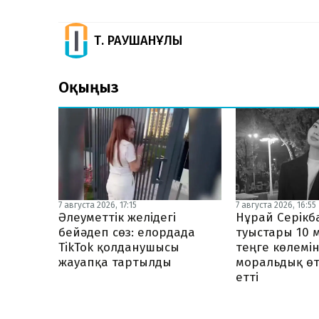
Т. РАУШАНҰЛЫ
Оқыңыз
7 августа 2026, 17:15
7 августа 2026, 16:55
Әлеуметтік желідегі
Нұрай Серік
бейәдеп сөз: елордада
туыстары 10 
TikTok қолданушысы
теңге көлемі
жауапқа тартылды
моральдық ө
етті