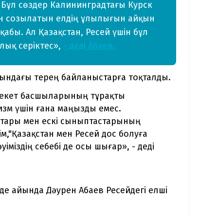
. Бұл сөздер Калининградтағы Курск
н созылатын елдің ұлылығын айқын
қабы. Ал Қазақстан, Ресей үшін бұл
ялық серіктес»,
- деді Абаев.
сындағы терең байланыстарға тоқталды.
млекет басшыларының тұрақты
изм үшін ғана маңызды емес.
остары мен ескі сыныптастарының
ім,"Қазақстан мен Ресей дос болуға
уіміздің себебі де осы шығар», - деді
лде айында Дәурен Абаев Ресейдегі елші