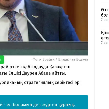
Өз 
бол
7 авг
Қаш
өте
7 авг
я
Фото: Sputnik / Владислав Воднев
орай өткен қабылдауда Қазақстан
ы Елшісі Дәурен Абаев айтты.
убликаның стратегиялық серіктесі әрі
ей - ел боламын деп жүрген құрлық.