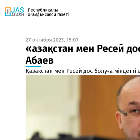
Республикалық
қоғамдық-саяси газеті
27 октября 2023, 15:07
Газетке жазылу
«Қазақстан мен Ресей д
PDF форматтағы газетті ай сайын электронды
Абаев
поштаңызға алып отырыңыз. Жаңа нөмір
шыққан сәтте сізге бірден жіберіледі. Тек email
Қазақстан мен Ресей дос болуға міндетті 
енгізіңіз, біз қалғанын өзіміз жібереміз.