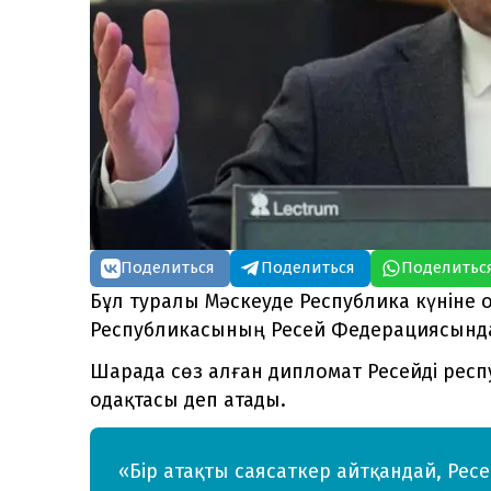
Поделиться
Поделиться
Поделитьс
Бұл туралы Мәскеуде Республика күніне 
Республикасының Ресей Федерациясындағ
Шарада сөз алған дипломат Ресейді респ
одақтасы деп атады.
«Бір атақты саясаткер айтқандай, Рес