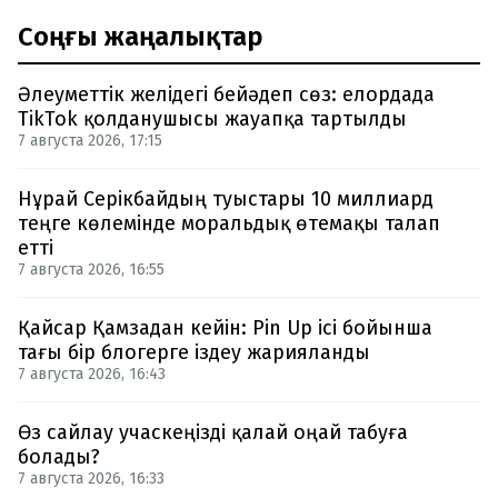
Соңғы жаңалықтар
Әлеуметтік желідегі бейәдеп сөз: елордада
TikTok қолданушысы жауапқа тартылды
7 августа 2026, 17:15
Нұрай Серікбайдың туыстары 10 миллиард
теңге көлемінде моральдық өтемақы талап
етті
7 августа 2026, 16:55
Қайсар Қамзадан кейін: Pin Up ісі бойынша
тағы бір блогерге іздеу жарияланды
7 августа 2026, 16:43
Өз сайлау учаскеңізді қалай оңай табуға
болады?
7 августа 2026, 16:33