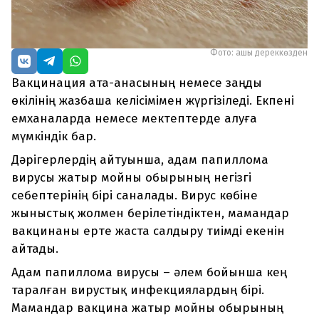
Фото: ашық дереккөзден
Вакцинация ата-анасының немесе заңды
өкілінің жазбаша келісімімен жүргізіледі. Екпені
емханаларда немесе мектептерде алуға
мүмкіндік бар.
Дәрігерлердің айтуынша, адам папиллома
вирусы жатыр мойны обырының негізгі
себептерінің бірі саналады. Вирус көбіне
жыныстық жолмен берілетіндіктен, мамандар
вакцинаны ерте жаста салдыру тиімді екенін
айтады.
Адам папиллома вирусы – әлем бойынша кең
таралған вирустық инфекциялардың бірі.
Мамандар вакцина жатыр мойны обырының