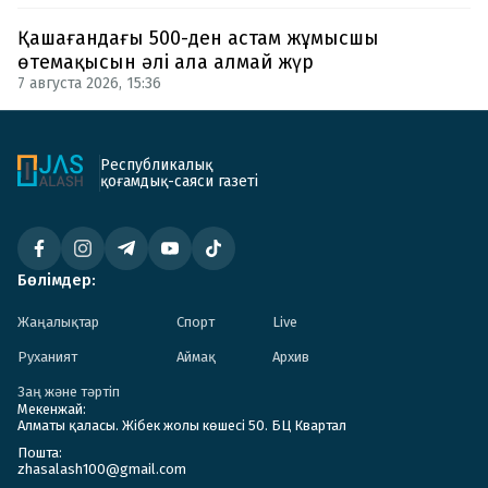
Қашағандағы 500-ден астам жұмысшы
өтемақысын әлі ала алмай жүр
7 августа 2026, 15:36
Республикалық
қоғамдық-саяси газеті
Бөлімдер:
Жаңалықтар
Спорт
Live
Руханият
Аймақ
Архив
Заң және тәртіп
Мекенжай:
Алматы қаласы. Жібек жолы көшесі 50. БЦ Квартал
Пошта:
zhasalash100@gmail.com