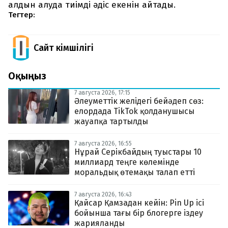
алдын алуда тиімді әдіс екенін айтады.
Тегтер:
Сайт Әкімшілігі
Оқыңыз
7 августа 2026, 17:15
Әлеуметтік желідегі бейәдеп сөз:
елордада TikTok қолданушысы
жауапқа тартылды
7 августа 2026, 16:55
Нұрай Серікбайдың туыстары 10
миллиард теңге көлемінде
моральдық өтемақы талап етті
7 августа 2026, 16:43
Қайсар Қамзадан кейін: Pin Up ісі
бойынша тағы бір блогерге іздеу
жарияланды