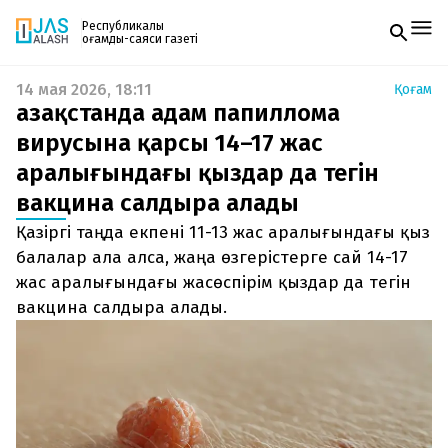
Республикалық
қоғамдық-саяси газеті
14 мая 2026, 18:11
Қоғам
Жаңалықтар
Қазақстанда адам папиллома
Спорт
Газетке жазылу
Live
вирусына қарсы 14–17 жас
PDF форматтағы газетті ай сайын электронды
Руханият
аралығындағы қыздар да тегін
поштаңызға алып отырыңыз. Жаңа нөмір
Аймақ
шыққан сәтте сізге бірден жіберіледі. Тек email
Архив
вакцина салдыра алады
енгізіңіз, біз қалғанын өзіміз жібереміз.
Заң және тәртіп
Қазіргі таңда екпені 11-13 жас аралығындағы қыз
балалар ала алса, жаңа өзгерістерге сай 14-17
Редакциямен байланыс
+7 708 604 51 06
жас аралығындағы жасөспірім қыздар да тегін
Жарнама бөлімі
вакцина салдыра алады.
+7 701 220 64 52
Пошта
zhasalash100@gmail.com