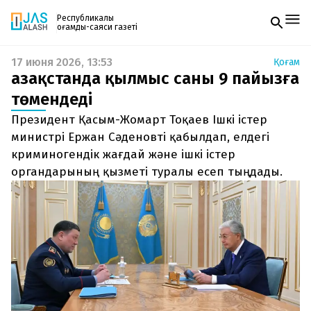
Республикалық
қоғамдық-саяси газеті
17 июня 2026, 13:53
Қоғам
Жаңалықтар
Қазақстанда қылмыс саны 9 пайызға
Спорт
Газетке жазылу
Live
төмендеді
PDF форматтағы газетті ай сайын электронды
Руханият
Президент Қасым-Жомарт Тоқаев Ішкі істер
поштаңызға алып отырыңыз. Жаңа нөмір
Аймақ
шыққан сәтте сізге бірден жіберіледі. Тек email
министрі Ержан Сәденовті қабылдап, елдегі
Архив
енгізіңіз, біз қалғанын өзіміз жібереміз.
Заң және тәртіп
криминогендік жағдай және ішкі істер
органдарының қызметі туралы есеп тыңдады.
Редакциямен байланыс
+7 708 604 51 06
Жарнама бөлімі
+7 701 220 64 52
Пошта
zhasalash100@gmail.com