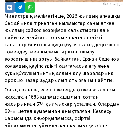
Фото: Ақорда
Министрдің мәліметінше, 2026 жылдың алғашқы
бес айында тіркелген қылмыстар саны өткен
жылдың сәйкес кезеңімен салыстырғанда 9
пайызға азайған. Сонымен қатар негізгі
санаттар бойынша құқықбұзушылық деңгейінің
төмендеуі мен қылмыстардың ашылу
көрсеткішінің артуы байқалған. Ержан Сәденов
қоғамдық қауіпсіздікті қамтамасыз ету және
құқықбұзушылықтың алдын алу шараларына
ерекше назар аударылып отырғанын айтты.
Оның сөзінше, есепті кезеңде өткен жылдары
жасалған 1685 қылмыс ашылып, соттан
жасырынған 574 қылмыскер ұсталған. Олардың
89-ы шетел аумағынан анықталған. Кездесу
барысында киберқылмысқа, есірткі
айналымына, ұйымдасқан қылмысқа және