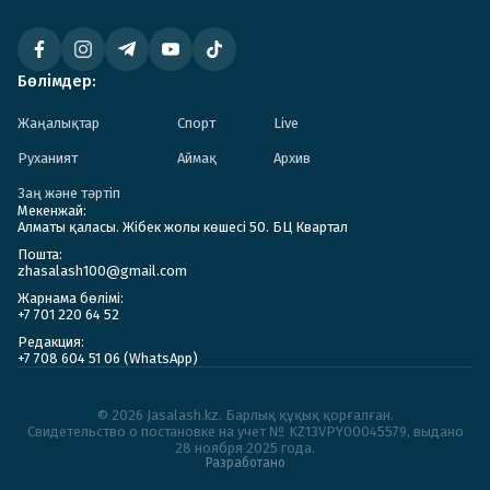
Бөлімдер:
Жаңалықтар
Спорт
Live
Руханият
Аймақ
Архив
Заң және тәртіп
Мекенжай:
Алматы қаласы. Жібек жолы көшесі 50. БЦ Квартал
Пошта:
zhasalash100@gmail.com
Жарнама бөлімі:
+7 701 220 64 52
Редакция:
+7 708 604 51 06 (WhatsApp)
© 2026 Jasalash.kz. Барлық құқық қорғалған.
Cвидетельство о постановке на учет № KZ13VPY00045579, выдано
28 ноября 2025 года.
Разработано