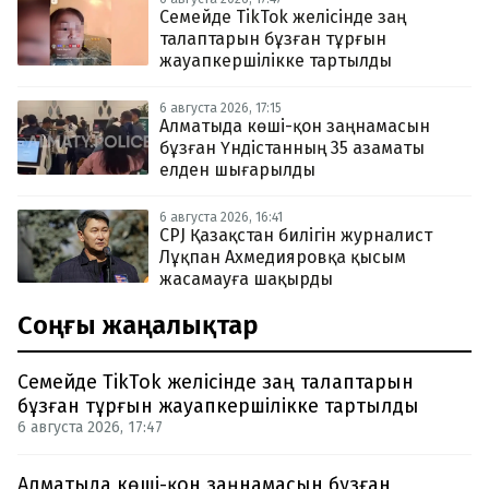
Семейде TikTok желісінде заң
талаптарын бұзған тұрғын
жауапкершілікке тартылды
6 августа 2026, 17:15
Алматыда көші-қон заңнамасын
бұзған Үндістанның 35 азаматы
елден шығарылды
6 августа 2026, 16:41
CPJ Қазақстан билігін журналист
Лұқпан Ахмедияровқа қысым
жасамауға шақырды
Соңғы жаңалықтар
Семейде TikTok желісінде заң талаптарын
бұзған тұрғын жауапкершілікке тартылды
6 августа 2026, 17:47
Алматыда көші-қон заңнамасын бұзған