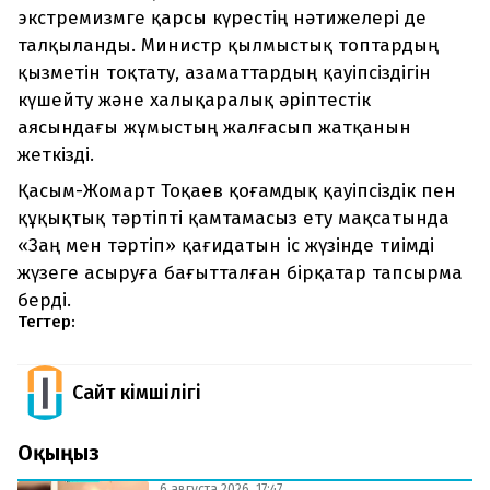
экстремизмге қарсы күрестің нәтижелері де
талқыланды. Министр қылмыстық топтардың
қызметін тоқтату, азаматтардың қауіпсіздігін
күшейту және халықаралық әріптестік
аясындағы жұмыстың жалғасып жатқанын
жеткізді.
Қасым-Жомарт Тоқаев қоғамдық қауіпсіздік пен
құқықтық тәртіпті қамтамасыз ету мақсатында
«Заң мен тәртіп» қағидатын іс жүзінде тиімді
жүзеге асыруға бағытталған бірқатар тапсырма
берді.
Тегтер:
Сайт Әкімшілігі
Оқыңыз
6 августа 2026, 17:47