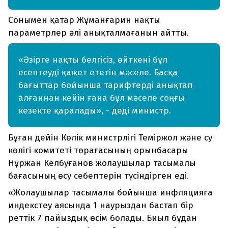
Сонымен қатар Жұманғарин нақты
параметрлер әлі анықталмағанын айтты.
«Әзірге нақты белгісіз, өйткені бұл
есептеуді қажет ететін мәселе. Басқа
бағыттар бойынша тарифтерді анықтап
алғаннан кейін ғана бұл мәселе соңғы
кезекте қаралады», - деді министр.
Бұған дейін Көлік министрлігі Теміржол және су
көлігі комитеті төрағасының орынбасары
Нұржан Келбуғанов жолаушылар тасымалы
бағасының өсу себептерін түсіндірген еді.
«Жолаушылар тасымалы бойынша инфляцияға
индекстеу аясында 1 наурыздан бастап бір
реттік 7 пайыздық өсім болады. Биыл бұдан