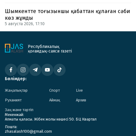
Шымкентте тоғызыншы қабаттан құлаған сәби
көз жұмды
5 августа 2026, 17:10
Республикалық
қоғамдық-саяси газеті
Бөлімдер:
Жаңалықтар
Спорт
Live
Руханият
Аймақ
Архив
Заң және тәртіп
Мекенжай:
Алматы қаласы. Жібек жолы көшесі 50. БЦ Квартал
Пошта:
zhasalash100@gmail.com