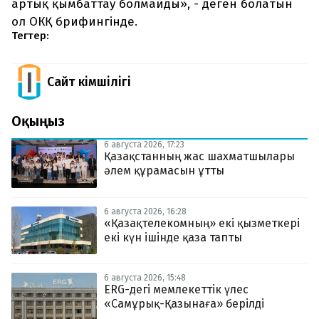
артық қымбаттау болмайды», - деген болатын
ол ОКҚ брифингінде.
Тегтер:
Сайт Әкімшілігі
Оқыңыз
6 августа 2026, 17:23
Қазақстанның жас шахматшылары
әлем құрамасын ұтты
6 августа 2026, 16:28
«Қазақтелекомның» екі қызметкері
екі күн ішінде қаза тапты
6 августа 2026, 15:48
ERG-дегі мемлекеттік үлес
«Самұрық-Қазынаға» берілді