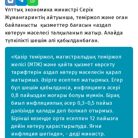
Ұлттық экономика министрі Серік
Жұманғаринтің айтуынша, теміржол және оған
байланысты қызметтер бағасын «аздап
көтеру» мәселесі талқыланып жатыр. Алайда
түпкілікті шешім әлі қабылданбаған.
«Қазір теміржол, магистральдық теміржол
желісі (МТЖ) және қайта қызмет көрсету
тарифтерін аздап көтеру мәселесін қарап
жатырмыз. Әзірге есептеп жатырмыз. Егер
бұл шешім қабылданса, инфляцияға әсері
0,8 пайыздан жоғары болуы мүмкін. Бірақ
биыл инфляциялық әсер 0,3–0,5 пайыз
дәлізінде қалады деп болжап отырмыз.
Бірінші кезеңде орта есеппен 12 пайызға
дейін көтеру қарастырылуда. Яғни
инфляция шегінде», - деді министр.