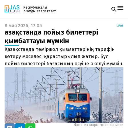
Республикалық
қоғамдық-саяси газеті
8 мая 2026, 17:05
Live
Жаңалықтар
Қазақстанда пойыз билеттері
Спорт
Газетке жазылу
Live
қымбаттауы мүмкін
PDF форматтағы газетті ай сайын электронды
Руханият
Қазақстанда теміржол қызметтерінің тарифін
поштаңызға алып отырыңыз. Жаңа нөмір
Аймақ
шыққан сәтте сізге бірден жіберіледі. Тек email
көтеру мәселесі қарастырылып жатыр. Бұл
Архив
енгізіңіз, біз қалғанын өзіміз жібереміз.
Заң және тәртіп
пойыз билеттері бағасының өсуіне әкелуі мүмкін.
Редакциямен байланыс
+7 708 604 51 06
Жарнама бөлімі
+7 701 220 64 52
Пошта
zhasalash100@gmail.com
Фото: из открытых источников